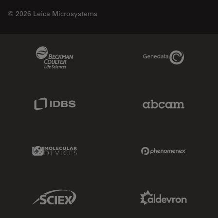
© 2026 Leica Microsystems
Beckman Coulter Link
Genedata Link
IDBS Link
Abcam Limited
Molecular Devices Link
Phenomenex L
Sciex Link
Aldevron Link