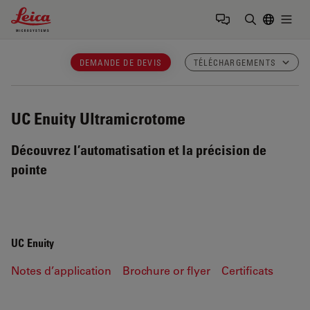
Leica Microsystems Logo
Togg
Saisir un t
DEMANDE DE DEVIS
TÉLÉCHARGEMENTS
UC Enuity
Ultramicrotome
Découvrez l’automatisation et la précision de
pointe
UC Enuity
Notes d’application
Brochure or flyer
Certificats