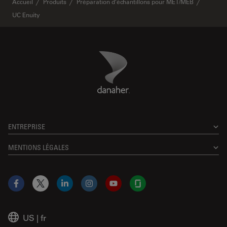
Accueil
Produits
Préparation d’échantillons pour MET/MEB
UC Enuity
Danaher Logo
Footer
ENTREPRISE
MENTIONS LÉGALES
Facebook
X
LinkedIn
Instagram
YouTube
Glassdoor
US
|
fr