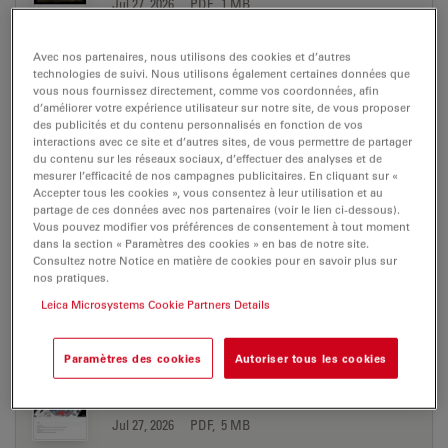
Jul 27, 2026
PDF, 1 MB
DOWNLOAD
Avec nos partenaires, nous utilisons des cookies et d’autres
technologies de suivi. Nous utilisons également certaines données que
vous nous fournissez directement, comme vos coordonnées, afin
UC Enuity AppNote Polymer Sectioning EN
d’améliorer votre expérience utilisateur sur notre site, de vous proposer
des publicités et du contenu personnalisés en fonction de vos
Jul 27, 2026
PDF, 9 MB
interactions avec ce site et d’autres sites, de vous permettre de partager
du contenu sur les réseaux sociaux, d’effectuer des analyses et de
DOWNLOAD
mesurer l’efficacité de nos campagnes publicitaires. En cliquant sur «
Accepter tous les cookies », vous consentez à leur utilisation et au
partage de ces données avec nos partenaires (voir le lien ci-dessous).
Vous pouvez modifier vos préférences de consentement à tout moment
UC Enuity AppNote Target plane trimming
dans la section « Paramètres des cookies » en bas de notre site.
EN
Consultez notre Notice en matière de cookies pour en savoir plus sur
Jul 27, 2026
PDF, 1 MB
nos pratiques.
Leica Microsystems Cookie Partners Details
DOWNLOAD
Paramètres des cookies
Autoriser tous les cookies
UC Enuity AppNote Volume EM and AI
Image Analysis EN
Jul 27, 2026
PDF, 5 MB