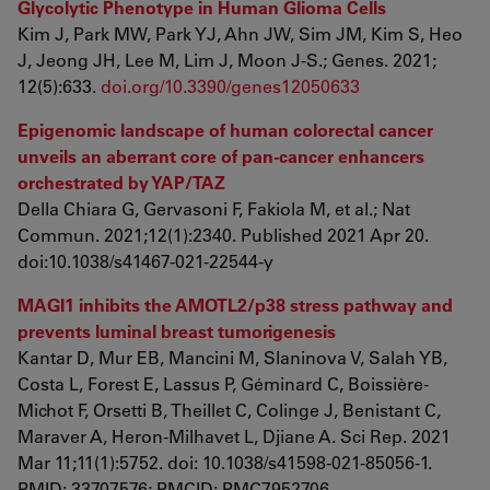
Glycolytic Phenotype in Human Glioma Cells
Kim J, Park MW, Park YJ, Ahn JW, Sim JM, Kim S, Heo
J, Jeong JH, Lee M, Lim J, Moon J-S.; Genes. 2021;
12(5):633.
doi.org/10.3390/genes12050633
Epigenomic landscape of human colorectal cancer
unveils an aberrant core of pan-cancer enhancers
orchestrated by YAP/TAZ
Della Chiara G, Gervasoni F, Fakiola M, et al.; Nat
Commun. 2021;12(1):2340. Published 2021 Apr 20.
doi:10.1038/s41467-021-22544-y
MAGI1 inhibits the AMOTL2/p38 stress pathway and
prevents luminal breast tumorigenesis
Kantar D, Mur EB, Mancini M, Slaninova V, Salah YB,
Costa L, Forest E, Lassus P, Géminard C, Boissière-
Michot F, Orsetti B, Theillet C, Colinge J, Benistant C,
Maraver A, Heron-Milhavet L, Djiane A. Sci Rep. 2021
Mar 11;11(1):5752. doi: 10.1038/s41598-021-85056-1.
PMID: 33707576; PMCID: PMC7952706.