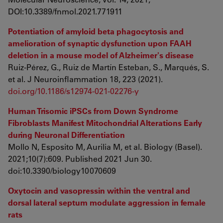
DOI:10.3389/fnmol.2021.771911
Potentiation of amyloid beta phagocytosis and
amelioration of synaptic dysfunction upon FAAH
deletion in a mouse model of Alzheimer's disease
Ruiz-Pérez, G., Ruiz de Martín Esteban, S., Marqués, S.
et al. J Neuroinflammation 18, 223 (2021).
doi.org/10.1186/s12974-021-02276-y
Human Trisomic iPSCs from Down Syndrome
Fibroblasts Manifest Mitochondrial Alterations Early
during Neuronal Differentiation
Mollo N, Esposito M, Aurilia M, et al. Biology (Basel).
2021;10(7):609. Published 2021 Jun 30.
doi:10.3390/biology10070609
Oxytocin and vasopressin within the ventral and
dorsal lateral septum modulate aggression in female
rats