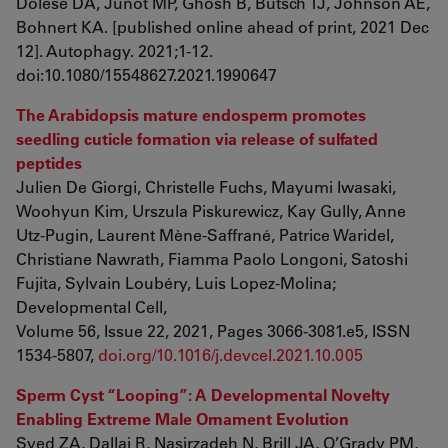
Dolese DA, Junot MP, Ghosh B, Butsch TJ, Johnson AE,
Bohnert KA. [published online ahead of print, 2021 Dec
12]. Autophagy. 2021;1-12.
doi:10.1080/15548627.2021.1990647
The Arabidopsis mature endosperm promotes
seedling cuticle formation via release of sulfated
peptides
Julien De Giorgi, Christelle Fuchs, Mayumi Iwasaki,
Woohyun Kim, Urszula Piskurewicz, Kay Gully, Anne
Utz-Pugin, Laurent Mène-Saffrané, Patrice Waridel,
Christiane Nawrath, Fiamma Paolo Longoni, Satoshi
Fujita, Sylvain Loubéry, Luis Lopez-Molina;
Developmental Cell,
Volume 56, Issue 22, 2021, Pages 3066-3081.e5, ISSN
1534-5807,
doi.org/10.1016/j.devcel.2021.10.005
Sperm Cyst “Looping”: A Developmental Novelty
Enabling Extreme Male Ornament Evolution
Syed ZA, Dallai R, Nasirzadeh N, Brill JA, O’Grady PM,