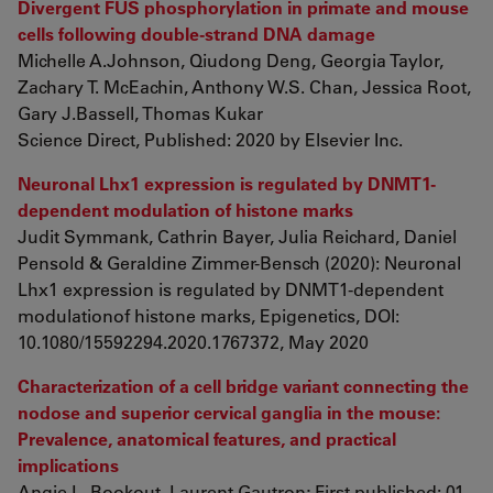
Divergent FUS phosphorylation in primate and mouse
cells following double-strand DNA damage
Michelle A.Johnson, Qiudong Deng, Georgia Taylor,
Zachary T. McEachin, Anthony W.S. Chan, Jessica Root,
Gary J.Bassell, Thomas Kukar
Science Direct, Published: 2020 by Elsevier Inc.
Neuronal Lhx1 expression is regulated by DNMT1-
dependent modulation of histone marks
Judit Symmank, Cathrin Bayer, Julia Reichard, Daniel
Pensold & Geraldine Zimmer-Bensch (2020): Neuronal
Lhx1 expression is regulated by DNMT1-dependent
modulationof histone marks, Epigenetics, DOI:
10.1080/15592294.2020.1767372, May 2020
Characterization of a cell bridge variant connecting the
nodose and superior cervical ganglia in the mouse:
Prevalence, anatomical features, and practical
implications
Angie L. Bookout, Laurent Gautron; First published: 01