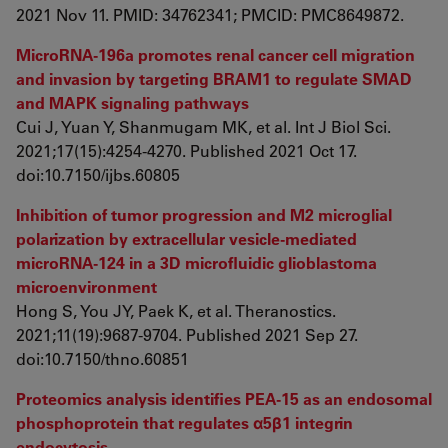
2021 Nov 11. PMID: 34762341; PMCID: PMC8649872.
MicroRNA-196a promotes renal cancer cell migration
and invasion by targeting BRAM1 to regulate SMAD
and MAPK signaling pathways
Cui J, Yuan Y, Shanmugam MK, et al. Int J Biol Sci.
2021;17(15):4254-4270. Published 2021 Oct 17.
doi:10.7150/ijbs.60805
Inhibition of tumor progression and M2 microglial
polarization by extracellular vesicle-mediated
microRNA-124 in a 3D microfluidic glioblastoma
microenvironment
Hong S, You JY, Paek K, et al. Theranostics.
2021;11(19):9687-9704. Published 2021 Sep 27.
doi:10.7150/thno.60851
Proteomics analysis identifies PEA-15 as an endosomal
phosphoprotein that regulates α5β1 integrin
endocytosis