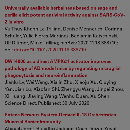
Universally available herbal teas based on sage and
perilla elicit potent antiviral activity against SARS-CoV-
2 in vitro
Vu Thuy Khanh Le-Trilling, Denise Mennerich, Corinna
Schuler, Yulia Flores-Martinez, Benjamin Katschinski,
Ulf Dittmer, Mirko Trilling; bioRxiv 2020.11.18.388710;
doi:
doi.org/10.1101/2020.11.18.388710
DW14006 as a direct AMPKα1 activator improves
pathology of AD model mice by regulating microglial
phagocytosis and neuroinflammation
Jianlu Lv, Wei Wang, Xialin Zhu, Xiaoju Xu, Qiuying
Yan, Jian Lu, Xiaofan Shi, Zhengyu Wang, Jinpei Zhou,
Xi Huang, Jiaying Wang, Wenhu Duan, Xu Shen
Science Direct, Published: 30 July 2020
Enteric Nervous System-Derived IL-18 Orchestrates
Mucosal Barrier Immunity
Abigail Jarret, Ruaidhrí Jackson, Coco Duizer, Yuval