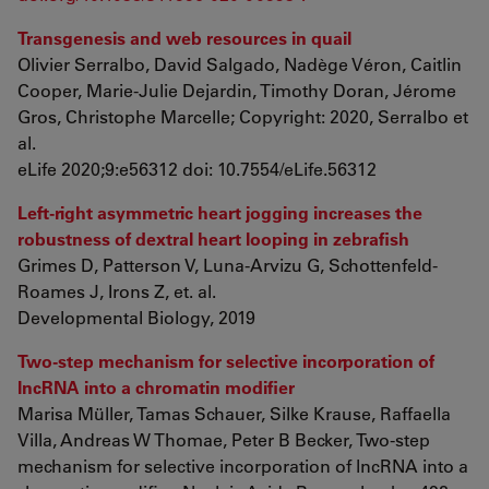
Transgenesis and web resources in quail
Olivier Serralbo, David Salgado, Nadège Véron, Caitlin
Cooper, Marie-Julie Dejardin, Timothy Doran, Jérome
Gros, Christophe Marcelle; Copyright: 2020, Serralbo et
al.
eLife 2020;9:e56312 doi: 10.7554/eLife.56312
Left-right asymmetric heart jogging increases the
robustness of dextral heart looping in zebrafish
Grimes D, Patterson V, Luna-Arvizu G, Schottenfeld-
Roames J, Irons Z, et. al.
Developmental Biology, 2019
Two-step mechanism for selective incorporation of
lncRNA into a chromatin modifier
Marisa Müller, Tamas Schauer, Silke Krause, Raffaella
Villa, Andreas W Thomae, Peter B Becker, Two-step
mechanism for selective incorporation of lncRNA into a