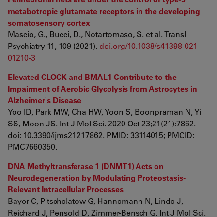
metabotropic glutamate receptors in the developing
somatosensory cortex
Mascio, G., Bucci, D., Notartomaso, S. et al. Transl
Psychiatry 11, 109 (2021).
doi.org/10.1038/s41398-021-
01210-3
Elevated CLOCK and BMAL1 Contribute to the
Impairment of Aerobic Glycolysis from Astrocytes in
Alzheimer's Disease
Yoo ID, Park MW, Cha HW, Yoon S, Boonpraman N, Yi
SS, Moon JS. Int J Mol Sci. 2020 Oct 23;21(21):7862.
doi: 10.3390/ijms21217862. PMID: 33114015; PMCID:
PMC7660350.
DNA Methyltransferase 1 (DNMT1) Acts on
Neurodegeneration by Modulating Proteostasis-
Relevant Intracellular Processes
Bayer C, Pitschelatow G, Hannemann N, Linde J,
Reichard J, Pensold D, Zimmer-Bensch G. Int J Mol Sci.