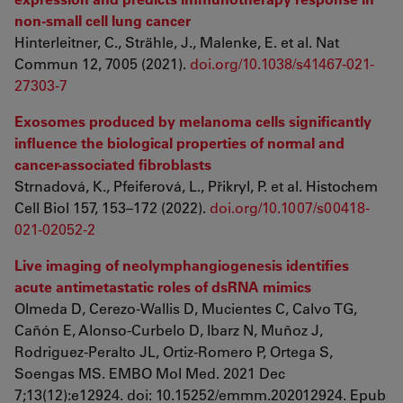
non-small cell lung cancer
Hinterleitner, C., Strähle, J., Malenke, E. et al. Nat
Commun 12, 7005 (2021).
doi.org/10.1038/s41467-021-
27303-7
Exosomes produced by melanoma cells significantly
influence the biological properties of normal and
cancer-associated fibroblasts
Strnadová, K., Pfeiferová, L., Přikryl, P. et al. Histochem
Cell Biol 157, 153–172 (2022).
doi.org/10.1007/s00418-
021-02052-2
Live imaging of neolymphangiogenesis identifies
acute antimetastatic roles of dsRNA mimics
Olmeda D, Cerezo-Wallis D, Mucientes C, Calvo TG,
Cañón E, Alonso-Curbelo D, Ibarz N, Muñoz J,
Rodriguez-Peralto JL, Ortiz-Romero P, Ortega S,
Soengas MS. EMBO Mol Med. 2021 Dec
7;13(12):e12924. doi: 10.15252/emmm.202012924. Epub