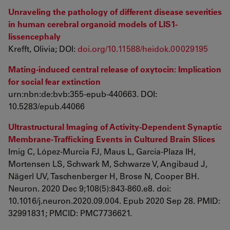
Unraveling the pathology of different disease severities
in human cerebral organoid models of LIS1-
lissencephaly
Krefft, Olivia; DOI:
doi.org/10.11588/heidok.00029195
Mating-induced central release of oxytocin: Implication
for social fear extinction
urn:nbn:de:bvb:355-epub-440663. DOI:
10.5283/epub.44066
Ultrastructural Imaging of Activity-Dependent Synaptic
Membrane-Trafficking Events in Cultured Brain Slices
Imig C, López-Murcia FJ, Maus L, García-Plaza IH,
Mortensen LS, Schwark M, Schwarze V, Angibaud J,
Nägerl UV, Taschenberger H, Brose N, Cooper BH.
Neuron. 2020 Dec 9;108(5):843-860.e8. doi:
10.1016/j.neuron.2020.09.004. Epub 2020 Sep 28. PMID:
32991831; PMCID: PMC7736621.