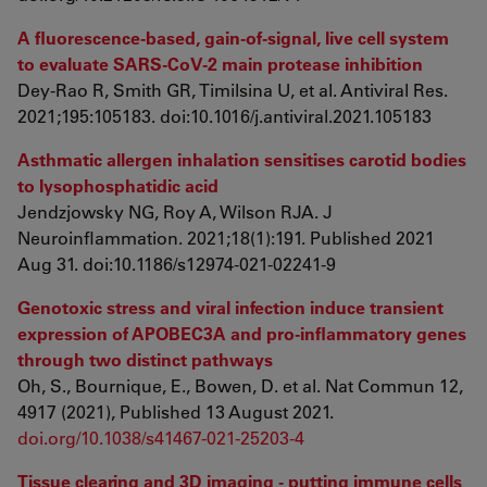
A fluorescence-based, gain-of-signal, live cell system
to evaluate SARS-CoV-2 main protease inhibition
Dey-Rao R, Smith GR, Timilsina U, et al. Antiviral Res.
2021;195:105183. doi:10.1016/j.antiviral.2021.105183
Asthmatic allergen inhalation sensitises carotid bodies
to lysophosphatidic acid
Jendzjowsky NG, Roy A, Wilson RJA. J
Neuroinflammation. 2021;18(1):191. Published 2021
Aug 31. doi:10.1186/s12974-021-02241-9
Genotoxic stress and viral infection induce transient
expression of APOBEC3A and pro-inflammatory genes
through two distinct pathways
Oh, S., Bournique, E., Bowen, D. et al. Nat Commun 12,
4917 (2021), Published 13 August 2021.
doi.org/10.1038/s41467-021-25203-4
Tissue clearing and 3D imaging - putting immune cells