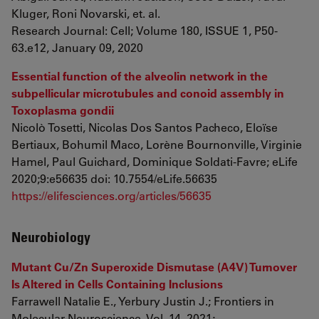
Kluger, Roni Novarski, et. al.
Research Journal: Cell; Volume 180, ISSUE 1, P50-
63.e12, January 09, 2020
Essential function of the alveolin network in the
subpellicular microtubules and conoid assembly in
Toxoplasma gondii
Nicolò Tosetti, Nicolas Dos Santos Pacheco, Eloïse
Bertiaux, Bohumil Maco, Lorène Bournonville, Virginie
Hamel, Paul Guichard, Dominique Soldati-Favre; eLife
2020;9:e56635 doi: 10.7554/eLife.56635
https://elifesciences.org/articles/56635
Neurobiology
Mutant Cu/Zn Superoxide Dismutase (A4V) Turnover
Is Altered in Cells Containing Inclusions
Farrawell Natalie E., Yerbury Justin J.; Frontiers in
Molecular Neuroscience, Vol. 14, 2021;