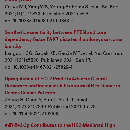
Caliva MJ, Yang WS, Young-Robbins S, et al. Sci Rep.
2021;11(1):19830. Published 2021 Oct 6.
doi:10.1038/s41598-021-99348-z
Synthetic essentiality between PTEN and core
dependency factor PAX7 dictates rhabdomyosarcoma
identity
Langdon CG, Gadek KE, Garcia MR, et al. Nat Commun.
2021;12(1):5520. Published 2021 Sep 17.
doi:10.1038/s41467-021-25829-4
Upregulation of ECT2 Predicts Adverse Clinical
Outcomes and Increases 5-Fluorouracil Resistance in
Gastric Cancer Patients
Zhang H, Geng Y, Sun C, Yu J. J Oncol.
2021;2021:2102890. Published 2021 Jul 28.
doi:10.1155/2021/2102890
miR-542-3p Contributes to the HK2-Mediated High