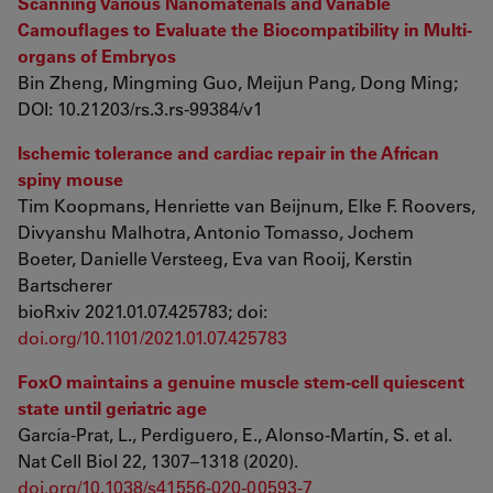
Scanning Various Nanomaterials and Variable
Camouflages to Evaluate the Biocompatibility in Multi-
organs of Embryos
Bin Zheng, Mingming Guo, Meijun Pang, Dong Ming;
DOI: 10.21203/rs.3.rs-99384/v1
Ischemic tolerance and cardiac repair in the African
spiny mouse
Tim Koopmans, Henriette van Beijnum, Elke F. Roovers,
Divyanshu Malhotra, Antonio Tomasso, Jochem
Boeter, Danielle Versteeg, Eva van Rooij, Kerstin
Bartscherer
bioRxiv 2021.01.07.425783; doi:
doi.org/10.1101/2021.01.07.425783
FoxO maintains a genuine muscle stem-cell quiescent
state until geriatric age
García-Prat, L., Perdiguero, E., Alonso-Martín, S. et al.
Nat Cell Biol 22, 1307–1318 (2020).
doi.org/10.1038/s41556-020-00593-7