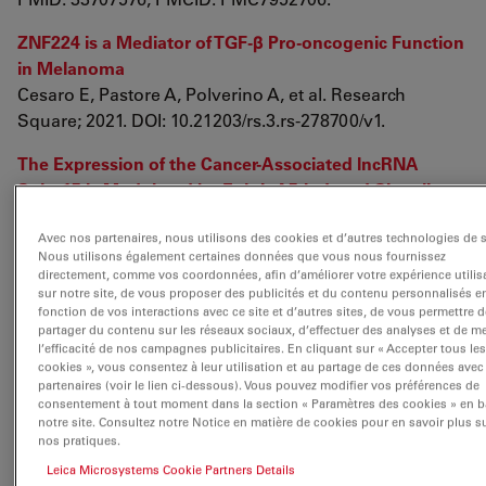
ZNF224 is a Mediator of TGF-β Pro-oncogenic Function
in Melanoma
Cesaro E, Pastore A, Polverino A, et al. Research
Square; 2021. DOI: 10.21203/rs.3.rs-278700/v1.
The Expression of the Cancer-Associated lncRNA
Snhg15 Is Modulated by EphrinA5-Induced Signaling
Pensold D, Gehrmann J, Pitschelatow G, Walberg A,
Avec nos partenaires, nous utilisons des cookies et d’autres technologies de s
Braunsteffer K, Reichard J, Ravaei A, Linde J, Lampert
Nous utilisons également certaines données que vous nous fournissez
A, Costa IG, Zimmer-Bensch G. Int J Mol Sci. 2021 Jan
directement, comme vos coordonnées, afin d’améliorer votre expérience utilis
29;22(3):1332. doi: 10.3390/ijms22031332. PMID:
sur notre site, de vous proposer des publicités et du contenu personnalisés e
fonction de vos interactions avec ce site et d’autres sites, de vous permettre d
33572758; PMCID: PMC7866228.
partager du contenu sur les réseaux sociaux, d’effectuer des analyses et de m
l’efficacité de nos campagnes publicitaires. En cliquant sur « Accepter tous les
Cancer cells adapt FAM134B-BiP complex mediated
cookies », vous consentez à leur utilisation et au partage de ces données avec
partenaires (voir le lien ci-dessous). Vous pouvez modifier vos préférences de
ER-phagy to survive hypoxic stress
consentement à tout moment dans la section « Paramètres des cookies » en b
Sandhya Chipurupalli, Raja Ganesan, Giulia Martini,
notre site. Consultez notre Notice en matière de cookies pour en savoir plus s
Luigi Mele, Elango Kannan, Vigneshwaran
nos pratiques.
Namasivayam, Vincenzo Desiderio, Nirmal Robinson
Leica Microsystems Cookie Partners Details