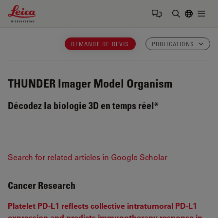
Leica Microsystems Logo
Togg
Saisir un t
DEMANDE DE DEVIS
PUBLICATIONS
THUNDER Imager Model Organism
Décodez la biologie 3D en temps réel*
Search for related articles in Google Scholar
Cancer Research
Platelet PD-L1 reflects collective intratumoral PD-L1
expression and predicts immunotherapy response in