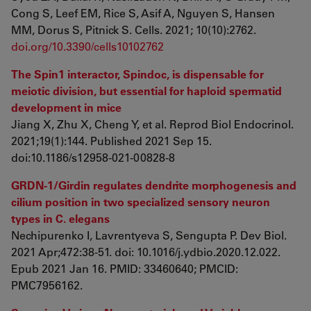
Cong S, Leef EM, Rice S, Asif A, Nguyen S, Hansen
MM, Dorus S, Pitnick S. Cells. 2021; 10(10):2762.
doi.org/10.3390/cells10102762
The Spin1 interactor, Spindoc, is dispensable for
meiotic division, but essential for haploid spermatid
development in mice
Jiang X, Zhu X, Cheng Y, et al. Reprod Biol Endocrinol.
2021;19(1):144. Published 2021 Sep 15.
doi:10.1186/s12958-021-00828-8
GRDN-1/Girdin regulates dendrite morphogenesis and
cilium position in two specialized sensory neuron
types in C. elegans
Nechipurenko I, Lavrentyeva S, Sengupta P. Dev Biol.
2021 Apr;472:38-51. doi: 10.1016/j.ydbio.2020.12.022.
Epub 2021 Jan 16. PMID: 33460640; PMCID:
PMC7956162.