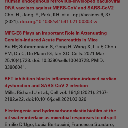
Human endogenous retrovirus-enveloped baculoviral
DNA vaccines against MERS-CoV and SARS-CoV2
Cho, H., Jang, Y., Park, KH. et al. npj Vaccines 6, 37
(2021).
doi.org/10.1038/s41541-021-00303-w
MFG-E8 Plays an Important Role in Attenuating
Cerulein-Induced Acute Pancreatitis in Mice
Bu HF, Subramanian S, Geng H, Wang X, Liu F, Chou
PM, Du C, De Plaen IG, Tan XD. Cells. 2021 Mar
25;10(4):728. doi: 10.3390/cells10040728. PMID:
33806041.
BET inhibition blocks inflammation-induced cardiac
dysfunction and SARS-CoV-2 infection
Mills, Richard J et al.; Cell vol. 184,8 (2021): 2167-
2182.e22. doi:10.1016/j.cell.2021.03.026
Electrogenic and hydrocarbonoclastic biofilm at the
oil-water interface as microbial responses to oil spill
Emilio D'Ugo, Lucia Bertuccini, Francesca Spadaro,