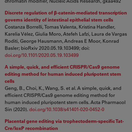
chromatin modifier, Nucleic Acids Research, gkaa492
Discrete regulation of β-catenin-mediated transcription
governs identity of intestinal epithelial stem cells
Costanza Borrelli, Tomas Valenta, Kristina Handler,
Karelia Vélez, Giulia Moro, Atefeh Lafzi, Laura de Vargas
Roditi, George Hausmann, Andreas E Moor, Konrad
Basler; bioRxiv 2020.05.19.103499; doi:
doi.org/10.1101/2020.05.19.103499
A simple, quick, and efficient CRISPR/Cas9 genome
editing method for human induced pluripotent stem
cells
Geng, B., Choi, K., Wang, S. et al. A simple, quick, and
efficient CRISPR/Cas9 genome editing method for
human induced pluripotent stem cells. Acta Pharmacol
Sin (2020).
doi.org/10.1038/s41401-020-0452-0
Placental gene editing via trophectoderm-specific Tat-
Cre/loxP recombination