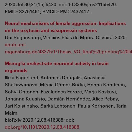
2020 Jul 30;21(15):5420. doi: 10.3390/ijms21155420.
PMID: 32751461; PMCID: PMC7432412.
Neural mechanisms of female aggression: Implications
on the oxytocin and vasopressin systems
Uni Regensburg, Vinícius Elias de Moura Oliveira, 2020;
epub.uni-
regensburg.de/43275/1/Thesis_VO_final%20printing%20lib
Microglia orchestrate neuronal activity in brain
organoids
Ilkka Fagerlund, Antonios Dougalis, Anastasia
Shakirzyanova, Mireia Gómez-Budia, Henna Konttinen,
Sohvi Ohtonen, Fazaludeen Feroze, Marja Koskuvi,
Johanna Kuusisto, Damián Hernández, Alice Pebay,
Jari Koistinaho, Sarka Lehtonen, Paula Korhonen, Tarja
Malm
bioRxiv 2020.12.08.416388; doi:
doi.org/10.1101/2020.12.08.416388