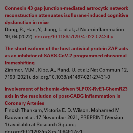
Connexin 43 gap junction-mediated astrocytic network
reconstruction attenuates isoflurane-induced cognitive
dysfunction in mice
Dong, R., Han, Y., Jiang, L. et al.; J Neuroinflammation
19, 64 (2022).
doi.org/10.1186/s12974-022-02424-y
The short isoform of the host antiviral protein ZAP acts
as an inhibitor of SARS-CoV-2 programmed ribosomal
frameshifting
Zimmer, M.M., Kibe, A., Rand, U. et al.; Nat Commun 12,
7193 (2021). doi.org/10.1038/s41467-021-27431-0
Involvement of Ischemia-driven 5LPOX-RvE1-ChemR23
axis in the resolution of post-CABG inflammation in
Coronary Arteries
Finosh Thankam, Victoria E. D. Wilson, Mohamed M
Radwan et al. 17 November 2021, PREPRINT (Version
1) available at Research Square;
doi.org/10.21203/rs.3.rs-1064912/v1