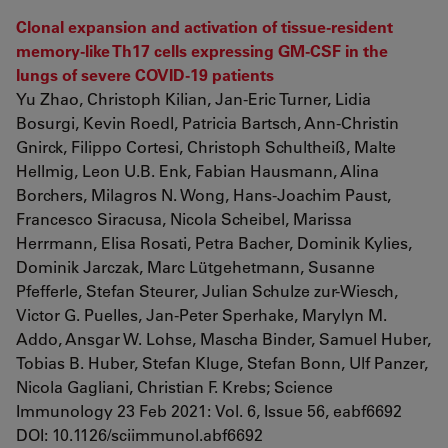
Clonal expansion and activation of tissue-resident
memory-like Th17 cells expressing GM-CSF in the
lungs of severe COVID-19 patients
Yu Zhao, Christoph Kilian, Jan-Eric Turner, Lidia
Bosurgi, Kevin Roedl, Patricia Bartsch, Ann-Christin
Gnirck, Filippo Cortesi, Christoph Schultheiß, Malte
Hellmig, Leon U.B. Enk, Fabian Hausmann, Alina
Borchers, Milagros N. Wong, Hans-Joachim Paust,
Francesco Siracusa, Nicola Scheibel, Marissa
Herrmann, Elisa Rosati, Petra Bacher, Dominik Kylies,
Dominik Jarczak, Marc Lütgehetmann, Susanne
Pfefferle, Stefan Steurer, Julian Schulze zur-Wiesch,
Victor G. Puelles, Jan-Peter Sperhake, Marylyn M.
Addo, Ansgar W. Lohse, Mascha Binder, Samuel Huber,
Tobias B. Huber, Stefan Kluge, Stefan Bonn, Ulf Panzer,
Nicola Gagliani, Christian F. Krebs; Science
Immunology 23 Feb 2021: Vol. 6, Issue 56, eabf6692
DOI: 10.1126/sciimmunol.abf6692