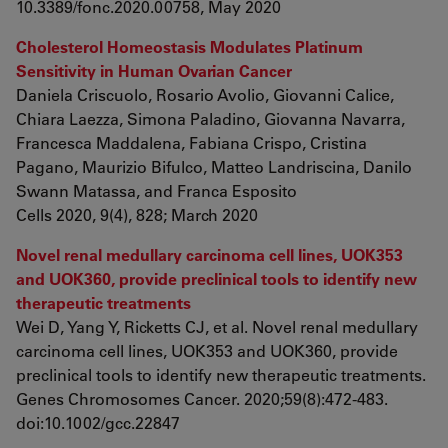
10.3389/fonc.2020.00758, May 2020
Cholesterol Homeostasis Modulates Platinum
Sensitivity in Human Ovarian Cancer
Daniela Criscuolo, Rosario Avolio, Giovanni Calice,
Chiara Laezza, Simona Paladino, Giovanna Navarra,
Francesca Maddalena, Fabiana Crispo, Cristina
Pagano, Maurizio Bifulco, Matteo Landriscina, Danilo
Swann Matassa, and Franca Esposito
Cells 2020, 9(4), 828; March 2020
Novel renal medullary carcinoma cell lines, UOK353
and UOK360, provide preclinical tools to identify new
therapeutic treatments
Wei D, Yang Y, Ricketts CJ, et al. Novel renal medullary
carcinoma cell lines, UOK353 and UOK360, provide
preclinical tools to identify new therapeutic treatments.
Genes Chromosomes Cancer. 2020;59(8):472-483.
doi:10.1002/gcc.22847