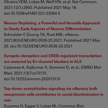
Oliveira VEM, Lukas M, Wolf HN, et al. Nat Commun.
2021;12(1):2900. Published 2021 May 18.
doi:10.1038/s41467-021-23064-5
Neuron Replating, a Powerful and Versatile Approach
to Study Early Aspects of Neuron Differentiation
Schneider F, Duong TA, Rust MB.; eNeuro.
2021;8(3):ENEURO.0536-20.2021. Published 2021 May
20. doi:10.1523/ENEURO.0536-20.2021
Synaptic disruption and CREB-regulated transcription
are restored by K+ channel blockers in ALS
Catanese A, Rajkumar S, Sommer D, et al.; EMBO Mol
Med. 2021;13(7):e13131.
doi:10.15252/emmm.202013131
Top-down acetylcholine signaling via olfactory bulb
vasopressin cells contributes to social discrimination in
rats
Suyama H, Egger V, Lukas M.; Commun Biol.