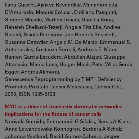
Ilaria Guccini, Ajinkya Revandkar, Mariantonietta
D'Ambrosio, Manuel Colucci, Emiliano Pasquini,
Simone Mosole, Martina Troiani, Daniela Brina,
Raheleh Sheibani-Tezerji, Angela Rita Elia, Andrea
Rinaldi, Nicolò Pernigoni, Jan Hendrik Rüschoff,
Susanne Dettwiler, Angelo M. De Marzo, Emmanuel S.
Antonarakis, Costanza Borrelli, Andreas E. Moor,
Ramon Garcia-Escudero, Abdullah Alajati, Giuseppe
Attanasio, Marco Losa, Holger Moch, Peter Wild, Gerda
Egger, Andrea Alimonti,
Senescence Reprogramming by TIMP1 Deficiency
Promotes Prostate Cancer Metastasis, Cancer Cell,
2020, ISSN 1535-6108
MYC as a driver of stochastic chromatin networks:
implications for the fitness of cancer cells
Noriyuki Sumida, Emmanouil G Sifakis, Narsis A Kiani,
Anna Lewandowska Ronnegren, Barbara A Scholz,
Johanna Vestlund, David Gomez-Cabrero, Jesper