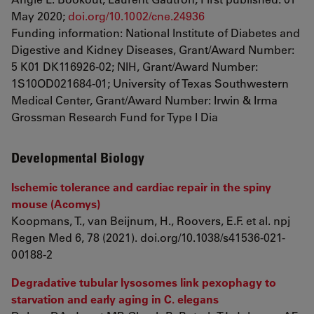
May 2020;
doi.org/10.1002/cne.24936
Funding information: National Institute of Diabetes and
Digestive and Kidney Diseases, Grant/Award Number:
5 K01 DK116926‐02; NIH, Grant/Award Number:
1S10OD021684‐01; University of Texas Southwestern
Medical Center, Grant/Award Number: Irwin & Irma
Grossman Research Fund for Type I Dia
Developmental Biology
Ischemic tolerance and cardiac repair in the spiny
mouse (Acomys)
Koopmans, T., van Beijnum, H., Roovers, E.F. et al. npj
Regen Med 6, 78 (2021). doi.org/10.1038/s41536-021-
00188-2
Degradative tubular lysosomes link pexophagy to
starvation and early aging in C. elegans