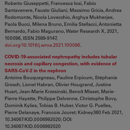
Roberto Giuseppetti, Francesca Iosi, Fabio
Santavenere, Fausto Giuliani, Massimo Gricia, Andrea
Rodomonte, Nicola Lovecchio, Arghya Mukherjee,
Paola Bucci, Milena Bruno, Emilia Stellacci, Antonietta
Bernardo, Fabio Magurano, Water Research X, 2021,
100096, ISSN 2589-9147,
doi.org/10.1016/j.wroa.2021.100096
.
COVID-19-associated nephropathy includes tubular
necrosis and capillary congestion, with evidence of
SARS-CoV-2 in the nephron
Antoine Bouquegneau, Pauline Erpicum, Stéphanie
Grosch, Lionel Habran, Olivier Hougrand, Justine
Huart, Jean-Marie Krzesinski, Benoît Misset, Marie-
Pierre Hayette, Philippe Delvenne, Christophe Bovy,
Dominik Kylies, Tobias B. Huber, Victor G. Puelles,
Pierre Delanaye, Francois Jouret; Kidney360 Feb 2021,
10.34067/KID.0006992020; DOI:
10.34067/KID.0006992020