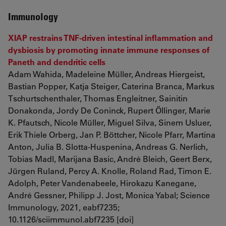
Immunology
XIAP restrains TNF-driven intestinal inflammation and
dysbiosis by promoting innate immune responses of
Paneth and dendritic cells
Adam Wahida, Madeleine Müller, Andreas Hiergeist,
Bastian Popper, Katja Steiger, Caterina Branca, Markus
Tschurtschenthaler, Thomas Engleitner, Sainitin
Donakonda, Jordy De Coninck, Rupert Öllinger, Marie
K. Pfautsch, Nicole Müller, Miguel Silva, Sinem Usluer,
Erik Thiele Orberg, Jan P. Böttcher, Nicole Pfarr, Martina
Anton, Julia B. Slotta-Huspenina, Andreas G. Nerlich,
Tobias Madl, Marijana Basic, André Bleich, Geert Berx,
Jürgen Ruland, Percy A. Knolle, Roland Rad, Timon E.
Adolph, Peter Vandenabeele, Hirokazu Kanegane,
André Gessner, Philipp J. Jost, Monica Yabal; Science
Immunology, 2021, eabf7235;
10.1126/sciimmunol.abf7235 [doi]