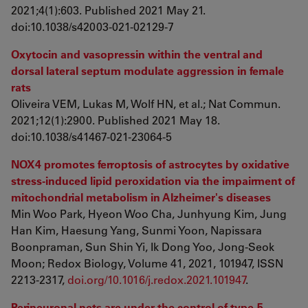
2021;4(1):603. Published 2021 May 21.
doi:10.1038/s42003-021-02129-7
Oxytocin and vasopressin within the ventral and
dorsal lateral septum modulate aggression in female
rats
Oliveira VEM, Lukas M, Wolf HN, et al.; Nat Commun.
2021;12(1):2900. Published 2021 May 18.
doi:10.1038/s41467-021-23064-5
NOX4 promotes ferroptosis of astrocytes by oxidative
stress-induced lipid peroxidation via the impairment of
mitochondrial metabolism in Alzheimer's diseases
Min Woo Park, Hyeon Woo Cha, Junhyung Kim, Jung
Han Kim, Haesung Yang, Sunmi Yoon, Napissara
Boonpraman, Sun Shin Yi, Ik Dong Yoo, Jong-Seok
Moon; Redox Biology, Volume 41, 2021, 101947, ISSN
2213-2317,
doi.org/10.1016/j.redox.2021.101947
.
Perineuronal nets are under the control of type-5