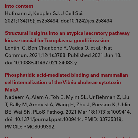
into context
Hofmann J, Keppler SJ. J Cell Sci.
2021;134(15):jcs258494. doi:10.1242/jcs.258494
Structural insights into an atypical secretory pathway
kinase crucial for Toxoplasma gondii invasion
Lentini G, Ben Chaabene R, Vadas O, et al.; Nat
Commun. 2021;12(1):3788. Published 2021 Jun 18.
doi:10.1038/s41467-021-24083-y
Phosphatidic acid-mediated binding and mammalian
cell internalization of the Vibrio cholerae cytotoxin
MakA
Nadeem A, Alam A, Toh E, Myint SL, Ur Rehman Z, Liu
T, Bally M, Arnqvist A, Wang H, Zhu J, Persson K, Uhlin
BE, Wai SN. PLoS Pathog. 2021 Mar 18;17(3):e1009414.
doi: 10.1371/journal.ppat.1009414. PMID: 33735319;
PMCID: PMC8009392.