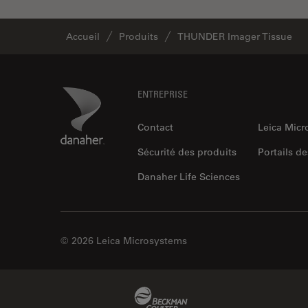
Accueil
Produits
THUNDER Imager Tissue
Footer
Danaher Logo
ENTREPRISE
Contact
Leica Mic
Sécurité des produits
Portails de
Danaher Life Sciences
© 2026 Leica Microsystems
Beckman Coulter Link