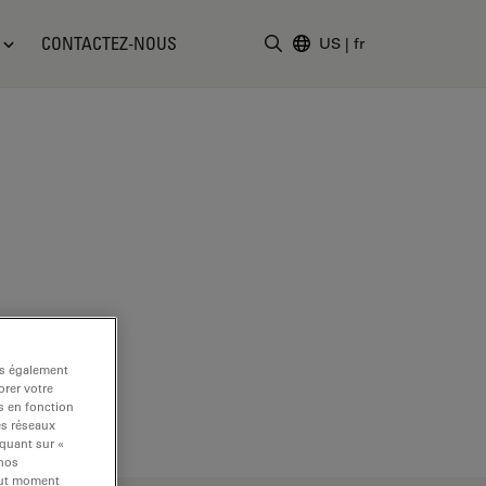
CONTACTEZ-NOUS
US
|
fr
Saisir un terme de recher
ns également
rer votre
s en fonction
es réseaux
iquant sur «
 nos
tout moment