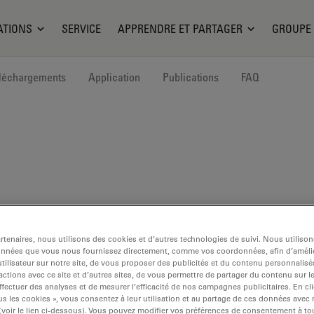
ATIONS
SERVICE
APPRENDRE ET PARTAGER
GROUPE
léchargements
Application
Publications
FAQ
l*
tenaires, nous utilisons des cookies et d’autres technologies de suivi. Nous utiliso
onnées que vous nous fournissez directement, comme vos coordonnées, afin d’amélio
tilisateur sur notre site, de vous proposer des publicités et du contenu personnalisé
actions avec ce site et d’autres sites, de vous permettre de partager du contenu sur l
ffectuer des analyses et de mesurer l’efficacité de nos campagnes publicitaires. En cl
s les cookies », vous consentez à leur utilisation et au partage de ces données avec
 (voir le lien ci-dessous). Vous pouvez modifier vos préférences de consentement à 