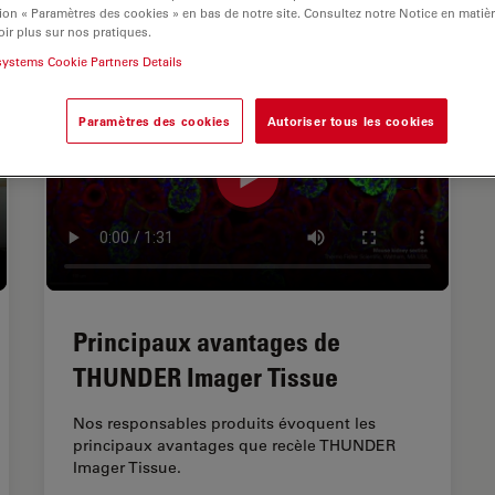
ion « Paramètres des cookies » en bas de notre site. Consultez notre Notice en matiè
ir plus sur nos pratiques.
systems Cookie Partners Details
Paramètres des cookies
Autoriser tous les cookies
Principaux avantages de
THUNDER Imager Tissue
Nos responsables produits évoquent les
principaux avantages que recèle THUNDER
Imager Tissue.