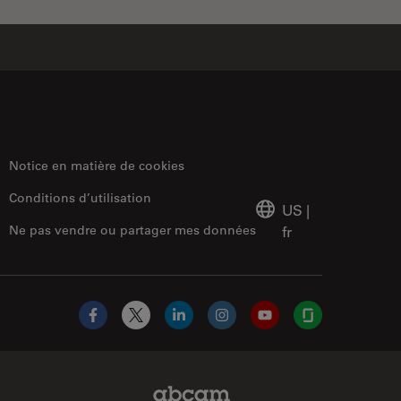
Notice en matière de cookies
Conditions d’utilisation
US
|
Ne pas vendre ou partager mes données
fr
Facebook
X
LinkedIn
Instagram
YouTube
Glassdoor
Abcam Limited Link