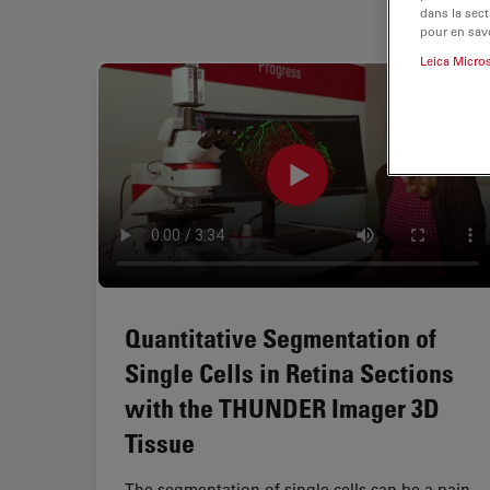
dans la sect
pour en savo
Leica Micro
Quantitative Segmentation of
Single Cells in Retina Sections
with the THUNDER Imager 3D
Tissue
The segmentation of single cells can be a pain