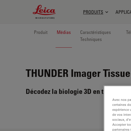
Leica Microsystems Logo
PRODUITS
APPLIC
Produit
Médias
Caractéristiques
Té
Techniques
THUNDER Imager Tissue
Décodez la biologie 3D en temps rée
Avec nos par
certaines d
expérience u
de vos inter
sociaux, d’e
Accepter tou
partenaires