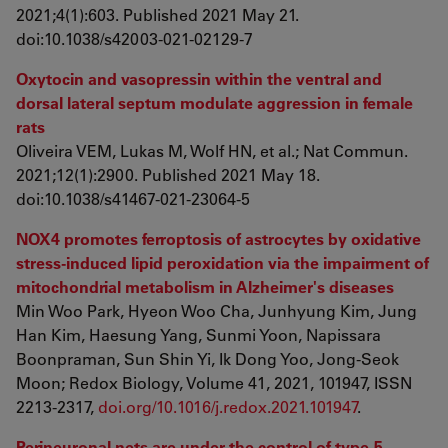
2021;4(1):603. Published 2021 May 21.
doi:10.1038/s42003-021-02129-7
Oxytocin and vasopressin within the ventral and
dorsal lateral septum modulate aggression in female
rats
Oliveira VEM, Lukas M, Wolf HN, et al.; Nat Commun.
2021;12(1):2900. Published 2021 May 18.
doi:10.1038/s41467-021-23064-5
NOX4 promotes ferroptosis of astrocytes by oxidative
stress-induced lipid peroxidation via the impairment of
mitochondrial metabolism in Alzheimer's diseases
Min Woo Park, Hyeon Woo Cha, Junhyung Kim, Jung
Han Kim, Haesung Yang, Sunmi Yoon, Napissara
Boonpraman, Sun Shin Yi, Ik Dong Yoo, Jong-Seok
Moon; Redox Biology, Volume 41, 2021, 101947, ISSN
2213-2317,
doi.org/10.1016/j.redox.2021.101947
.
Perineuronal nets are under the control of type-5