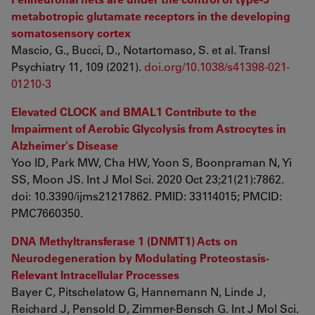
metabotropic glutamate receptors in the developing
somatosensory cortex
Mascio, G., Bucci, D., Notartomaso, S. et al. Transl
Psychiatry 11, 109 (2021).
doi.org/10.1038/s41398-021-
01210-3
Elevated CLOCK and BMAL1 Contribute to the
Impairment of Aerobic Glycolysis from Astrocytes in
Alzheimer's Disease
Yoo ID, Park MW, Cha HW, Yoon S, Boonpraman N, Yi
SS, Moon JS. Int J Mol Sci. 2020 Oct 23;21(21):7862.
doi: 10.3390/ijms21217862. PMID: 33114015; PMCID:
PMC7660350.
DNA Methyltransferase 1 (DNMT1) Acts on
Neurodegeneration by Modulating Proteostasis-
Relevant Intracellular Processes
Bayer C, Pitschelatow G, Hannemann N, Linde J,
Reichard J, Pensold D, Zimmer-Bensch G. Int J Mol Sci.