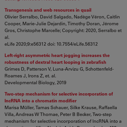
Transgenesis and web resources in quail
Olivier Serralbo, David Salgado, Nadège Véron, Caitlin
Cooper, Marie-Julie Dejardin, Timothy Doran, Jérome
Gros, Christophe Marcelle; Copyright: 2020, Serralbo et
al.
eLife 2020;9:e56312 doi: 10.7554/eLife.56312
Left-right asymmetric heart jogging increases the
robustness of dextral heart looping in zebrafish
Grimes D, Patterson V, Luna-Arvizu G, Schottenfeld-
Roames J, Irons Z, et. al.
Developmental Biology, 2019
Two-step mechanism for selective incorporation of
lncRNA into a chromatin modifier
Marisa Müller, Tamas Schauer, Silke Krause, Raffaella
Villa, Andreas W Thomae, Peter B Becker, Two-step
mechanism for selective incorporation of lncRNA into a