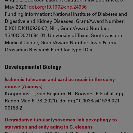
May 2020;
doi.org/10.1002/cne.24936
Funding information: National Institute of Diabetes and
Digestive and Kidney Diseases, Grant/Award Number:
5 K01 DK116926‐02; NIH, Grant/Award Number:
1S10OD021684‐01; University of Texas Southwestern
Medical Center, Grant/Award Number: Irwin & Irma
Grossman Research Fund for Type I Dia
Developmental Biology
Ischemic tolerance and cardiac repair in the spiny
mouse (Acomys)
Koopmans, T., van Beijnum, H., Roovers, E.F. et al. npj
Regen Med 6, 78 (2021). doi.org/10.1038/s41536-021-
00188-2
Degradative tubular lysosomes link pexophagy to
starvation and early aging in C. elegans