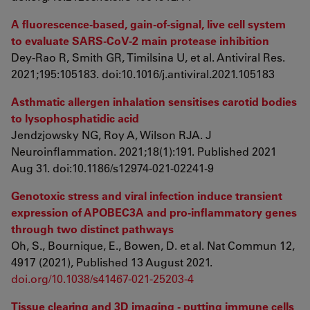
A fluorescence-based, gain-of-signal, live cell system
to evaluate SARS-CoV-2 main protease inhibition
Dey-Rao R, Smith GR, Timilsina U, et al. Antiviral Res.
2021;195:105183. doi:10.1016/j.antiviral.2021.105183
Asthmatic allergen inhalation sensitises carotid bodies
to lysophosphatidic acid
Jendzjowsky NG, Roy A, Wilson RJA. J
Neuroinflammation. 2021;18(1):191. Published 2021
Aug 31. doi:10.1186/s12974-021-02241-9
Genotoxic stress and viral infection induce transient
expression of APOBEC3A and pro-inflammatory genes
through two distinct pathways
Oh, S., Bournique, E., Bowen, D. et al. Nat Commun 12,
4917 (2021), Published 13 August 2021.
doi.org/10.1038/s41467-021-25203-4
Tissue clearing and 3D imaging - putting immune cells