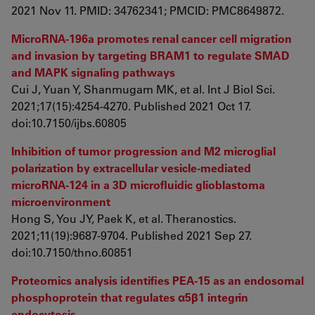
2021 Nov 11. PMID: 34762341; PMCID: PMC8649872.
MicroRNA-196a promotes renal cancer cell migration
and invasion by targeting BRAM1 to regulate SMAD
and MAPK signaling pathways
Cui J, Yuan Y, Shanmugam MK, et al. Int J Biol Sci.
2021;17(15):4254-4270. Published 2021 Oct 17.
doi:10.7150/ijbs.60805
Inhibition of tumor progression and M2 microglial
polarization by extracellular vesicle-mediated
microRNA-124 in a 3D microfluidic glioblastoma
microenvironment
Hong S, You JY, Paek K, et al. Theranostics.
2021;11(19):9687-9704. Published 2021 Sep 27.
doi:10.7150/thno.60851
Proteomics analysis identifies PEA-15 as an endosomal
phosphoprotein that regulates α5β1 integrin
endocytosis