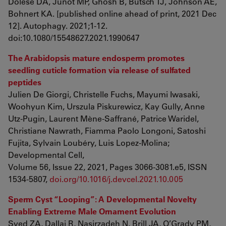
Dolese DA, Junot MP, Ghosh B, Butsch TJ, Johnson AE,
Bohnert KA. [published online ahead of print, 2021 Dec
12]. Autophagy. 2021;1-12.
doi:10.1080/15548627.2021.1990647
The Arabidopsis mature endosperm promotes
seedling cuticle formation via release of sulfated
peptides
Julien De Giorgi, Christelle Fuchs, Mayumi Iwasaki,
Woohyun Kim, Urszula Piskurewicz, Kay Gully, Anne
Utz-Pugin, Laurent Mène-Saffrané, Patrice Waridel,
Christiane Nawrath, Fiamma Paolo Longoni, Satoshi
Fujita, Sylvain Loubéry, Luis Lopez-Molina;
Developmental Cell,
Volume 56, Issue 22, 2021, Pages 3066-3081.e5, ISSN
1534-5807,
doi.org/10.1016/j.devcel.2021.10.005
Sperm Cyst “Looping”: A Developmental Novelty
Enabling Extreme Male Ornament Evolution
Syed ZA, Dallai R, Nasirzadeh N, Brill JA, O’Grady PM,