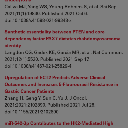
Caliva MJ, Yang WS, Young-Robbins S, et al. Sci Rep.
2021;11(1):19830. Published 2021 Oct 6.
doi:10.1038/s41598-021-99348-z
Synthetic essentiality between PTEN and core
dependency factor PAX7 dictates rhabdomyosarcoma
identity
Langdon CG, Gadek KE, Garcia MR, et al. Nat Commun.
2021;12(1):5520. Published 2021 Sep 17.
doi:10.1038/s41467-021-25829-4
Upregulation of ECT2 Predicts Adverse Clinical
Outcomes and Increases 5-Fluorouracil Resistance in
Gastric Cancer Patients
Zhang H, Geng Y, Sun C, Yu J. J Oncol.
2021;2021:2102890. Published 2021 Jul 28.
doi:10.1155/2021/2102890
miR-542-3p Contributes to the HK2-Mediated High