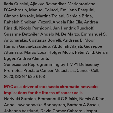
Ilaria Guccini, Ajinkya Revandkar, Mariantonietta
D'Ambrosio, Manuel Colucci, Emiliano Pasquini,
Simone Mosole, Martina Troiani, Daniela Brina,
Raheleh Sheibani-Tezerji, Angela Rita Elia, Andrea
Rinaldi, Nicolò Pernigoni, Jan Hendrik Rüschoff,
Susanne Dettwiler, Angelo M. De Marzo, Emmanuel S.
Antonarakis, Costanza Borrelli, Andreas E. Moor,
Ramon Garcia-Escudero, Abdullah Alajati, Giuseppe
Attanasio, Marco Losa, Holger Moch, Peter Wild, Gerda
Egger, Andrea Alimonti,
Senescence Reprogramming by TIMP1 Deficiency
Promotes Prostate Cancer Metastasis, Cancer Cell,
2020, ISSN 1535-6108
MYC as a driver of stochastic chromatin networks:
implications for the fitness of cancer cells
Noriyuki Sumida, Emmanouil G Sifakis, Narsis A Kiani,
Anna Lewandowska Ronnegren, Barbara A Scholz,
Johanna Vestlund, David Gomez-Cabrero, Jesper