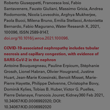
Roberto Giuseppetti, Francesca Iosi, Fabio
Santavenere, Fausto Giuliani, Massimo Gricia, Andrea
Rodomonte, Nicola Lovecchio, Arghya Mukherjee,
Paola Bucci, Milena Bruno, Emilia Stellacci, Antonietta
Bernardo, Fabio Magurano, Water Research X, 2021,
100096, ISSN 2589-9147,
doi.org/10.1016/j.wroa.2021.100096
.
COVID-19-associated nephropathy includes tubular
necrosis and capillary congestion, with evidence of
SARS-CoV-2 in the nephron
Antoine Bouquegneau, Pauline Erpicum, Stéphanie
Grosch, Lionel Habran, Olivier Hougrand, Justine
Huart, Jean-Marie Krzesinski, Benoît Misset, Marie-
Pierre Hayette, Philippe Delvenne, Christophe Bovy,
Dominik Kylies, Tobias B. Huber, Victor G. Puelles,
Pierre Delanaye, Francois Jouret; Kidney360 Feb 2021,
10.34067/KID.0006992020; DOI:
10.34067/KID.0006992020