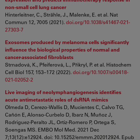
non-small cell lung cancer
Hinterleitner, C., Strähle, J., Malenke, E. et al. Nat
Commun 12, 7005 (2021).
doi.org/10.1038/s41467-021-
27303-7
Exosomes produced by melanoma cells significantly
influence the biological properties of normal and
cancer-associated fibroblasts
Strnadová, K., Pfeiferová, L., Přikryl, P. et al. Histochem
Cell Biol 157, 153–172 (2022).
doi.org/10.1007/s00418-
021-02052-2
Live imaging of neolymphangiogenesis identifies
acute antimetastatic roles of dsRNA mimics
Olmeda D, Cerezo-Wallis D, Mucientes C, Calvo TG,
Cañón E, Alonso-Curbelo D, Ibarz N, Muñoz J,
Rodriguez-Peralto JL, Ortiz-Romero P, Ortega S,
Soengas MS. EMBO Mol Med. 2021 Dec
7;13(12):e12924. doi: 10.15252/emmm.202012924. Epub