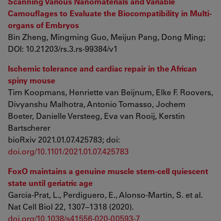
Scanning Various Nanomaterials and Variable
Camouflages to Evaluate the Biocompatibility in Multi-
organs of Embryos
Bin Zheng, Mingming Guo, Meijun Pang, Dong Ming;
DOI: 10.21203/rs.3.rs-99384/v1
Ischemic tolerance and cardiac repair in the African
spiny mouse
Tim Koopmans, Henriette van Beijnum, Elke F. Roovers,
Divyanshu Malhotra, Antonio Tomasso, Jochem
Boeter, Danielle Versteeg, Eva van Rooij, Kerstin
Bartscherer
bioRxiv 2021.01.07.425783; doi:
doi.org/10.1101/2021.01.07.425783
FoxO maintains a genuine muscle stem-cell quiescent
state until geriatric age
García-Prat, L., Perdiguero, E., Alonso-Martín, S. et al.
Nat Cell Biol 22, 1307–1318 (2020).
doi.org/10.1038/s41556-020-00593-7