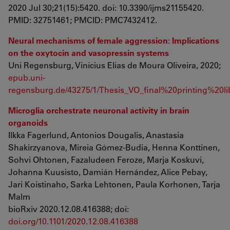
2020 Jul 30;21(15):5420. doi: 10.3390/ijms21155420.
PMID: 32751461; PMCID: PMC7432412.
Neural mechanisms of female aggression: Implications
on the oxytocin and vasopressin systems
Uni Regensburg, Vinícius Elias de Moura Oliveira, 2020;
epub.uni-
regensburg.de/43275/1/Thesis_VO_final%20printing%20lib
Microglia orchestrate neuronal activity in brain
organoids
Ilkka Fagerlund, Antonios Dougalis, Anastasia
Shakirzyanova, Mireia Gómez-Budia, Henna Konttinen,
Sohvi Ohtonen, Fazaludeen Feroze, Marja Koskuvi,
Johanna Kuusisto, Damián Hernández, Alice Pebay,
Jari Koistinaho, Sarka Lehtonen, Paula Korhonen, Tarja
Malm
bioRxiv 2020.12.08.416388; doi:
doi.org/10.1101/2020.12.08.416388