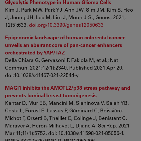
Glycolytic Phenotype in Human Glioma Cells
Kim J, Park MW, Park YJ, Ahn JW, Sim JM, Kim S, Heo
J, Jeong JH, Lee M, Lim J, Moon J-S.; Genes. 2021;
12(5):633.
doi.org/10.3390/genes12050633
Epigenomic landscape of human colorectal cancer
unveils an aberrant core of pan-cancer enhancers
orchestrated by YAP/TAZ
Della Chiara G, Gervasoni F, Fakiola M, et al.; Nat
Commun. 2021;12(1):2340. Published 2021 Apr 20.
doi:10.1038/s41467-021-22544-y
MAGI1 inhibits the AMOTL2/p38 stress pathway and
prevents luminal breast tumorigenesis
Kantar D, Mur EB, Mancini M, Slaninova V, Salah YB,
Costa L, Forest E, Lassus P, Géminard C, Boissière-
Michot F, Orsetti B, Theillet C, Colinge J, Benistant C,
Maraver A, Heron-Milhavet L, Djiane A. Sci Rep. 2021
Mar 11;11(1):5752. doi: 10.1038/s41598-021-85056-1.
PMID: 33707576; PMCID: PMC7952706.