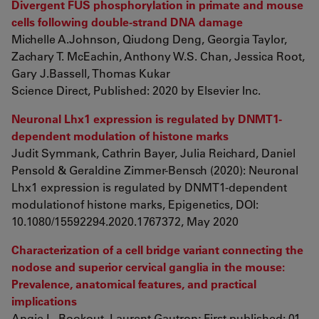
Divergent FUS phosphorylation in primate and mouse
cells following double-strand DNA damage
Michelle A.Johnson, Qiudong Deng, Georgia Taylor,
Zachary T. McEachin, Anthony W.S. Chan, Jessica Root,
Gary J.Bassell, Thomas Kukar
Science Direct, Published: 2020 by Elsevier Inc.
Neuronal Lhx1 expression is regulated by DNMT1-
dependent modulation of histone marks
Judit Symmank, Cathrin Bayer, Julia Reichard, Daniel
Pensold & Geraldine Zimmer-Bensch (2020): Neuronal
Lhx1 expression is regulated by DNMT1-dependent
modulationof histone marks, Epigenetics, DOI:
10.1080/15592294.2020.1767372, May 2020
Characterization of a cell bridge variant connecting the
nodose and superior cervical ganglia in the mouse:
Prevalence, anatomical features, and practical
implications
Angie L. Bookout, Laurent Gautron; First published: 01