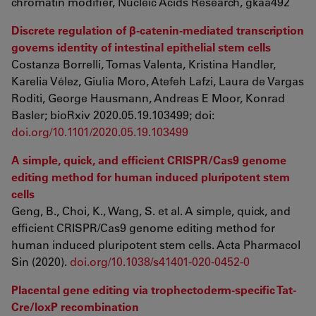
chromatin modifier, Nucleic Acids Research, gkaa492
Discrete regulation of β-catenin-mediated transcription
governs identity of intestinal epithelial stem cells
Costanza Borrelli, Tomas Valenta, Kristina Handler,
Karelia Vélez, Giulia Moro, Atefeh Lafzi, Laura de Vargas
Roditi, George Hausmann, Andreas E Moor, Konrad
Basler; bioRxiv 2020.05.19.103499; doi:
doi.org/10.1101/2020.05.19.103499
A simple, quick, and efficient CRISPR/Cas9 genome
editing method for human induced pluripotent stem
cells
Geng, B., Choi, K., Wang, S. et al. A simple, quick, and
efficient CRISPR/Cas9 genome editing method for
human induced pluripotent stem cells. Acta Pharmacol
Sin (2020).
doi.org/10.1038/s41401-020-0452-0
Placental gene editing via trophectoderm-specific Tat-
Cre/loxP recombination