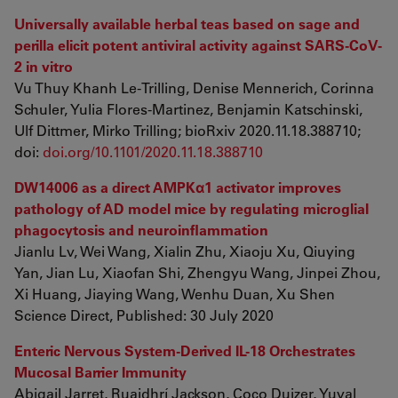
Universally available herbal teas based on sage and
perilla elicit potent antiviral activity against SARS-CoV-
2 in vitro
Vu Thuy Khanh Le-Trilling, Denise Mennerich, Corinna
Schuler, Yulia Flores-Martinez, Benjamin Katschinski,
Ulf Dittmer, Mirko Trilling; bioRxiv 2020.11.18.388710;
doi:
doi.org/10.1101/2020.11.18.388710
DW14006 as a direct AMPKα1 activator improves
pathology of AD model mice by regulating microglial
phagocytosis and neuroinflammation
Jianlu Lv, Wei Wang, Xialin Zhu, Xiaoju Xu, Qiuying
Yan, Jian Lu, Xiaofan Shi, Zhengyu Wang, Jinpei Zhou,
Xi Huang, Jiaying Wang, Wenhu Duan, Xu Shen
Science Direct, Published: 30 July 2020
Enteric Nervous System-Derived IL-18 Orchestrates
Mucosal Barrier Immunity
Abigail Jarret, Ruaidhrí Jackson, Coco Duizer, Yuval