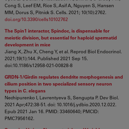
Cong S, Leef EM, Rice S, Asif A, Nguyen S, Hansen
MM, Dorus S, Pitnick S. Cells. 2021; 10(10):2762.
doi.org/10.3390/cells10102762
The Spin1 interactor, Spindoc, is dispensable for
meiotic division, but essential for haploid spermatid
development in mice
Jiang X, Zhu X, Cheng Y, et al. Reprod Biol Endocrinol.
2021;19(1):144. Published 2021 Sep 15.
doi:10.1186/s12958-021-00828-8
GRDN-1/Girdin regulates dendrite morphogenesis and
cilium position in two specialized sensory neuron
types in C. elegans
Nechipurenko I, Lavrentyeva S, Sengupta P. Dev Biol.
2021 Apr;472:38-51. doi: 10.1016/j.ydbio.2020.12.022.
Epub 2021 Jan 16. PMID: 33460640; PMCID:
PMC7956162.