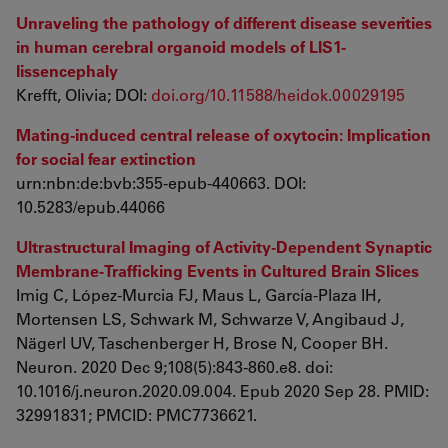
Unraveling the pathology of different disease severities
in human cerebral organoid models of LIS1-
lissencephaly
Krefft, Olivia; DOI:
doi.org/10.11588/heidok.00029195
Mating-induced central release of oxytocin: Implication
for social fear extinction
urn:nbn:de:bvb:355-epub-440663. DOI:
10.5283/epub.44066
Ultrastructural Imaging of Activity-Dependent Synaptic
Membrane-Trafficking Events in Cultured Brain Slices
Imig C, López-Murcia FJ, Maus L, García-Plaza IH,
Mortensen LS, Schwark M, Schwarze V, Angibaud J,
Nägerl UV, Taschenberger H, Brose N, Cooper BH.
Neuron. 2020 Dec 9;108(5):843-860.e8. doi:
10.1016/j.neuron.2020.09.004. Epub 2020 Sep 28. PMID:
32991831; PMCID: PMC7736621.