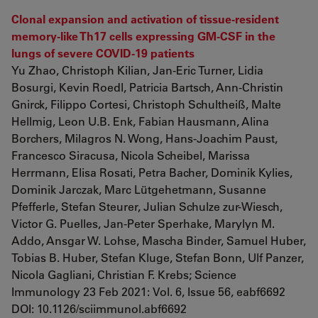
Clonal expansion and activation of tissue-resident
memory-like Th17 cells expressing GM-CSF in the
lungs of severe COVID-19 patients
Yu Zhao, Christoph Kilian, Jan-Eric Turner, Lidia
Bosurgi, Kevin Roedl, Patricia Bartsch, Ann-Christin
Gnirck, Filippo Cortesi, Christoph Schultheiß, Malte
Hellmig, Leon U.B. Enk, Fabian Hausmann, Alina
Borchers, Milagros N. Wong, Hans-Joachim Paust,
Francesco Siracusa, Nicola Scheibel, Marissa
Herrmann, Elisa Rosati, Petra Bacher, Dominik Kylies,
Dominik Jarczak, Marc Lütgehetmann, Susanne
Pfefferle, Stefan Steurer, Julian Schulze zur-Wiesch,
Victor G. Puelles, Jan-Peter Sperhake, Marylyn M.
Addo, Ansgar W. Lohse, Mascha Binder, Samuel Huber,
Tobias B. Huber, Stefan Kluge, Stefan Bonn, Ulf Panzer,
Nicola Gagliani, Christian F. Krebs; Science
Immunology 23 Feb 2021: Vol. 6, Issue 56, eabf6692
DOI: 10.1126/sciimmunol.abf6692