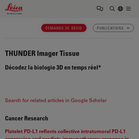
Leica Microsystems Logo
Togg
Saisir un t
DEMANDE DE DEVIS
PUBLICATIONS
THUNDER Imager Tissue
Décodez la biologie 3D en temps réel*
Search for related articles in Google Scholar
Cancer Research
Platelet PD-L1 reflects collective intratumoral PD-L1
expression and predicts immunotherapy response in