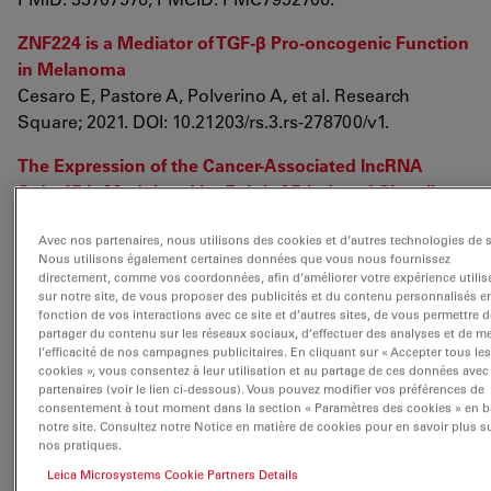
ZNF224 is a Mediator of TGF-β Pro-oncogenic Function
in Melanoma
Cesaro E, Pastore A, Polverino A, et al. Research
Square; 2021. DOI: 10.21203/rs.3.rs-278700/v1.
The Expression of the Cancer-Associated lncRNA
Snhg15 Is Modulated by EphrinA5-Induced Signaling
Pensold D, Gehrmann J, Pitschelatow G, Walberg A,
Avec nos partenaires, nous utilisons des cookies et d’autres technologies de s
Braunsteffer K, Reichard J, Ravaei A, Linde J, Lampert
Nous utilisons également certaines données que vous nous fournissez
A, Costa IG, Zimmer-Bensch G. Int J Mol Sci. 2021 Jan
directement, comme vos coordonnées, afin d’améliorer votre expérience utilis
29;22(3):1332. doi: 10.3390/ijms22031332. PMID:
sur notre site, de vous proposer des publicités et du contenu personnalisés e
fonction de vos interactions avec ce site et d’autres sites, de vous permettre d
33572758; PMCID: PMC7866228.
partager du contenu sur les réseaux sociaux, d’effectuer des analyses et de m
l’efficacité de nos campagnes publicitaires. En cliquant sur « Accepter tous les
Cancer cells adapt FAM134B-BiP complex mediated
cookies », vous consentez à leur utilisation et au partage de ces données avec
partenaires (voir le lien ci-dessous). Vous pouvez modifier vos préférences de
ER-phagy to survive hypoxic stress
consentement à tout moment dans la section « Paramètres des cookies » en b
Sandhya Chipurupalli, Raja Ganesan, Giulia Martini,
notre site. Consultez notre Notice en matière de cookies pour en savoir plus s
Luigi Mele, Elango Kannan, Vigneshwaran
nos pratiques.
Namasivayam, Vincenzo Desiderio, Nirmal Robinson
Leica Microsystems Cookie Partners Details