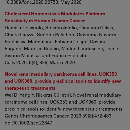
10.3389/fonc.2020.00758, May 2020
Cholesterol Homeostasis Modulates Platinum
Sensitivity in Human Ovarian Cancer
Daniela Criscuolo, Rosario Avolio, Giovanni Calice,
Chiara Laezza, Simona Paladino, Giovanna Navarra,
Francesca Maddalena, Fabiana Crispo, Cristina
Pagano, Maurizio Bifulco, Matteo Landriscina, Danilo
Swann Matassa, and Franca Esposito
Cells 2020, 9(4), 828; March 2020
Novel renal medullary carcinoma cell lines, UOK353
and UOK360, provide preclinical tools to identify new
therapeutic treatments
Wei D, Yang Y, Ricketts CJ, et al. Novel renal medullary
carcinoma cell lines, UOK353 and UOK360, provide
preclinical tools to identify new therapeutic treatments.
Genes Chromosomes Cancer. 2020;59(8):472-483.
doi:10.1002/gcc.22847