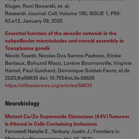
Kluger, Roni Novarski, et. al.
Research Journal: Cell; Volume 180, ISSUE 1, P50-
63.e12, January 09, 2020
Essential function of the alveolin network in the
subpellicular microtubules and conoid assembly in
Toxoplasma gondii
Nicolò Tosetti, Nicolas Dos Santos Pacheco, Eloïse
Bertiaux, Bohumil Maco, Lorène Bournonville, Virginie
Hamel, Paul Guichard, Dominique Soldati-Favre; eLife
2020;9:e56635 doi: 10.7554/eLife.56635
https://elifesciences.org/articles/56635
Neurobiology
Mutant Cu/Zn Superoxide Dismutase (A4V) Turnover
Is Altered in Cells Containing Inclusions
Farrawell Natalie E., Yerbury Justin J.; Frontiers in
Molecular Neuroscience, Vol. 14, 2021;