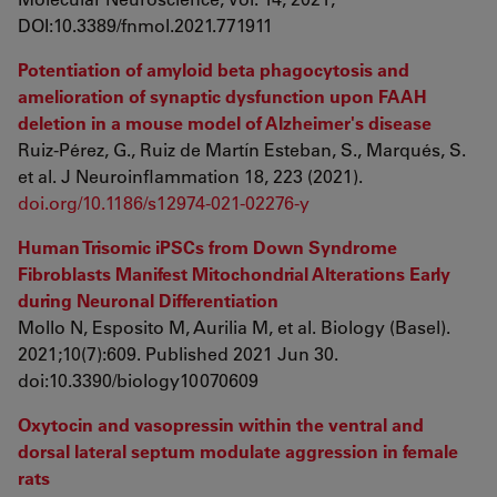
DOI:10.3389/fnmol.2021.771911
Potentiation of amyloid beta phagocytosis and
amelioration of synaptic dysfunction upon FAAH
deletion in a mouse model of Alzheimer's disease
Ruiz-Pérez, G., Ruiz de Martín Esteban, S., Marqués, S.
et al. J Neuroinflammation 18, 223 (2021).
doi.org/10.1186/s12974-021-02276-y
Human Trisomic iPSCs from Down Syndrome
Fibroblasts Manifest Mitochondrial Alterations Early
during Neuronal Differentiation
Mollo N, Esposito M, Aurilia M, et al. Biology (Basel).
2021;10(7):609. Published 2021 Jun 30.
doi:10.3390/biology10070609
Oxytocin and vasopressin within the ventral and
dorsal lateral septum modulate aggression in female
rats