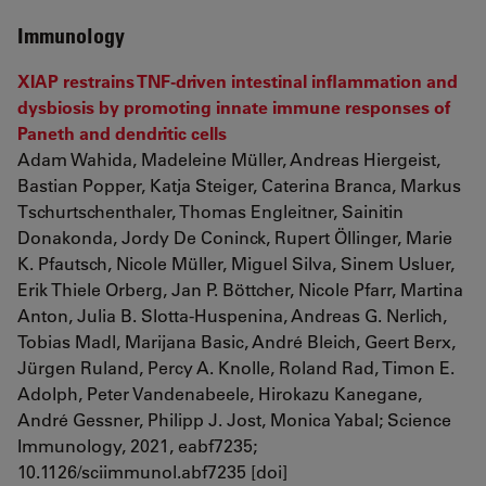
Immunology
XIAP restrains TNF-driven intestinal inflammation and
dysbiosis by promoting innate immune responses of
Paneth and dendritic cells
Adam Wahida, Madeleine Müller, Andreas Hiergeist,
Bastian Popper, Katja Steiger, Caterina Branca, Markus
Tschurtschenthaler, Thomas Engleitner, Sainitin
Donakonda, Jordy De Coninck, Rupert Öllinger, Marie
K. Pfautsch, Nicole Müller, Miguel Silva, Sinem Usluer,
Erik Thiele Orberg, Jan P. Böttcher, Nicole Pfarr, Martina
Anton, Julia B. Slotta-Huspenina, Andreas G. Nerlich,
Tobias Madl, Marijana Basic, André Bleich, Geert Berx,
Jürgen Ruland, Percy A. Knolle, Roland Rad, Timon E.
Adolph, Peter Vandenabeele, Hirokazu Kanegane,
André Gessner, Philipp J. Jost, Monica Yabal; Science
Immunology, 2021, eabf7235;
10.1126/sciimmunol.abf7235 [doi]