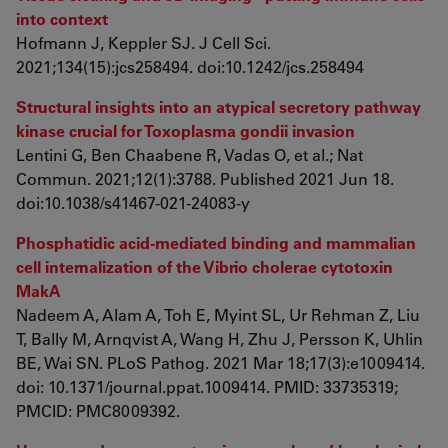
into context
Hofmann J, Keppler SJ. J Cell Sci.
2021;134(15):jcs258494. doi:10.1242/jcs.258494
Structural insights into an atypical secretory pathway
kinase crucial for Toxoplasma gondii invasion
Lentini G, Ben Chaabene R, Vadas O, et al.; Nat
Commun. 2021;12(1):3788. Published 2021 Jun 18.
doi:10.1038/s41467-021-24083-y
Phosphatidic acid-mediated binding and mammalian
cell internalization of the Vibrio cholerae cytotoxin
MakA
Nadeem A, Alam A, Toh E, Myint SL, Ur Rehman Z, Liu
T, Bally M, Arnqvist A, Wang H, Zhu J, Persson K, Uhlin
BE, Wai SN. PLoS Pathog. 2021 Mar 18;17(3):e1009414.
doi: 10.1371/journal.ppat.1009414. PMID: 33735319;
PMCID: PMC8009392.