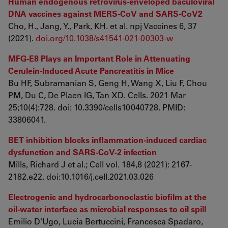
Human endogenous retrovirus-enveloped baculoviral
DNA vaccines against MERS-CoV and SARS-CoV2
Cho, H., Jang, Y., Park, KH. et al. npj Vaccines 6, 37
(2021).
doi.org/10.1038/s41541-021-00303-w
MFG-E8 Plays an Important Role in Attenuating
Cerulein-Induced Acute Pancreatitis in Mice
Bu HF, Subramanian S, Geng H, Wang X, Liu F, Chou
PM, Du C, De Plaen IG, Tan XD. Cells. 2021 Mar
25;10(4):728. doi: 10.3390/cells10040728. PMID:
33806041.
BET inhibition blocks inflammation-induced cardiac
dysfunction and SARS-CoV-2 infection
Mills, Richard J et al.; Cell vol. 184,8 (2021): 2167-
2182.e22. doi:10.1016/j.cell.2021.03.026
Electrogenic and hydrocarbonoclastic biofilm at the
oil-water interface as microbial responses to oil spill
Emilio D'Ugo, Lucia Bertuccini, Francesca Spadaro,