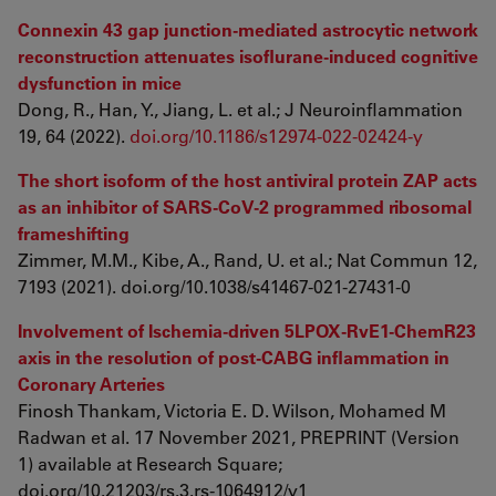
Connexin 43 gap junction-mediated astrocytic network
reconstruction attenuates isoflurane-induced cognitive
dysfunction in mice
Dong, R., Han, Y., Jiang, L. et al.; J Neuroinflammation
19, 64 (2022).
doi.org/10.1186/s12974-022-02424-y
The short isoform of the host antiviral protein ZAP acts
as an inhibitor of SARS-CoV-2 programmed ribosomal
frameshifting
Zimmer, M.M., Kibe, A., Rand, U. et al.; Nat Commun 12,
7193 (2021). doi.org/10.1038/s41467-021-27431-0
Involvement of Ischemia-driven 5LPOX-RvE1-ChemR23
axis in the resolution of post-CABG inflammation in
Coronary Arteries
Finosh Thankam, Victoria E. D. Wilson, Mohamed M
Radwan et al. 17 November 2021, PREPRINT (Version
1) available at Research Square;
doi.org/10.21203/rs.3.rs-1064912/v1