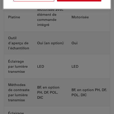
Motorisée avec
élément de
Platine
Motorisée
commande
intégré
Outil
d'aperçu de
Oui (en option)
Oui
l'échantillon
Éclairage
par lumière
LED
LED
transmise
Méthodes
BF, en option
de contraste
BF, en option PH, DF,
PH, DF, POL,
par lumière
POL, DIC
DIC
transmise
Éclairage