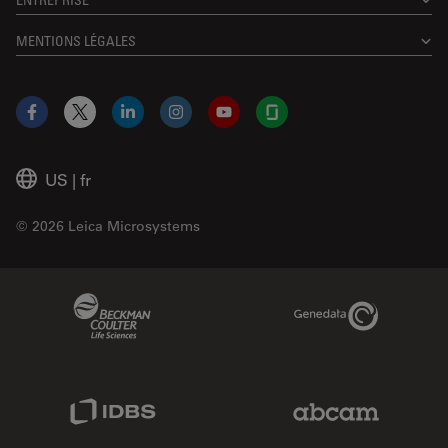
MENTIONS LÉGALES
Facebook
X
LinkedIn
Instagram
YouTube
Glassdoor
US
|
fr
© 2026 Leica Microsystems
Beckman Coulter Link
Genedata Link
IDBS Link
Abcam Limited