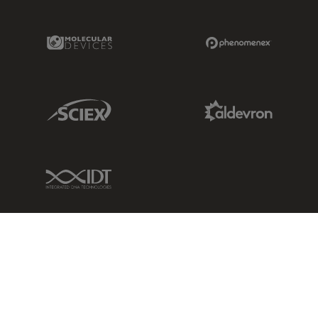
Molecular Devices Link
Phenomenex L
Sciex Link
Aldevron Link
IDT Link