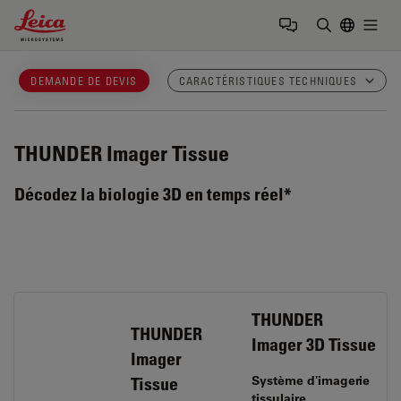
Leica Microsystems Logo
Togg
Saisir un t
DEMANDE DE DEVIS
CARACTÉRISTIQUES TECHNIQUES
THUNDER Imager Tissue
Décodez la biologie 3D en temps réel*
THUNDER
THUNDER
Imager 3D Tissue
Imager
Système d'imagerie
Tissue
tissulaire