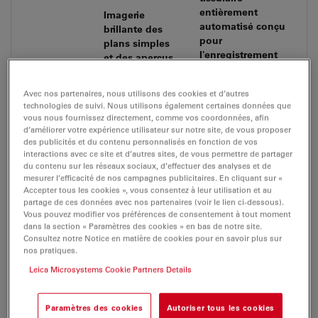
entièrement
Imagerie
automatisé conçu
brillante des
pour
plans simples
l'enregistrement
et des aperçus
d'images 3D en
rapides
plusieurs couleurs
Avec nos partenaires, nous utilisons des cookies et d’autres
technologies de suivi. Nous utilisons également certaines données que
vous nous fournissez directement, comme vos coordonnées, afin
Plate-forme
d’améliorer votre expérience utilisateur sur notre site, de vous proposer
de
DM4 B
DM6 B
des publicités et du contenu personnalisés en fonction de vos
microscope
interactions avec ce site et d’autres sites, de vous permettre de partager
du contenu sur les réseaux sociaux, d’effectuer des analyses et de
mesurer l’efficacité de nos campagnes publicitaires. En cliquant sur «
L'affichage
Accepter tous les cookies », vous consentez à leur utilisation et au
Smart Touch
présente
partage de ces données avec nos partenaires (voir le lien ci-dessous).
commande le
Affichage/
immédiatement
Vous pouvez modifier vos préférences de consentement à tout moment
microscope de
dans la section « Paramètres des cookies » en bas de notre site.
Écran tactile
tous les
façon pratique et
Consultez notre Notice en matière de cookies pour en savoir plus sur
réglages du
intuitive
nos pratiques.
microscope
Leica Microsystems Cookie Partners Details
Mise au
Mécanique
Motorisée
point
Paramètres des cookies
Autoriser tous les cookies