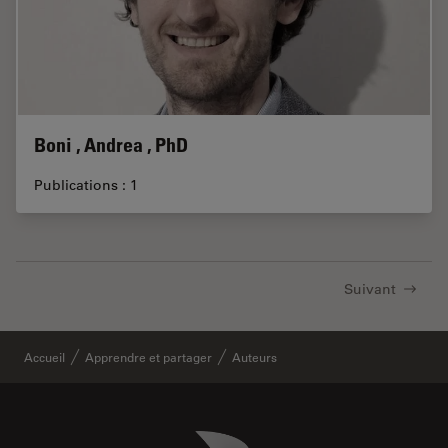
Boni , Andrea , PhD
Publications : 1
Suivant
Accueil
Apprendre et partager
Auteurs
Danaher Logo
Footer