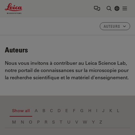
Leica Microsystems Logo
Togg
Saisir un t
AUTEURS
Auteurs
Nous vous invitons à contribuer au Leica Science Lab,
notre portail de connaissances sur la microscopie pour
la recherche scientifique et le matériel d'enseignement.
Show all
A
B
C
D
E
F
G
H
I
J
K
L
M
N
O
P
R
S
T
U
V
W
Y
Z