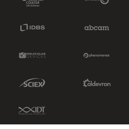
IDBS Link
Abcam Limited
Molecular Devices Link
Phenomenex L
Sciex Link
Aldevron Link
IDT Link