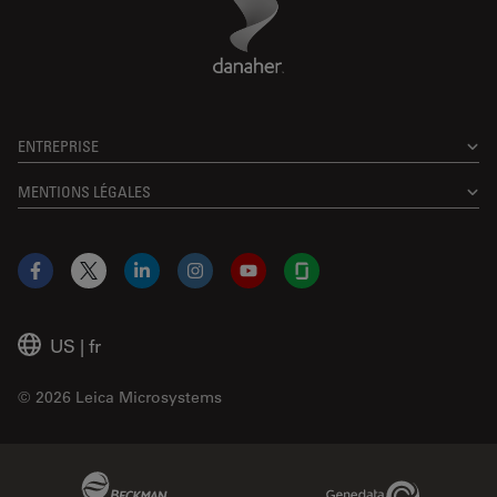
ENTREPRISE
MENTIONS LÉGALES
Facebook
X
LinkedIn
Instagram
YouTube
Glassdoor
US
|
fr
© 2026 Leica Microsystems
Beckman Coulter Link
Genedata Link