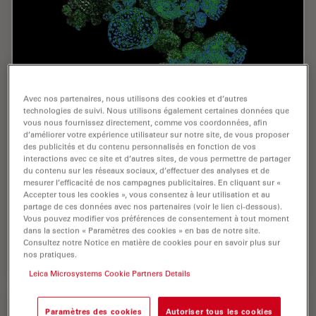
Avec nos partenaires, nous utilisons des cookies et d’autres
technologies de suivi. Nous utilisons également certaines données que
vous nous fournissez directement, comme vos coordonnées, afin
How Efficient is your 3D Organoid Imaging and
d’améliorer votre expérience utilisateur sur notre site, de vous proposer
des publicités et du contenu personnalisés en fonction de vos
Analysis Workflow?
interactions avec ce site et d’autres sites, de vous permettre de partager
du contenu sur les réseaux sociaux, d’effectuer des analyses et de
Organoid models have transformed life science
mesurer l’efficacité de nos campagnes publicitaires. En cliquant sur «
research but optimizing image analysis protocols
Accepter tous les cookies », vous consentez à leur utilisation et au
remains a key challenge. This webinar explores a
partage de ces données avec nos partenaires (voir le lien ci-dessous).
Vous pouvez modifier vos préférences de consentement à tout moment
streamlined workflow for organoid research, starting…
dans la section « Paramètres des cookies » en bas de notre site.
Consultez notre Notice en matière de cookies pour en savoir plus sur
nos pratiques.
Aug 06, 2024
Webinaire
Organoïdes + Culture cellulaire en 3D
How Eff
Leica Microsystems Cookie Partners Details
Paramètres des cookies
Autoriser tous les cookies