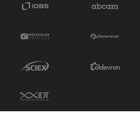
IDBS Link
Abcam Limited
Molecular Devices Link
Phenomenex L
Sciex Link
Aldevron Link
IDT Link