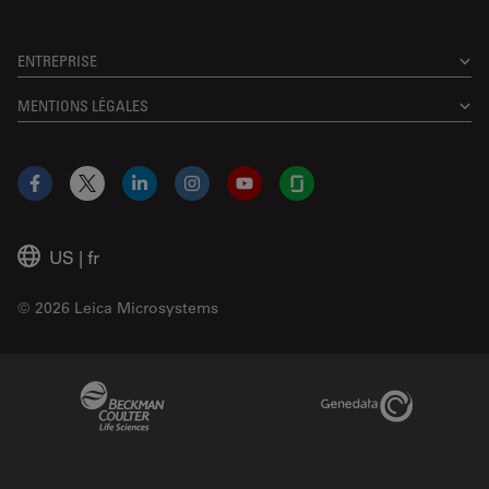
ENTREPRISE
MENTIONS LÉGALES
Facebook
X
LinkedIn
Instagram
YouTube
Glassdoor
US
|
fr
© 2026 Leica Microsystems
Beckman Coulter Link
Genedata Link