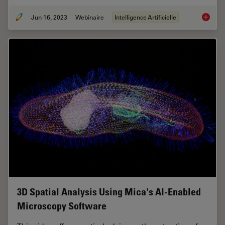
Jun 16, 2023
Webinaire
Intelligence Artificielle
Unlocki
3D Spatial Analysis Using Mica's AI-Enabled
Microscopy Software