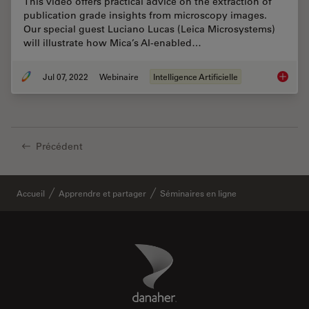
This video offers practical advice on the extraction of
publication grade insights from microscopy images.
Our special guest Luciano Lucas (Leica Microsystems)
will illustrate how Mica’s AI-enabled…
Jul 07, 2022
Webinaire
Intelligence Artificielle
3D Spat
Précédent
Accueil
Apprendre et partager
Séminaires en ligne
Danaher Logo
Footer