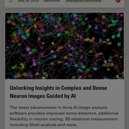
Sep 26, 2023
Webinaire
Intelligence Artificielle
Explori
Unlocking Insights in Complex and Dense
Neuron Images Guided by AI
The latest advancement in Aivia AI image analysis
software provides improved soma detection, additional
flexibility in neuron tracing, 3D relational measurement
including Sholl analysis and more.