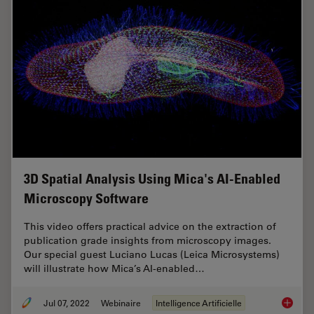
3D Spatial Analysis Using Mica's AI-Enabled
Microscopy Software
This video offers practical advice on the extraction of
publication grade insights from microscopy images.
Our special guest Luciano Lucas (Leica Microsystems)
will illustrate how Mica’s AI-enabled…
Jul 07, 2022
Webinaire
Intelligence Artificielle
3D Spat