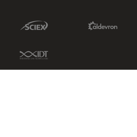
Sciex Link
Aldevron Link
IDT Link