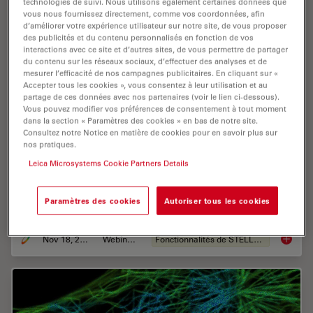
technologies de suivi. Nous utilisons également certaines données que
vous nous fournissez directement, comme vos coordonnées, afin
d’améliorer votre expérience utilisateur sur notre site, de vous proposer
des publicités et du contenu personnalisés en fonction de vos
interactions avec ce site et d’autres sites, de vous permettre de partager
du contenu sur les réseaux sociaux, d’effectuer des analyses et de
mesurer l’efficacité de nos campagnes publicitaires. En cliquant sur «
Accepter tous les cookies », vous consentez à leur utilisation et au
partage de ces données avec nos partenaires (voir le lien ci-dessous).
Vous pouvez modifier vos préférences de consentement à tout moment
dans la section « Paramètres des cookies » en bas de notre site.
Live-Cell Fluorescence Lifetime Multiplexing
Consultez notre Notice en matière de cookies pour en savoir plus sur
nos pratiques.
Using Organic Fluorophores
Leica Microsystems Cookie Partners Details
On-demand video: Imaging more subcellular targets by
using fluorescence lifetime multiplexing combined with
Paramètres des cookies
Autoriser tous les cookies
spectrally resolved detection.
Nov 18, 2022
Webinaire
Fonctionnalités de STELLARIS
Live-Ce