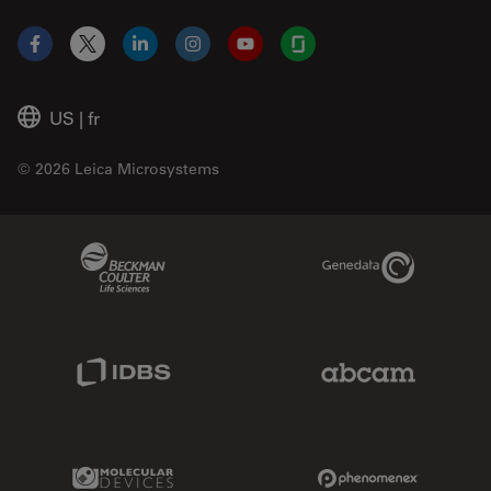
Facebook
X
LinkedIn
Instagram
YouTube
Glassdoor
US
|
fr
© 2026 Leica Microsystems
Beckman Coulter Link
Genedata Link
IDBS Link
Abcam Limited
Molecular Devices Link
Phenomenex L