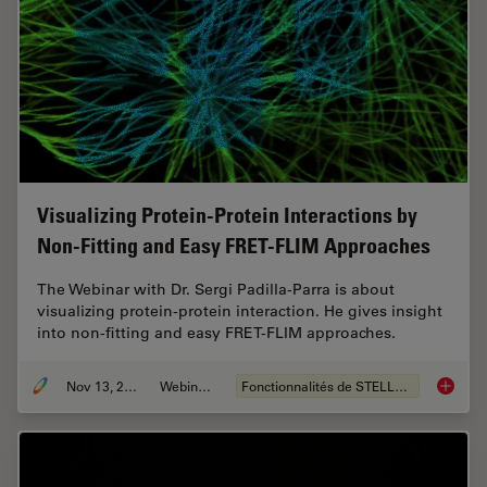
Visualizing Protein-Protein Interactions by
Non-Fitting and Easy FRET-FLIM Approaches
The Webinar with Dr. Sergi Padilla-Parra is about
visualizing protein-protein interaction. He gives insight
into non-fitting and easy FRET-FLIM approaches.
Nov 13, 2022
Webinaire
Fonctionnalités de STELLARIS
Visuali