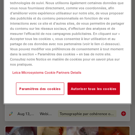
technologies de suivi. Nous utilisons également certaines données que
vous nous fournissez directement, comme vos coordonnées, afin
d’améliorer votre expérience utilisateur sur notre site, de vous proposer
des publicités et du contenu personnalisés en fonction de vos
interactions avec ce site et d’autres sites, de vous permettre de partager
du contenu sur les réseaux sociaux, d’effectuer des analyses et de
mesurer l’efficacité de nos campagnes publicitaires. En cliquant sur «
Accepter tous les cookies », vous consentez à leur utilisation et au
partage de ces données avec nos partenaires (voir le lien ci-dessous).
Vous pouvez modifier vos préférences de consentement à tout moment
dans la section « Paramètres des cookies » en bas de notre site.
Consultez notre Notice en matière de cookies pour en savoir plus sur
nos pratiques.
What is intraoperative OCT telling us?
Leica Microsystems Cookie Partners Details
In the following videos are excerpts taken from a
webinar delivered by Dr. Barbara Parolini. During the
Paramètres des cookies
Autoriser tous les cookies
webinar Dr. Parolini discusses and illustrates how
intraoperative OCT provides real-time,…
Aug 13, 2020
Webinaire
Tomographie par cohérence optique (OCT)
What is 