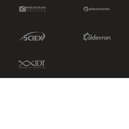
Molecular Devices Link
Phenomenex L
Sciex Link
Aldevron Link
IDT Link