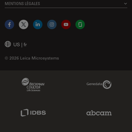
MENTIONS LÉGALES
Facebook
X
LinkedIn
Instagram
YouTube
Glassdoor
US
|
fr
© 2026 Leica Microsystems
Beckman Coulter Link
Genedata Link
IDBS Link
Abcam Limited