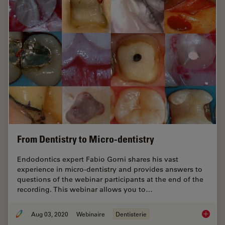
From Dentistry to Micro-dentistry
Endodontics expert Fabio Gorni shares his vast
experience in micro-dentistry and provides answers to
questions of the webinar participants at the end of the
recording. This webinar allows you to…
Aug 03, 2020
Webinaire
Dentisterie
From De