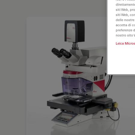
direttamente
siti Web, pr
siti Web, co
delle nostre
accetta di c
preferenze 
nostro sito 
Leica Micro