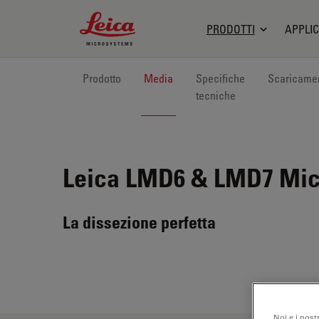
Leica Microsystems Logo
PRODOTTI
APPLIC
Prodotto
Media
Specifiche
Scaricame
tecniche
Leica LMD6 & LMD7
Micr
La dissezione perfetta
Noi e i nost