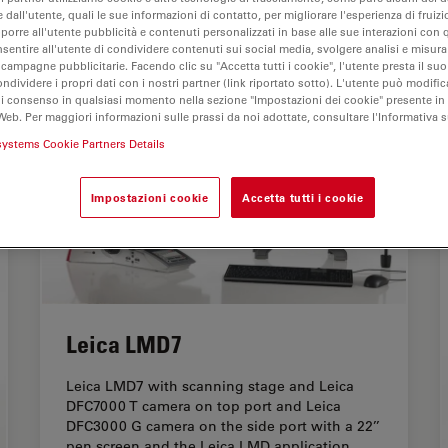
 dall'utente, quali le sue informazioni di contatto, per migliorare l'esperienza di fruizi
oporre all'utente pubblicità e contenuti personalizzati in base alle sue interazioni con q
nsentire all'utente di condividere contenuti sui social media, svolgere analisi e misurar
 campagne pubblicitarie. Facendo clic su "Accetta tutti i cookie", l'utente presta il s
ondividere i propri dati con i nostri partner (link riportato sotto). L'utente può modific
di consenso in qualsiasi momento nella sezione "Impostazioni dei cookie" presente in
Web. Per maggiori informazioni sulle prassi da noi adottate, consultare l'Informativa 
systems Cookie Partners Details
Impostazioni cookie
Accetta tutti i cookie
Leica LMD7
Leica LMD7 with scanning stage and Leica
DFC7000 T camera on top port and Leica
DFC3000 G camera on the side port with a 22’’
pen screen and the Leica LMD application