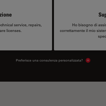
zione
Sup
hnical service, repairs,
Ho bisogno di assi
are licenses.
correttamente il mio sist
spec
Preferisce una consulenza personalizzata?
Show local 