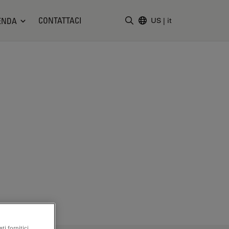
CONTATTACI
ENDA
US
|
it
Inserire il termine di ricerc
ti fornitici