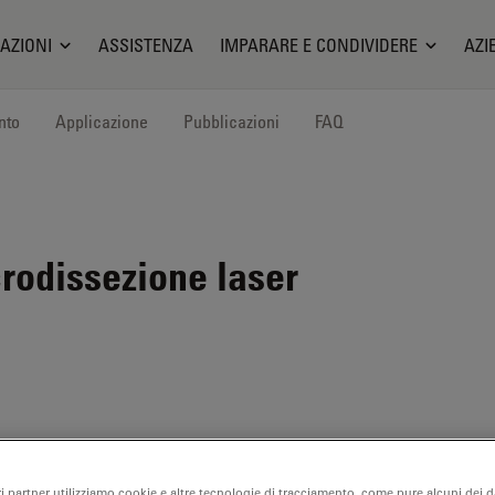
AZIONI
ASSISTENZA
IMPARARE E CONDIVIDERE
AZI
nto
Applicazione
Pubblicazioni
FAQ
odissezione laser
ri partner utilizziamo cookie e altre tecnologie di tracciamento, come pure alcuni dei da