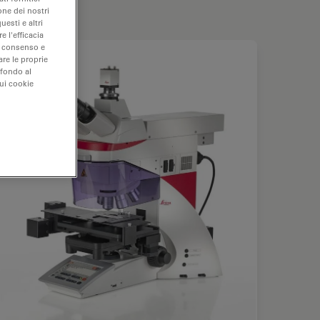
one dei nostri
uesti e altri
e l'efficacia
uo consenso e
are le proprie
 fondo al
sui cookie