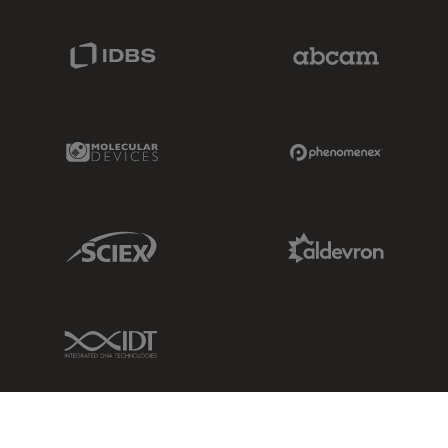
IDBS Link
Abcam Limited
Molecular Devices Link
Phenomenex L
Sciex Link
Aldevron Link
IDT Link