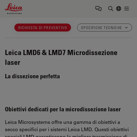
Leica Microsystems Logo
Togg
Inserire il 
RICHIESTA DI PREVENTIVO
SPECIFICHE TECNICHE
Leica LMD6 & LMD7
Microdissezione
laser
La dissezione perfetta
Obiettivi dedicati per la microdissezione laser
Leica Microsystems offre una gamma di obiettivi a
secco specifici per i sistemi Leica LMD. Questi obiettivi
speciali LMD garantiscono la migliore trasmissione di