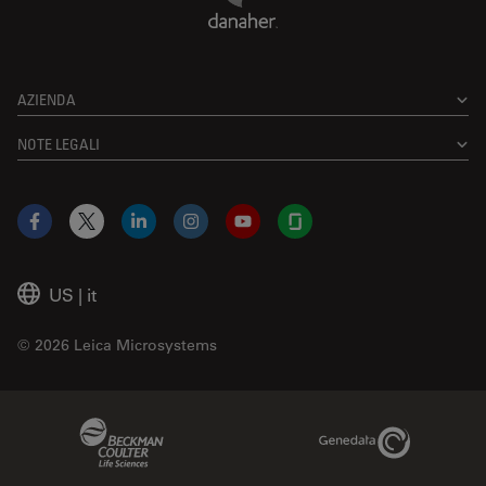
AZIENDA
NOTE LEGALI
Facebook
X
LinkedIn
Instagram
YouTube
Glassdoor
US
|
it
© 2026 Leica Microsystems
Beckman Coulter Link
Genedata Link