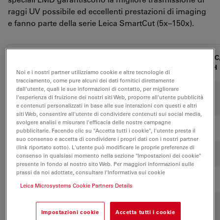
raggi UV possibile ed eccellenti prestazioni di imaging
e fanno parte della serie Leica SmartCut (5x–150x).
WD
BF,
DIC
Mag.
NA
FL
Obiettivo
(mm)
POL
PH
Noi e i nostri partner utilizziamo cookie e altre tecnologie di
tracciamento, come pure alcuni dei dati fornitici direttamente
dall'utente, quali le sue informazioni di contatto, per migliorare
HCX PL
1.25x
0.04
3.7
+
+
–
l'esperienza di fruizione dei nostri siti Web, proporre all'utente pubblicità
FLUOTAR**
e contenuti personalizzati in base alle sue interazioni con questi e altri
siti Web, consentire all'utente di condividere contenuti sui social media,
svolgere analisi e misurare l'efficacia delle nostre campagne
PLAN**
4x
0.1
26.2
+
+
–
pubblicitarie. Facendo clic su "Accetta tutti i cookie", l'utente presta il
suo consenso e accetta di condividere i propri dati con i nostri partner
(link riportato sotto). L'utente può modificare le proprie preferenze di
UVI
5x
0.12
11.7
+
+
–
consenso in qualsiasi momento nella sezione "Impostazioni dei cookie"
presente in fondo al nostro sito Web. Per maggiori informazioni sulle
prassi da noi adottate, consultare l'Informativa sui cookie
HI PLAN
6.3x
0.13
12.8
+
+
–
Leica Microsystems Cookie Partners Details
HCX PL
10x
0.3
11.0
+
+
+
Impostazioni cookie
Accetta tutti i cookie
FLUOTAR