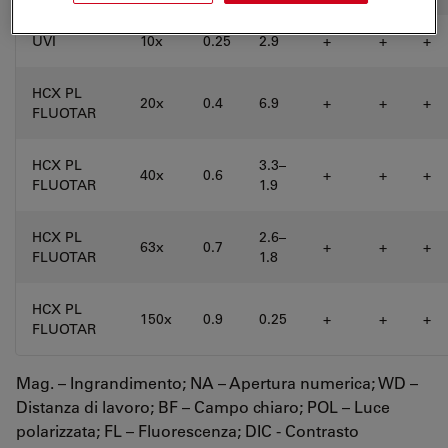
UVI
10x
0.25
2.9
+
+
+
HCX PL
20x
0.4
6.9
+
+
+
FLUOTAR
HCX PL
3.3–
40x
0.6
+
+
+
FLUOTAR
1.9
HCX PL
2.6–
63x
0.7
+
+
+
FLUOTAR
1.8
HCX PL
150x
0.9
0.25
+
+
+
FLUOTAR
Mag. – Ingrandimento; NA – Apertura numerica; WD –
Distanza di lavoro; BF – Campo chiaro; POL – Luce
polarizzata; FL – Fluorescenza; DIC - Contrasto