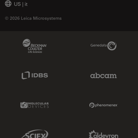
US
|
it
© 2026 Leica Microsystems
Beckman Coulter Link
Genedata Link
IDBS Link
Abcam Limited
Molecular Devices Link
Phenomenex L
Sciex Link
Aldevron Link