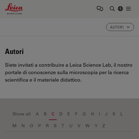
Leica Microsystems Logo
Togg
Inserire il 
AUTORI
Autori
Siete invitati a contribuire a Leica Science Lab, il nostro
portale di conoscenze sulla microscopia per la ricerca
scientifica e il materiale didattico.
Show all
A
B
C
D
E
F
G
H
I
J
K
L
M
N
O
P
R
S
T
U
V
W
Y
Z