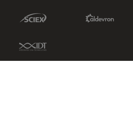
Sciex Link
Aldevron Link
IDT Link