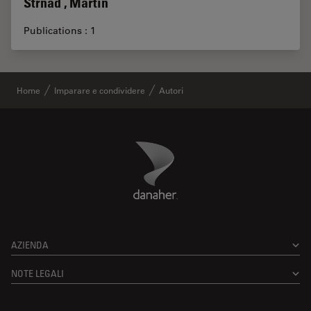
Strnad , Martin
Publications : 1
Home
Imparare e condividere
Autori
Danaher Logo
Footer
AZIENDA
NOTE LEGALI