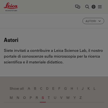
Leica Microsystems Logo
Togg
Inserire il 
AUTORI
Autori
Siete invitati a contribuire a Leica Science Lab, il nostro
portale di conoscenze sulla microscopia per la ricerca
scientifica e il materiale didattico.
Show all
A
B
C
D
E
F
G
H
I
J
K
L
M
N
O
P
R
S
T
U
V
W
Y
Z