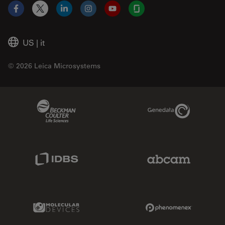
Facebook
X
LinkedIn
Instagram
YouTube
Glassdoor
US
|
it
© 2026 Leica Microsystems
Beckman Coulter Link
Genedata Link
IDBS Link
Abcam Limited
Molecular Devices Link
Phenomenex L