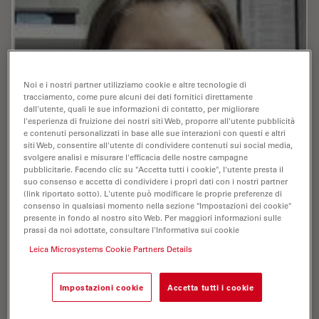
Noi e i nostri partner utilizziamo cookie e altre tecnologie di
tracciamento, come pure alcuni dei dati fornitici direttamente
dall'utente, quali le sue informazioni di contatto, per migliorare
l'esperienza di fruizione dei nostri siti Web, proporre all'utente pubblicità
e contenuti personalizzati in base alle sue interazioni con questi e altri
siti Web, consentire all'utente di condividere contenuti sui social media,
svolgere analisi e misurare l'efficacia delle nostre campagne
pubblicitarie. Facendo clic su "Accetta tutti i cookie", l'utente presta il
suo consenso e accetta di condividere i propri dati con i nostri partner
(link riportato sotto). L'utente può modificare le proprie preferenze di
consenso in qualsiasi momento nella sezione "Impostazioni dei cookie"
presente in fondo al nostro sito Web. Per maggiori informazioni sulle
prassi da noi adottate, consultare l'Informativa sui cookie
Leica Microsystems Cookie Partners Details
Scherhag , Anne , M.Sc.
Impostazioni cookie
Accetta tutti i cookie
Publications : 1