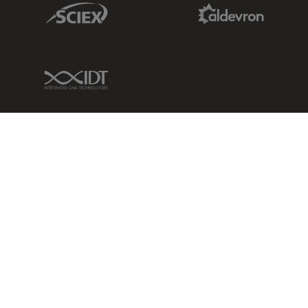
Sciex Link
Aldevron Link
IDT Link