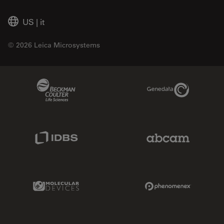
US
|
it
© 2026 Leica Microsystems
Beckman Coulter Link
Genedata Link
IDBS Link
Abcam Limited
Molecular Devices Link
Phenomenex L