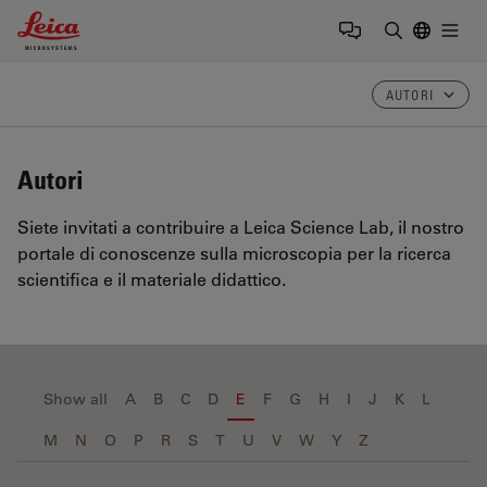
Leica Microsystems Logo
Togg
Inserire il 
AUTORI
Autori
Siete invitati a contribuire a Leica Science Lab, il nostro
portale di conoscenze sulla microscopia per la ricerca
scientifica e il materiale didattico.
Show all
A
B
C
D
E
F
G
H
I
J
K
L
M
N
O
P
R
S
T
U
V
W
Y
Z