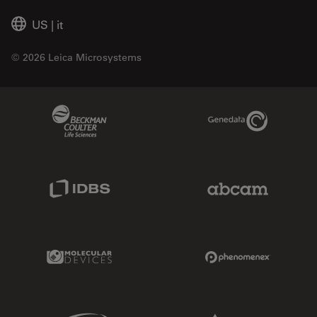
US
|
it
© 2026 Leica Microsystems
Beckman Coulter Link
Genedata Link
IDBS Link
Abcam Limited
Molecular Devices Link
Phenomenex L
Sciex Link
Aldevron Link