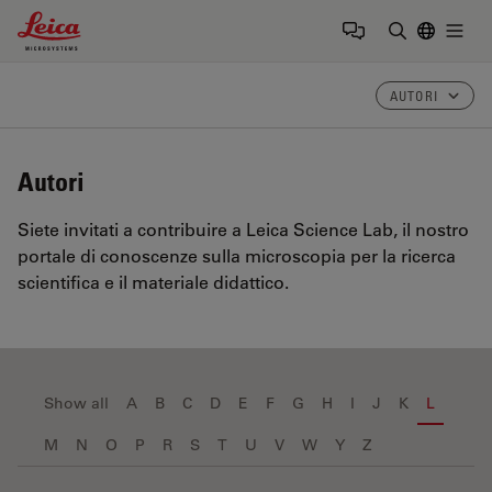
Leica Microsystems Logo
Togg
Inserire il 
AUTORI
Autori
Siete invitati a contribuire a Leica Science Lab, il nostro
portale di conoscenze sulla microscopia per la ricerca
scientifica e il materiale didattico.
Show all
A
B
C
D
E
F
G
H
I
J
K
L
M
N
O
P
R
S
T
U
V
W
Y
Z