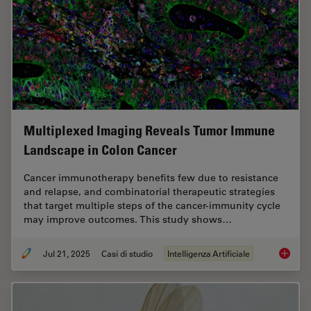
Multiplexed Imaging Reveals Tumor Immune
Landscape in Colon Cancer
Cancer immunotherapy benefits few due to resistance
and relapse, and combinatorial therapeutic strategies
that target multiple steps of the cancer-immunity cycle
may improve outcomes. This study shows…
Jul 21, 2025
Casi di studio
Intelligenza Artificiale
Multipl