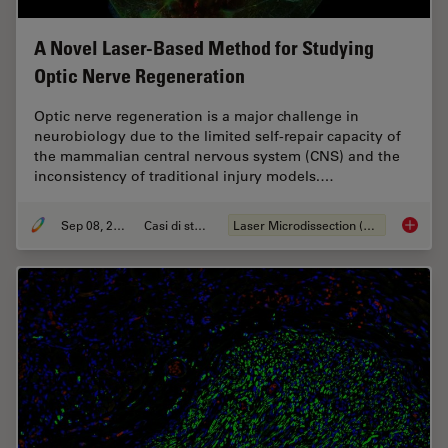
A Novel Laser-Based Method for Studying
Optic Nerve Regeneration
Optic nerve regeneration is a major challenge in
neurobiology due to the limited self-repair capacity of
the mammalian central nervous system (CNS) and the
inconsistency of traditional injury models.…
Sep 08, 2025
Casi di studio
Laser Microdissection (LMD)
A Novel