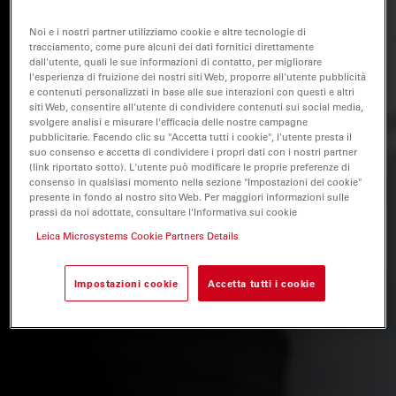
Noi e i nostri partner utilizziamo cookie e altre tecnologie di
tracciamento, come pure alcuni dei dati fornitici direttamente
dall'utente, quali le sue informazioni di contatto, per migliorare
l'esperienza di fruizione dei nostri siti Web, proporre all'utente pubblicità
e contenuti personalizzati in base alle sue interazioni con questi e altri
siti Web, consentire all'utente di condividere contenuti sui social media,
svolgere analisi e misurare l'efficacia delle nostre campagne
pubblicitarie. Facendo clic su "Accetta tutti i cookie", l'utente presta il
suo consenso e accetta di condividere i propri dati con i nostri partner
(link riportato sotto). L'utente può modificare le proprie preferenze di
consenso in qualsiasi momento nella sezione "Impostazioni dei cookie"
presente in fondo al nostro sito Web. Per maggiori informazioni sulle
prassi da noi adottate, consultare l'Informativa sui cookie
Leica Microsystems Cookie Partners Details
Impostazioni cookie
Accetta tutti i cookie