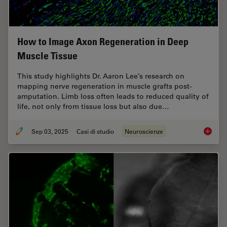
How to Image Axon Regeneration in Deep
Muscle Tissue
This study highlights Dr. Aaron Lee’s research on
mapping nerve regeneration in muscle grafts post-
amputation. Limb loss often leads to reduced quality of
life, not only from tissue loss but also due…
Sep 03, 2025
Casi di studio
Neuroscienze
How to 