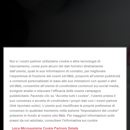
Noi e i nostri partner utilizziamo cookie e altre tecnologie di
tracciamento, come pure alcuni dei dati fornitici direttamente
dall'utente, quali le sue informazioni di contatto, per migliorare
l'esperienza di fruizione dei nostri siti Web, proporre all'utente pubblicità
e contenuti personalizzati in base alle sue interazioni con questi e altri
siti Web, consentire all'utente di condividere contenuti sui social media,
svolgere analisi e misurare l'efficacia delle nostre campagne
pubblicitarie. Facendo clic su "Accetta tutti i cookie", l'utente presta il
suo consenso e accetta di condividere i propri dati con i nostri partner
(link riportato sotto). L'utente può modificare le proprie preferenze di
consenso in qualsiasi momento nella sezione "Impostazioni dei cookie"
presente in fondo al nostro sito Web. Per maggiori informazioni sulle
prassi da noi adottate, consultare l'Informativa sui cookie
Leica Microsystems Cookie Partners Details