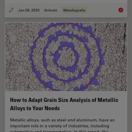
Jan 08, 2020
Articolo
Metallografia
Metallo
How to Adapt Grain Size Analysis of Metallic
Alloys to Your Needs
Metallic alloys, such as steel and aluminum, have an
important role in a variety of industries, including
automotive and transportation. In this report, the