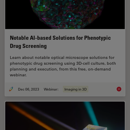
Notable AI-based Solutions for Phenotypic
Drug Screening
Learn about notable optical microscope solutions for
phenotypic drug screening using 3D-cell culture, both
planning and execution, from this free, on-demand
webinar.
Dec 06, 2023
Webinar:
Imaging in 3D
Notable