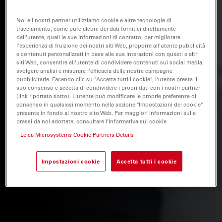
Noi e i nostri partner utilizziamo cookie e altre tecnologie di
tracciamento, come pure alcuni dei dati fornitici direttamente
dall'utente, quali le sue informazioni di contatto, per migliorare
l'esperienza di fruizione dei nostri siti Web, proporre all'utente pubblicità
e contenuti personalizzati in base alle sue interazioni con questi e altri
siti Web, consentire all'utente di condividere contenuti sui social media,
svolgere analisi e misurare l'efficacia delle nostre campagne
pubblicitarie. Facendo clic su "Accetta tutti i cookie", l'utente presta il
suo consenso e accetta di condividere i propri dati con i nostri partner
(link riportato sotto). L'utente può modificare le proprie preferenze di
consenso in qualsiasi momento nella sezione "Impostazioni dei cookie"
presente in fondo al nostro sito Web. Per maggiori informazioni sulle
prassi da noi adottate, consultare l'Informativa sui cookie
Leica Microsystems Cookie Partners Details
Impostazioni cookie
Accetta tutti i cookie