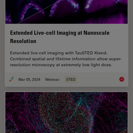
Extended Live-cell Imaging at Nanoscale
Resolution
Extended live-cell imaging with TauSTED Xtend.
Combined spatial and lifetime information allow super-
resolution microscopy at extremely low light dose.
Mar 05, 2024
Webinar:
STED
Extende