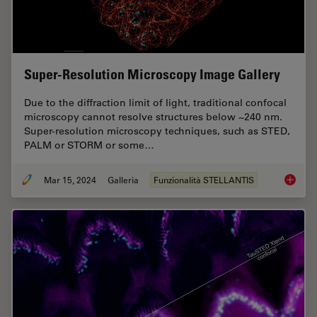
Super-Resolution Microscopy Image Gallery
Due to the diffraction limit of light, traditional confocal
microscopy cannot resolve structures below ~240 nm.
Super-resolution microscopy techniques, such as STED,
PALM or STORM or some…
Mar 15, 2024
Galleria
Funzionalità STELLANTIS
Super-R