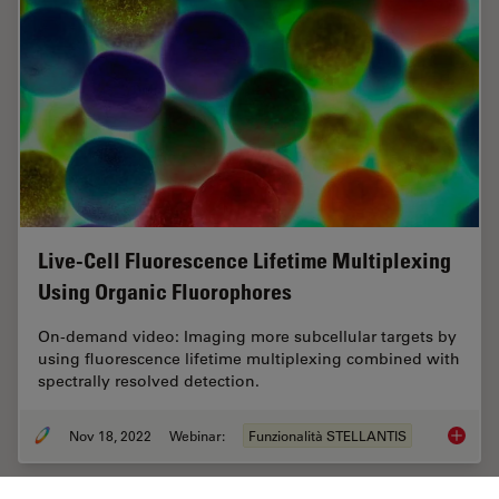
Live-Cell Fluorescence Lifetime Multiplexing
Using Organic Fluorophores
On-demand video: Imaging more subcellular targets by
using fluorescence lifetime multiplexing combined with
spectrally resolved detection.
Nov 18, 2022
Webinar:
Funzionalità STELLANTIS
Live-Ce