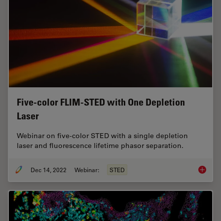
Five-color FLIM-STED with One Depletion
Laser
Webinar on five-color STED with a single depletion
laser and fluorescence lifetime phasor separation.
Dec 14, 2022
Webinar:
STED
Five-co