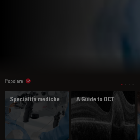
Popolare
Show subnavigation
Specialità mediche
A Guide to OCT