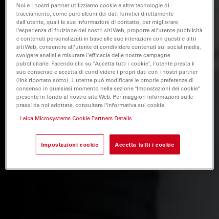
Noi e i nostri partner utilizziamo cookie e altre tecnologie di
tracciamento, come pure alcuni dei dati fornitici direttamente
dall'utente, quali le sue informazioni di contatto, per migliorare
l'esperienza di fruizione dei nostri siti Web, proporre all'utente pubblicità
e contenuti personalizzati in base alle sue interazioni con questi e altri
siti Web, consentire all'utente di condividere contenuti sui social media,
svolgere analisi e misurare l'efficacia delle nostre campagne
pubblicitarie. Facendo clic su "Accetta tutti i cookie", l'utente presta il
suo consenso e accetta di condividere i propri dati con i nostri partner
(link riportato sotto). L'utente può modificare le proprie preferenze di
consenso in qualsiasi momento nella sezione "Impostazioni dei cookie"
presente in fondo al nostro sito Web. Per maggiori informazioni sulle
prassi da noi adottate, consultare l'Informativa sui cookie
Leica Microsystems Cookie Partners Details
Impostazioni cookie
Accetta tutti i cookie