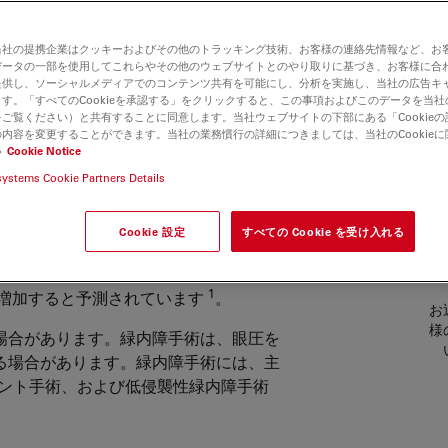
当社の提携企業はクッキーおよびその他のトラッキング技術、お客様の連絡先情報など、お
データの一部を使用してこれらやその他のウェブサイトとのやり取りに基づき、お客様に合
提供し、ソーシャルメディアでのコンテンツ共有を可能にし、分析を実施し、当社の広告キ
す。「すべてのCookieを承認する」をクリックすると、この事項およびこのデータを当
ご覧ください）と共有することに同意します。当社ウェブサイトの下部にある「Cookie
内容を変更することができます。当社の業務慣行の詳細につきましては、当社のCookie
い
Cookie Notice
ソリューション
systems Cookie Partners Details
。この眼科疾患は眼圧を上昇させ、視神経
Cookie 設定
すべての Cookie を受け入れる
よると、世界中で 6400 万人が緑内障を
重度の視力障害または失明に苦しんでいま
1
万人に増加すると予測されています
。
お
様
場合があります。緑内障手術は、眼圧を
る場合があります。緑内障手術には、主
ラント手術、および低侵襲性緑内障手術