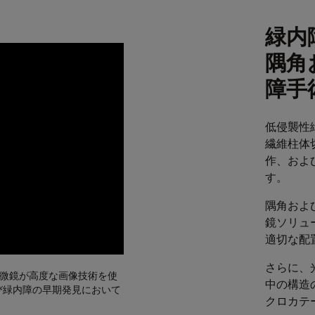
緑内
隅角
障手
低侵襲性緑
繊維柱体
作、およ
す。
隅角およ
鏡ソリュ
適切な配
さらに、
微鏡が高度な画像技術を使
中の構造
び緑内障の早期発見において
クロカテ
。