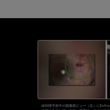
緑内障手術中の顕微鏡ビュー（左）にEnFoc