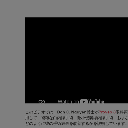
このビデオでは、Don C. Nguyen博士が
Proveo 8
眼科顕
用して、複雑な白内障手術、微小侵襲緑内障手術、およ
どのように彼の手術結果を改善するかを説明しています