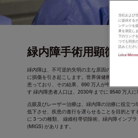
当社および
に提供する
ンテンツを
果を測定しま
下のリンクを
つでも同意の
読みくださ
緑内障手術用顕微鏡
Leica Micro
緑内障は、不可逆的失明の主な原因の 1 つです
に損傷を引き起こします。世界保健機関 (WHO) に
患っており、その結果、690 万人が中程度から
す 緑内障患者人口は、2030年までに 9540 
点眼及びレーザー治療は、緑内障の治療に役立つ
低下させ、疾患の進行を遅らせることを目的とす
に 3 つの種類、 線維柱帯切除術、緑内障インプ
(MIGS) があります。