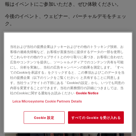
報はイベントにご参加いただき、ぜひ体験ください。
今後のイベント、ウェビナー、バーチャルデモをチェッ
ク。
また、オンデマンドのウェビナーもご用意しています（英
語のみ）。お役に立てることがあるかもしれません。
当社および当社の提携企業はクッキーおよびその他のトラッキング技術、お
客様の連絡先情報など、お客様が直接当社に提供するデータの一部を使用し
てこれらやその他のウェブサイトとのやり取りに基づき、お客様に合わせた
ON-DEMAND WEBINARS (EN)
広告やコンテンツを提供し、ソーシャルメディアでのコンテンツ共有を可能
にし、分析を実施し、当社の広告キャンペーンの効果を測定します。「すべ
てのCookieを承認する」をクリックすると、この事項およびこのデータを当
社の提携企業（以下のリンクをご覧ください）と共有することに同意しま
皆様のご参加をお待ちしております。
す。当社ウェブサイトの下部にある「Cookieの設定」から、いつでも同意の
内容を変更することができます。当社の業務慣行の詳細につきましては、当
社のCookieに関する通知をお読みください
Cookie Notice
Leica Microsystems Cookie Partners Details
Cookie 設定
すべての Cookie を受け入れる