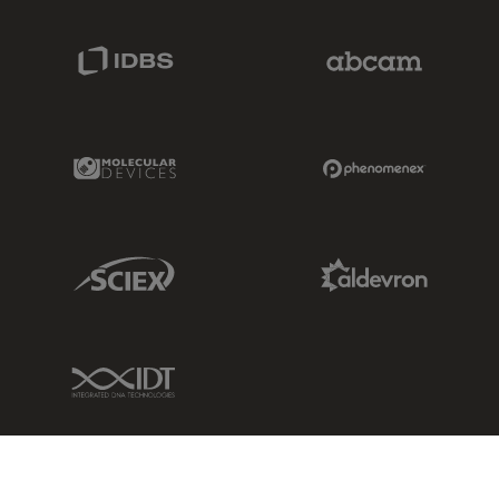
IDBS Link
Abcam Limited
Molecular Devices Link
Phenomenex L
Sciex Link
Aldevron Link
IDT Link