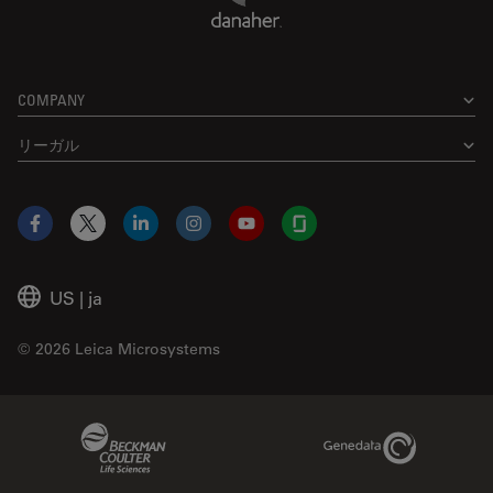
COMPANY
リーガル
Facebook
X
LinkedIn
Instagram
YouTube
Glassdoor
US
|
ja
© 2026 Leica Microsystems
Beckman Coulter Link
Genedata Link