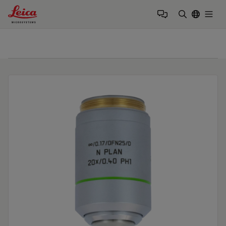
Leica Microsystems Logo
Togg
検索用語を