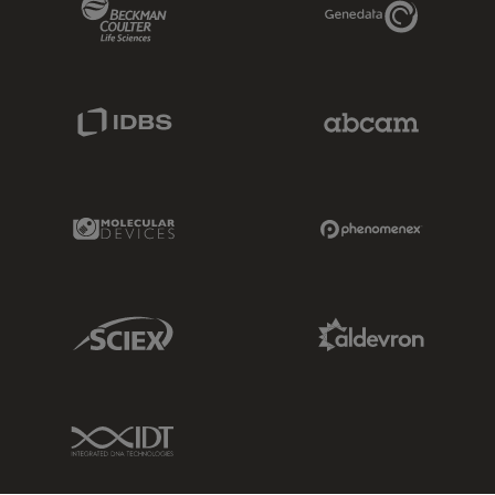
Beckman Coulter Link
Genedata Link
IDBS Link
Abcam Limited
Molecular Devices Link
Phenomenex L
Sciex Link
Aldevron Link
IDT Link