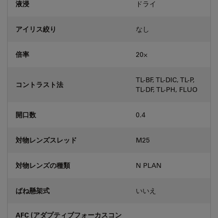
液浸
ドライ
アイリス絞り
なし
倍率
20⨉
TL-BF, TL-DIC, TL-P,
コントラスト法
TL-DF, TL-PH, FLUO
開口数
0.4
対物レンズスレッド
M25
対物レンズの種類
N PLAN
ばね懸架式
いいえ
AFC (アダプティブフォーカスコン