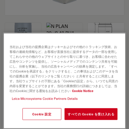
当社および当社の提携企業はクッキーおよびその他のトラッキング技術、お
客様の連絡先情報など、お客様が直接当社に提供するデータの一部を使用し
Microscope Objective N PLAN 20x/0,40
てこれらやその他のウェブサイトとのやり取りに基づき、お客様に合わせた
広告やコンテンツを提供し、ソーシャルメディアでのコンテンツ共有を可能
PH1
にし、分析を実施し、当社の広告キャンペーンの効果を測定します。「すべ
てのCookieを承認する」をクリックすると、この事項およびこのデータを当
社の提携企業（以下のリンクをご覧ください）と共有することに同意しま
す。当社ウェブサイトの下部にある「Cookieの設定」から、いつでも同意の
見積依頼
内容を変更することができます。当社の業務慣行の詳細につきましては、当
社のCookieに関する通知をお読みください
Cookie Notice
Leica Microsystems Cookie Partners Details
Discover the perfect solution. Explore
our
Objective Finder
, compare
Cookie 設定
すべての Cookie を受け入れる
alternatives, and find the best fit for
your needs.