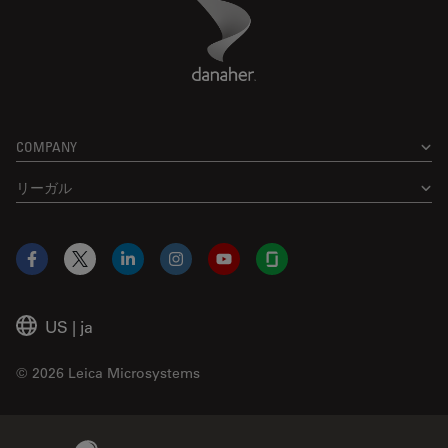
Danaher Logo
Footer
COMPANY
リーガル
Facebook
X
LinkedIn
Instagram
YouTube
Glassdoor
US
|
ja
© 2026 Leica Microsystems