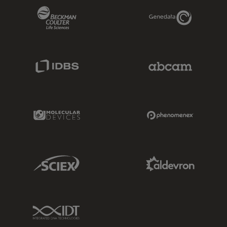
Beckman Coulter Link
Genedata Link
IDBS Link
Abcam Limited
Molecular Devices Link
Phenomenex L
Sciex Link
Aldevron Link
IDT Link