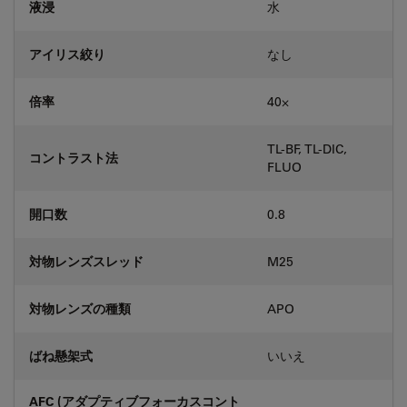
液浸
水
アイリス絞り
なし
倍率
40⨉
TL-BF, TL-DIC,
コントラスト法
FLUO
開口数
0.8
対物レンズスレッド
M25
対物レンズの種類
APO
ばね懸架式
いいえ
AFC (アダプティブフォーカスコント