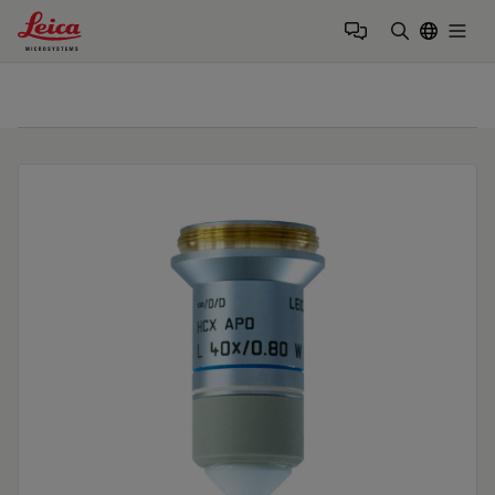
Leica Microsystems Logo
Togg
検索用語を