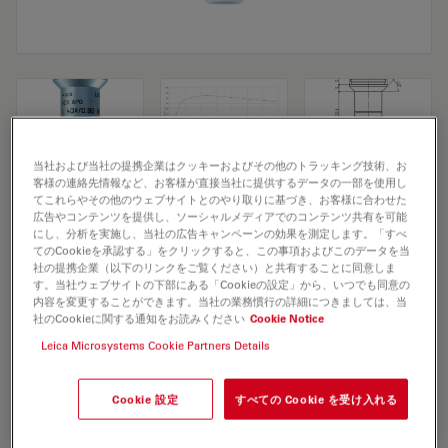
当社および当社の提携企業はクッキーおよびその他のトラッキング技術、お
客様の連絡先情報など、お客様が直接当社に提供するデータの一部を使用し
Microscope Objective HC APO L 40x/0,80
てこれらやその他のウェブサイトとのやり取りに基づき、お客様に合わせた
広告やコンテンツを提供し、ソーシャルメディアでのコンテンツ共有を可能
W U-V-I
にし、分析を実施し、当社の広告キャンペーンの効果を測定します。「すべ
てのCookieを承認する」をクリックすると、この事項およびこのデータを当
社の提携企業（以下のリンクをご覧ください）と共有することに同意しま
す。当社ウェブサイトの下部にある「Cookieの設定」から、いつでも同意の
見積依頼
内容を変更することができます。当社の業務慣行の詳細につきましては、当
社のCookieに関する通知をお読みください
Cookie Notice
Leica Microsystems Cookie Partners Details
Discover the perfect solution. Explore
our
Objective Finder
, compare
Cookie 設定
すべての Cookie を受け入れる
alternatives, and find the best fit for
your needs.