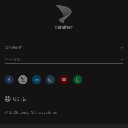
Danaher Logo
Footer
COMPANY
リーガル
Facebook
X
LinkedIn
Instagram
YouTube
Glassdoor
US
|
ja
© 2026 Leica Microsystems