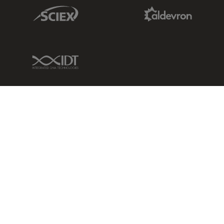
Sciex Link
Aldevron Link
IDT Link