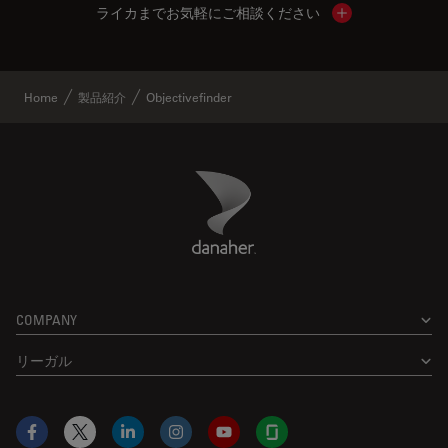
ライカまでお気軽にご相談ください
Show local cont
Home
製品紹介
Objectivefinder
Danaher Logo
Footer
COMPANY
リーガル
Facebook
X
LinkedIn
Instagram
YouTube
Glassdoor