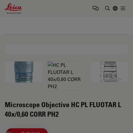
Leica Microsystems Logo
Togg
検索用語を
Microscope Objective HC PL FLUOTAR L
40x/0,60 CORR PH2