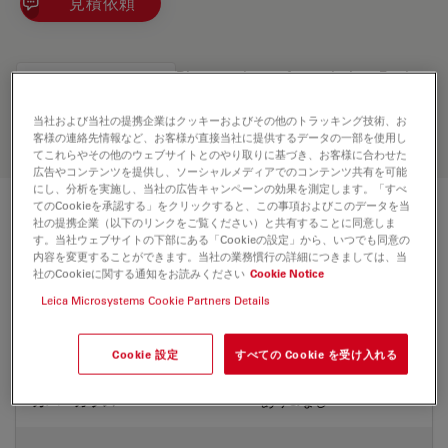
見積依頼
Discover the perfect solution. Explore
our
Objective Finder
, compare
alternatives, and find the best fit for
当社および当社の提携企業はクッキーおよびその他のトラッキング技術、お
your needs.
客様の連絡先情報など、お客様が直接当社に提供するデータの一部を使用し
てこれらやその他のウェブサイトとのやり取りに基づき、お客様に合わせた
広告やコンテンツを提供し、ソーシャルメディアでのコンテンツ共有を可能
にし、分析を実施し、当社の広告キャンペーンの効果を測定します。「すべ
てのCookieを承認する」をクリックすると、この事項およびこのデータを当
技術仕様
社の提携企業（以下のリンクをご覧ください）と共有することに同意しま
す。当社ウェブサイトの下部にある「Cookieの設定」から、いつでも同意の
内容を変更することができます。当社の業務慣行の詳細につきましては、当
社のCookieに関する通知をお読みください
Cookie Notice
製品番号
11506203
Leica Microsystems Cookie Partners Details
補正環 (CORR)
CORR
Cookie 設定
すべての Cookie を受け入れる
カバーガラス
あり&なし