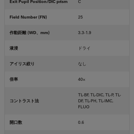
Exit Pupil Position/DIC prism
C
Field Number (FN)
25
作動距離 (WD、mm)
3.3-1.9
液浸
ドライ
アイリス絞り
なし
倍率
40⨉
TL-BF, TL-DIC, TL-P, TL-
コントラスト法
DF, TL-PH, TL-IMC,
FLUO
開口数
0.6