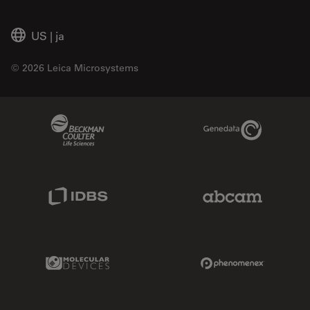
US
|
ja
© 2026 Leica Microsystems
Beckman Coulter Link
Genedata Link
IDBS Link
Abcam Limited
Molecular Devices Link
Phenomenex L