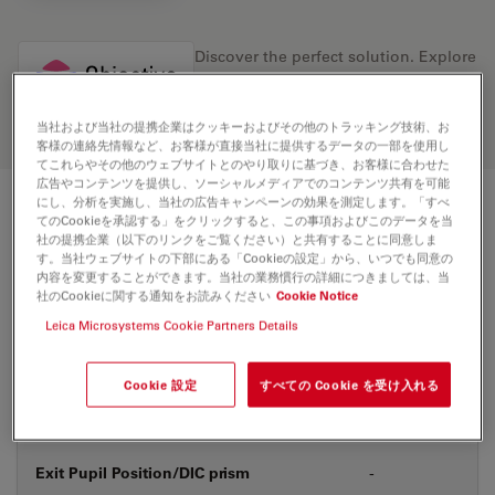
Discover the perfect solution. Explore
our
Objective Finder
, compare
alternatives, and find the best fit for
your needs.
当社および当社の提携企業はクッキーおよびその他のトラッキング技術、お
客様の連絡先情報など、お客様が直接当社に提供するデータの一部を使用し
てこれらやその他のウェブサイトとのやり取りに基づき、お客様に合わせた
広告やコンテンツを提供し、ソーシャルメディアでのコンテンツ共有を可能
にし、分析を実施し、当社の広告キャンペーンの効果を測定します。「すべ
技術仕様
てのCookieを承認する」をクリックすると、この事項およびこのデータを当
社の提携企業（以下のリンクをご覧ください）と共有することに同意しま
す。当社ウェブサイトの下部にある「Cookieの設定」から、いつでも同意の
内容を変更することができます。当社の業務慣行の詳細につきましては、当
社のCookieに関する通知をお読みください
Cookie Notice
製品番号
11506241
Leica Microsystems Cookie Partners Details
補正環 (CORR)
-
Cookie 設定
すべての Cookie を受け入れる
カバーガラス
あり
Exit Pupil Position/DIC prism
-