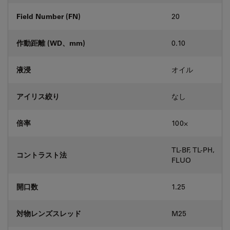
Field Number (FN)
20
作動距離 (WD、mm)
0.10
液浸
オイル
アイリス絞り
なし
倍率
100⨉
TL-BF, TL-PH,
コントラスト法
FLUO
開口数
1.25
対物レンズスレッド
M25