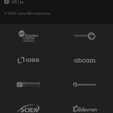
US
|
ja
© 2026 Leica Microsystems
Beckman Coulter Link
Genedata Link
IDBS Link
Abcam Limited
Molecular Devices Link
Phenomenex L
Sciex Link
Aldevron Link