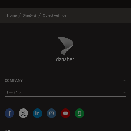
Home
製品紹介
Objectivefinder
Danaher Logo
Footer
COMPANY
リーガル
Facebook
X
LinkedIn
Instagram
YouTube
Glassdoor