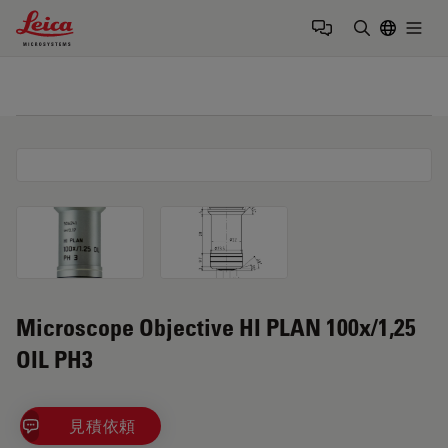
Leica Microsystems Logo
Togg
検索用語を
Microscope Objective HI PLAN 100x/1,25
OIL PH3
見積依頼