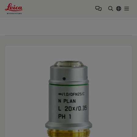
Leica Microsystems Logo
Togg
検索用語を