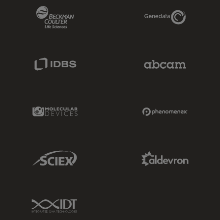
Beckman Coulter Link
Genedata Link
IDBS Link
Abcam Limited
Molecular Devices Link
Phenomenex L
Sciex Link
Aldevron Link
IDT Link