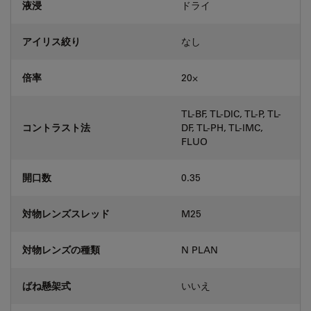
液浸
ドライ
アイリス絞り
なし
倍率
20⨉
TL-BF, TL-DIC, TL-P, TL-
コントラスト法
DF, TL-PH, TL-IMC,
FLUO
開口数
0.35
対物レンズスレッド
M25
対物レンズの種類
N PLAN
ばね懸架式
いいえ