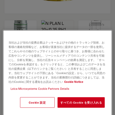
当社および当社の提携企業はクッキーおよびその他のトラッキング技術、お
客様の連絡先情報など、お客様が直接当社に提供するデータの一部を使用し
Microscope Objective N PLAN L 20x/0,35
てこれらやその他のウェブサイトとのやり取りに基づき、お客様に合わせた
広告やコンテンツを提供し、ソーシャルメディアでのコンテンツ共有を可能
PH1
にし、分析を実施し、当社の広告キャンペーンの効果を測定します。「すべ
てのCookieを承認する」をクリックすると、この事項およびこのデータを当
社の提携企業（以下のリンクをご覧ください）と共有することに同意しま
す。当社ウェブサイトの下部にある「Cookieの設定」から、いつでも同意の
見積依頼
内容を変更することができます。当社の業務慣行の詳細につきましては、当
社のCookieに関する通知をお読みください
Cookie Notice
Leica Microsystems Cookie Partners Details
Discover the perfect solution. Explore
our
Objective Finder
, compare
Cookie 設定
すべての Cookie を受け入れる
alternatives, and find the best fit for
your needs.