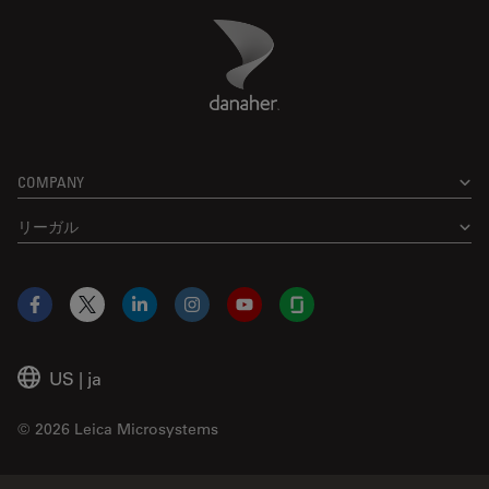
Danaher Logo
Footer
COMPANY
リーガル
Facebook
X
LinkedIn
Instagram
YouTube
Glassdoor
US
|
ja
© 2026 Leica Microsystems