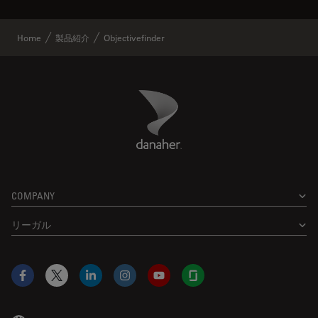
Home
製品紹介
Objectivefinder
Danaher Logo
Footer
COMPANY
リーガル
Facebook
X
LinkedIn
Instagram
YouTube
Glassdoor