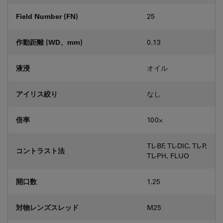
Field Number (FN)
25
作動距離 (WD、mm)
0.13
液浸
オイル
アイリス絞り
なし
倍率
100⨉
TL-BF, TL-DIC, TL-P,
コントラスト法
TL-PH, FLUO
開口数
1.25
対物レンズスレッド
M25