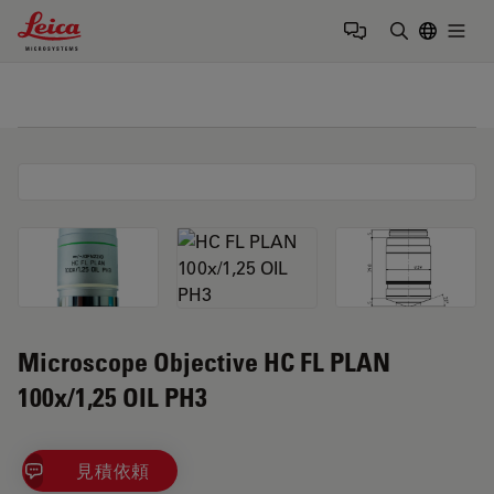
Leica Microsystems Logo
Togg
検索用語を
Microscope Objective HC FL PLAN
100x/1,25 OIL PH3
見積依頼