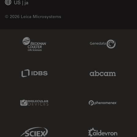
US
|
ja
© 2026 Leica Microsystems
Beckman Coulter Link
Genedata Link
IDBS Link
Abcam Limited
Molecular Devices Link
Phenomenex L
Sciex Link
Aldevron Link