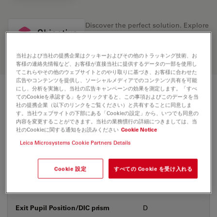
Discover the perfect solution. Explore
our
Objective Finder
, compare
alternatives, and find the best fit for
your needs.
当社および当社の提携企業はクッキーおよびその他のトラッキング技術、お
客様の連絡先情報など、お客様が直接当社に提供するデータの一部を使用し
てこれらやその他のウェブサイトとのやり取りに基づき、お客様に合わせた
広告やコンテンツを提供し、ソーシャルメディアでのコンテンツ共有を可能
にし、分析を実施し、当社の広告キャンペーンの効果を測定します。「すべ
技術仕様
てのCookieを承認する」をクリックすると、この事項およびこのデータを当
社の提携企業（以下のリンクをご覧ください）と共有することに同意しま
す。当社ウェブサイトの下部にある「Cookieの設定」から、いつでも同意の
内容を変更することができます。当社の業務慣行の詳細につきましては、当
社のCookieに関する通知をお読みください
Cookie Notice
製品番号
11506313
Leica Microsystems Cookie Partners Details
補正環 (CORR)
-
Cookie 設定
すべての Cookie を受け入れる
カバーガラス
あり
Exit Pupil Position/DIC prism
D