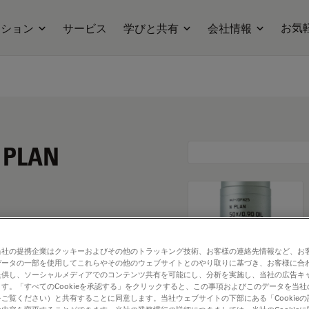
お気
ーション
サービス
学びと共有
会社情報
N PLAN
当社の提携企業はクッキーおよびその他のトラッキング技術、お客様の連絡先情報など、お
データの一部を使用してこれらやその他のウェブサイトとのやり取りに基づき、お客様に合
提供し、ソーシャルメディアでのコンテンツ共有を可能にし、分析を実施し、当社の広告キ
す。「すべてのCookieを承認する」をクリックすると、この事項およびこのデータを当
ご覧ください）と共有することに同意します。当社ウェブサイトの下部にある「Cookie
. Explore our
Objective