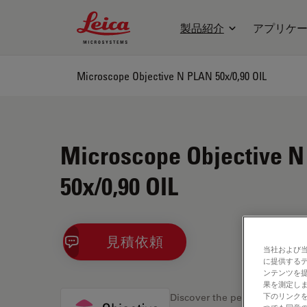
Leica Microsystems Logo
製品紹介
アプリケ
Microscope Objective N PLAN 50x/0,90 OIL
Microscope Objective 
50x/0,90 OIL
見積依頼
当社および
に提供する
ンテンツを
果を測定しま
下のリンクを
Discover the perfect solution