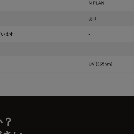
N PLAN
あり
ています
-
UV (365nm)
か？