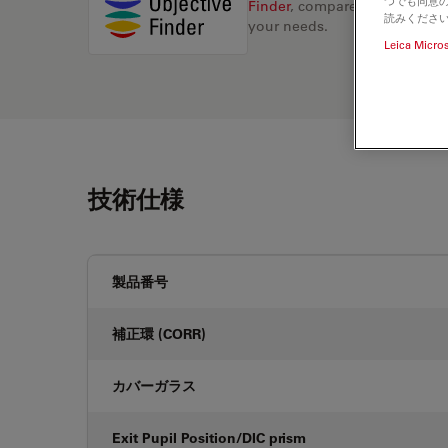
つでも同意の
Finder
, compare alternatives, 
読みくださ
your needs.
Leica Micro
技術仕様
製品番号
補正環 (CORR)
カバーガラス
Exit Pupil Position/DIC prism