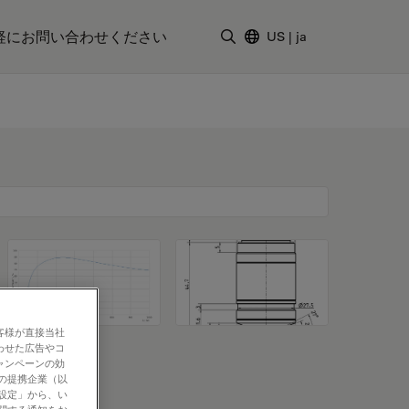
軽にお問い合わせください
US
|
ja
検索用語を入力
客様が直接当社
わせた広告やコ
ャンペーンの効
社の提携企業（以
の設定」から、い