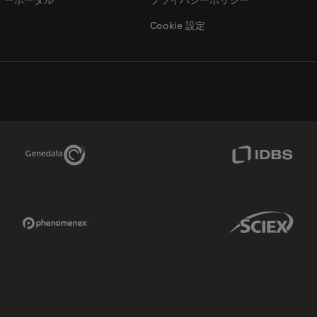
Cookie 設定
Genedata Link
IDBS Link
Phenomenex Link
Sciex Link