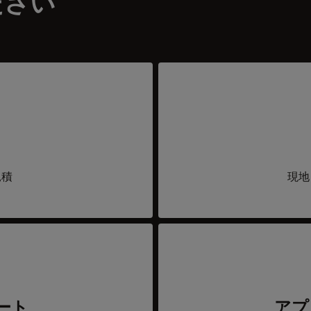
ださい
見積
現地
ート
アプ