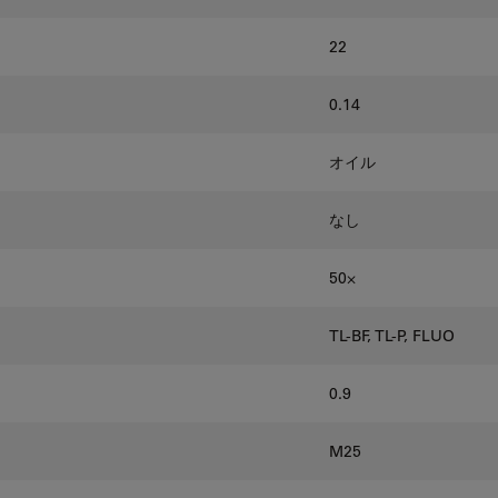
22
0.14
オイル
なし
50⨉
TL-BF, TL-P, FLUO
0.9
M25