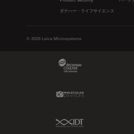
ダナハー・ライフサイエンス
© 2026 Leica Microsystems
Beckman Coulter Link
Molecular Devices Link
IDT Link