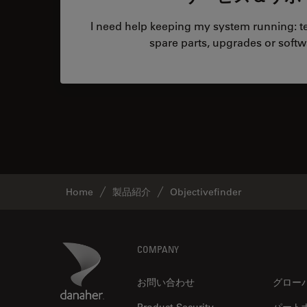
I need help keeping my system running: tec
spare parts, upgrades or softw
Home
製品紹介
Objectivefinder
Footer
Danaher Logo
COMPANY
お問い合わせ
グロー
Product Security
パート