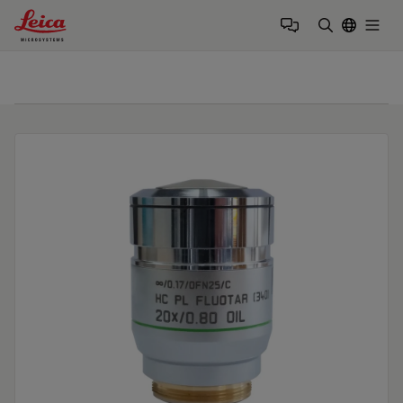
Leica Microsystems Logo
Togg
検索用語を