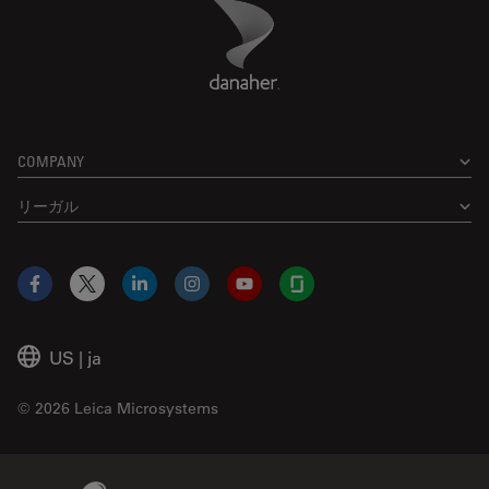
Danaher Logo
Footer
COMPANY
リーガル
Facebook
X
LinkedIn
Instagram
YouTube
Glassdoor
US
|
ja
© 2026 Leica Microsystems