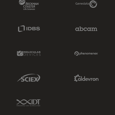
Beckman Coulter Link
Genedata Link
IDBS Link
Abcam Limited
Molecular Devices Link
Phenomenex L
Sciex Link
Aldevron Link
IDT Link