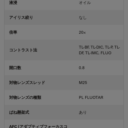
液浸
オイル
アイリス絞り
なし
倍率
20⨉
TL-BF, TL-DIC, TL-P, TL-
コントラスト法
DF, TL-IMC, FLUO
開口数
0.8
対物レンズスレッド
M25
対物レンズの種類
PL FLUOTAR
ばね懸架式
あり
AFC (アダプティブフォーカスコ