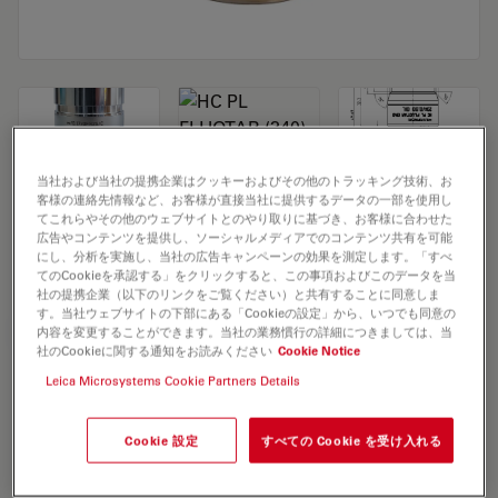
当社および当社の提携企業はクッキーおよびその他のトラッキング技術、お
客様の連絡先情報など、お客様が直接当社に提供するデータの一部を使用し
Microscope Objective HC PL FLUOTAR
てこれらやその他のウェブサイトとのやり取りに基づき、お客様に合わせた
広告やコンテンツを提供し、ソーシャルメディアでのコンテンツ共有を可能
(340) 20x/0,80 OIL
にし、分析を実施し、当社の広告キャンペーンの効果を測定します。「すべ
てのCookieを承認する」をクリックすると、この事項およびこのデータを当
社の提携企業（以下のリンクをご覧ください）と共有することに同意しま
す。当社ウェブサイトの下部にある「Cookieの設定」から、いつでも同意の
見積依頼
内容を変更することができます。当社の業務慣行の詳細につきましては、当
社のCookieに関する通知をお読みください
Cookie Notice
Leica Microsystems Cookie Partners Details
Discover the perfect solution. Explore
our
Objective Finder
, compare
Cookie 設定
すべての Cookie を受け入れる
alternatives, and find the best fit for
your needs.