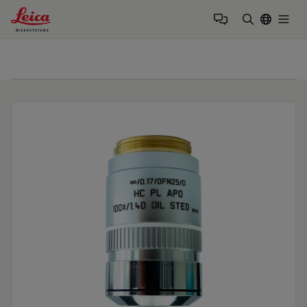
Leica Microsystems Logo
Togg
検索用語を