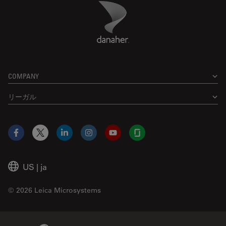
Danaher Logo
Footer
COMPANY
リーガル
Facebook
X
LinkedIn
Instagram
YouTube
Glassdoor
US
|
ja
© 2026 Leica Microsystems