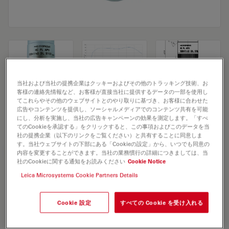
当社および当社の提携企業はクッキーおよびその他のトラッキング技術、お
客様の連絡先情報など、お客様が直接当社に提供するデータの一部を使用し
Microscope Objective HC PL APO
てこれらやその他のウェブサイトとのやり取りに基づき、お客様に合わせた
広告やコンテンツを提供し、ソーシャルメディアでのコンテンツ共有を可能
100x/1,40 OIL STED WHITE
にし、分析を実施し、当社の広告キャンペーンの効果を測定します。「すべ
てのCookieを承認する」をクリックすると、この事項およびこのデータを当
社の提携企業（以下のリンクをご覧ください）と共有することに同意しま
す。当社ウェブサイトの下部にある「Cookieの設定」から、いつでも同意の
見積依頼
内容を変更することができます。当社の業務慣行の詳細につきましては、当
社のCookieに関する通知をお読みください
Cookie Notice
Leica Microsystems Cookie Partners Details
Discover the perfect solution. Explore
our
Objective Finder
, compare
Cookie 設定
すべての Cookie を受け入れる
alternatives, and find the best fit for
your needs.