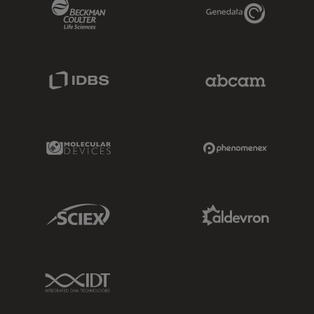
Beckman Coulter Link
Genedata Link
IDBS Link
Abcam Limited
Molecular Devices Link
Phenomenex L
Sciex Link
Aldevron Link
IDT Link