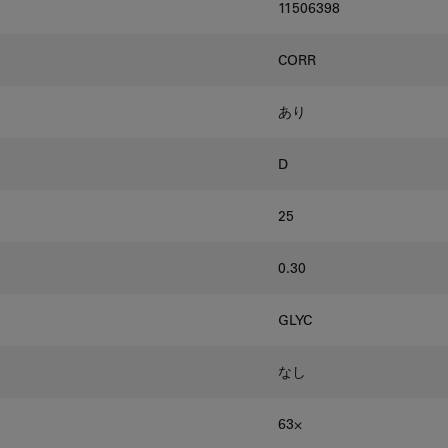
11506398
CORR
あり
D
25
0.30
GLYC
なし
63⨉