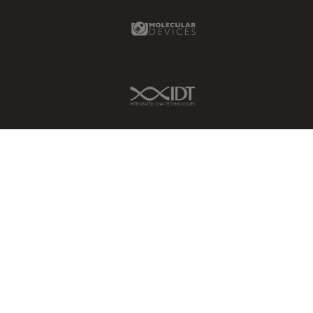
Molecular Devices Link
IDT Link