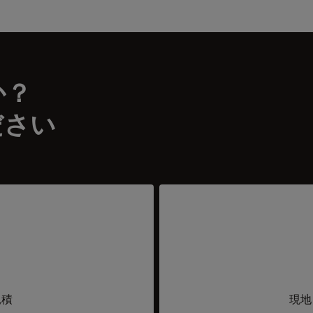
か？
ださい
見積
現地