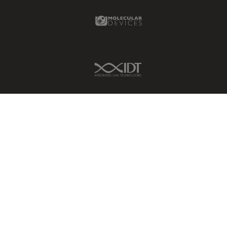
Molecular Devices Link
IDT Link