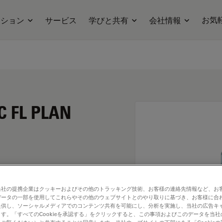
お気
ーション
サービス
学びと共有
会社情報
C FL PLAN
当社の提携企業はクッキーおよびその他のトラッキング技術、お客様の連絡先情報など、お
データの一部を使用してこれらやその他のウェブサイトとのやり取りに基づき、お客様に合
提供し、ソーシャルメディアでのコンテンツ共有を可能にし、分析を実施し、当社の広告キ
す。「すべてのCookieを承認する」をクリックすると、この事項およびこのデータを当
. Explore our
Objective