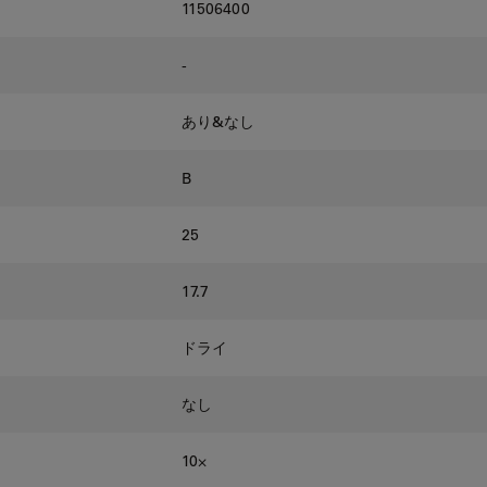
11506400
-
あり&なし
B
25
17.7
ドライ
なし
10⨉