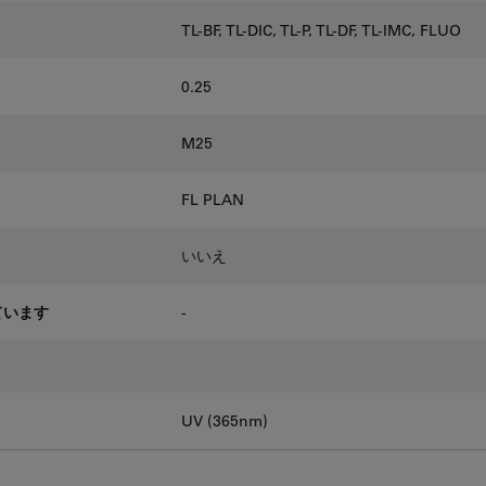
TL-BF, TL-DIC, TL-P, TL-DF, TL-IMC, FLUO
0.25
M25
FL PLAN
いいえ
ています
-
UV (365nm)