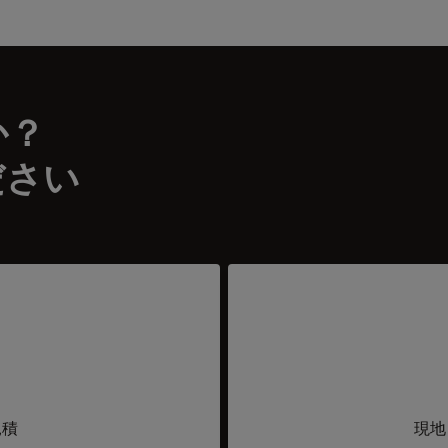
か？
ださい
見積
現地