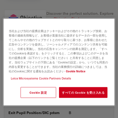
Discover the perfect solution. Explore
our
Objective Finder
, compare
alternatives, and find the best fit for
your needs.
当社および当社の提携企業はクッキーおよびその他のトラッキング技術、お
客様の連絡先情報など、お客様が直接当社に提供するデータの一部を使用し
てこれらやその他のウェブサイトとのやり取りに基づき、お客様に合わせた
広告やコンテンツを提供し、ソーシャルメディアでのコンテンツ共有を可能
にし、分析を実施し、当社の広告キャンペーンの効果を測定します。「すべ
技術仕様
てのCookieを承認する」をクリックすると、この事項およびこのデータを当
社の提携企業（以下のリンクをご覧ください）と共有することに同意しま
す。当社ウェブサイトの下部にある「Cookieの設定」から、いつでも同意の
内容を変更することができます。当社の業務慣行の詳細につきましては、当
製品番号
社のCookieに関する通知をお読みください
Cookie Notice
11506406
Leica Microsystems Cookie Partners Details
補正環 (CORR)
-
Cookie 設定
すべての Cookie を受け入れる
カバーガラス
あり&なし
Exit Pupil Position/DIC prism
B