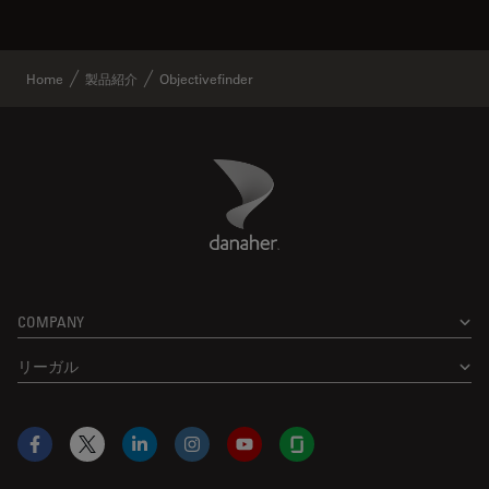
Home
製品紹介
Objectivefinder
Danaher Logo
Footer
COMPANY
リーガル
Facebook
X
LinkedIn
Instagram
YouTube
Glassdoor