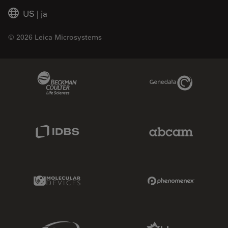
US
|
ja
© 2026 Leica Microsystems
Beckman Coulter Link
Genedata Link
IDBS Link
Abcam Limited
Molecular Devices Link
Phenomenex L
Sciex Link
Aldevron Link