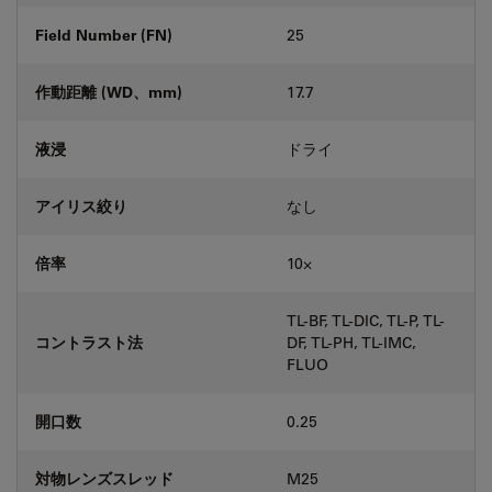
Field Number (FN)
25
作動距離 (WD、mm)
17.7
液浸
ドライ
アイリス絞り
なし
倍率
10⨉
TL-BF, TL-DIC, TL-P, TL-
コントラスト法
DF, TL-PH, TL-IMC,
FLUO
開口数
0.25
対物レンズスレッド
M25