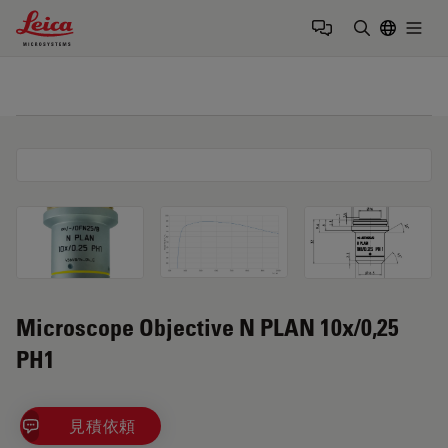
Leica Microsystems Logo
Togg
検索用語を
Microscope Objective N PLAN 10x/0,25
PH1
見積依頼