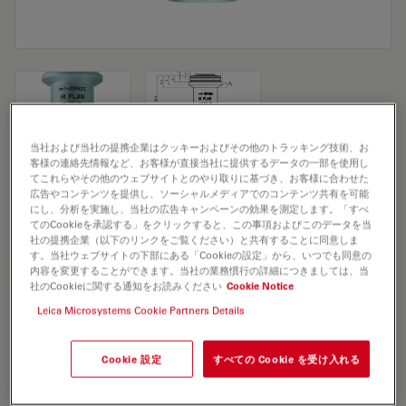
当社および当社の提携企業はクッキーおよびその他のトラッキング技術、お
客様の連絡先情報など、お客様が直接当社に提供するデータの一部を使用し
Microscope Objective HI PLAN 4x/0,10
てこれらやその他のウェブサイトとのやり取りに基づき、お客様に合わせた
広告やコンテンツを提供し、ソーシャルメディアでのコンテンツ共有を可能
PH0
にし、分析を実施し、当社の広告キャンペーンの効果を測定します。「すべ
てのCookieを承認する」をクリックすると、この事項およびこのデータを当
社の提携企業（以下のリンクをご覧ください）と共有することに同意しま
す。当社ウェブサイトの下部にある「Cookieの設定」から、いつでも同意の
見積依頼
内容を変更することができます。当社の業務慣行の詳細につきましては、当
社のCookieに関する通知をお読みください
Cookie Notice
Leica Microsystems Cookie Partners Details
Discover the perfect solution. Explore
our
Objective Finder
, compare
Cookie 設定
すべての Cookie を受け入れる
alternatives, and find the best fit for
your needs.