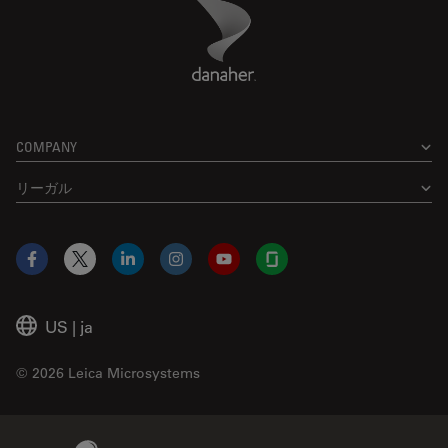
Danaher Logo
Footer
COMPANY
リーガル
Facebook
X
LinkedIn
Instagram
YouTube
Glassdoor
US
|
ja
© 2026 Leica Microsystems