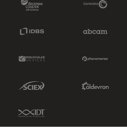
Beckman Coulter Link
Genedata Link
IDBS Link
Abcam Limited
Molecular Devices Link
Phenomenex L
Sciex Link
Aldevron Link
IDT Link