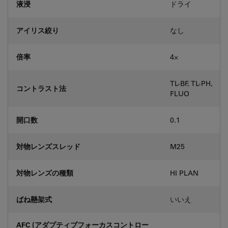
液浸
ドライ
アイリス絞り
なし
倍率
4⨉
TL-BF, TL-PH,
コントラスト法
FLUO
開口数
0.1
対物レンズスレッド
M25
対物レンズの種類
HI PLAN
ばね懸架式
いいえ
AFC (アダプティブフォーカスコントロー