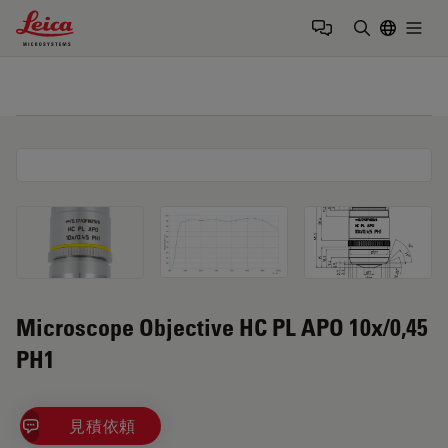
Leica Microsystems Logo
Togg
検索用語を
Microscope Objective HC PL APO 10x/0,45
PH1
見積依頼