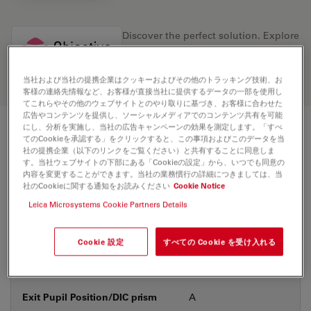
Discover the perfect solution. Explore
our
Objective Finder
, compare
alternatives, and find the best fit for
your needs.
当社および当社の提携企業はクッキーおよびその他のトラッキング技術、お
客様の連絡先情報など、お客様が直接当社に提供するデータの一部を使用し
てこれらやその他のウェブサイトとのやり取りに基づき、お客様に合わせた
広告やコンテンツを提供し、ソーシャルメディアでのコンテンツ共有を可能
にし、分析を実施し、当社の広告キャンペーンの効果を測定します。「すべ
技術仕様
てのCookieを承認する」をクリックすると、この事項およびこのデータを当
社の提携企業（以下のリンクをご覧ください）と共有することに同意しま
す。当社ウェブサイトの下部にある「Cookieの設定」から、いつでも同意の
内容を変更することができます。当社の業務慣行の詳細につきましては、当
社のCookieに関する通知をお読みください
Cookie Notice
製品番号
11506411
Leica Microsystems Cookie Partners Details
補正環 (CORR)
-
Cookie 設定
すべての Cookie を受け入れる
カバーガラス
あり
Exit Pupil Position/DIC prism
A