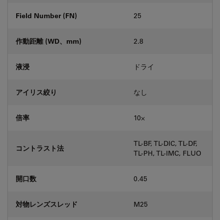
Field Number (FN)
25
作動距離 (WD、mm)
2.8
液浸
ドライ
アイリス絞り
なし
倍率
10⨉
TL-BF, TL-DIC, TL-DF,
コントラスト法
TL-PH, TL-IMC, FLUO
開口数
0.45
対物レンズスレッド
M25