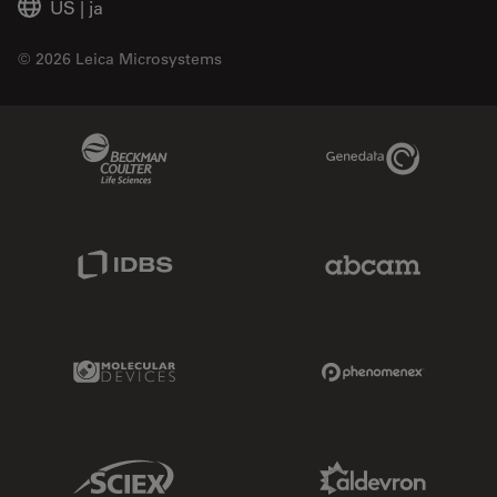
US
|
ja
© 2026 Leica Microsystems
Beckman Coulter Link
Genedata Link
IDBS Link
Abcam Limited
Molecular Devices Link
Phenomenex L
Sciex Link
Aldevron Link