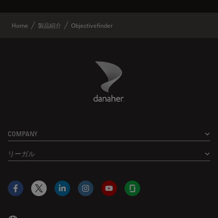
Home
製品紹介
Objectivefinder
Danaher Logo
Footer
COMPANY
リーガル
Facebook
X
LinkedIn
Instagram
YouTube
Glassdoor