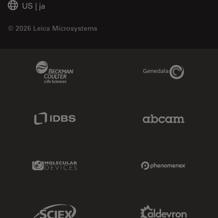
US
|
ja
© 2026 Leica Microsystems
Beckman Coulter Link
Genedata Link
IDBS Link
Abcam Limited
Molecular Devices Link
Phenomenex L
Sciex Link
Aldevron Link