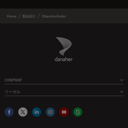
Home
製品紹介
Objectivefinder
Danaher Logo
Footer
COMPANY
リーガル
Facebook
X
LinkedIn
Instagram
YouTube
Glassdoor