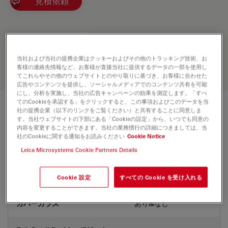
見積依頼
Discover the perfect solution. Explore
our
Objective Finder
, compare
alternatives, and find the best fit for
当社および当社の提携企業はクッキーおよびその他のトラッキング技術、お
客様の連絡先情報など、お客様が直接当社に提供するデータの一部を使用し
your needs.
てこれらやその他のウェブサイトとのやり取りに基づき、お客様に合わせた
広告やコンテンツを提供し、ソーシャルメディアでのコンテンツ共有を可能
にし、分析を実施し、当社の広告キャンペーンの効果を測定します。「すべ
てのCookieを承認する」をクリックすると、この事項およびこのデータを当
社の提携企業（以下のリンクをご覧ください）と共有することに同意しま
技術仕様
す。当社ウェブサイトの下部にある「Cookieの設定」から、いつでも同意の
内容を変更することができます。当社の業務慣行の詳細につきましては、当
社のCookieに関する通知をお読みください
Cookie Notice
製品番号
Leica Microsystems Cookie Partners Details
11506412
補正環 (CORR)
-
Cookie 設定
すべての Cookie を受け入れる
カバーガラス
あり&なし