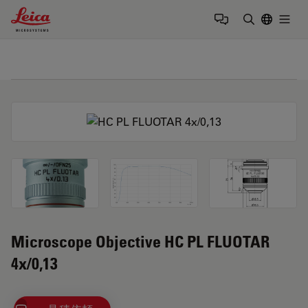
Leica Microsystems Logo
Togg
検索用語を
Microscope Objective HC PL FLUOTAR
4x/0,13