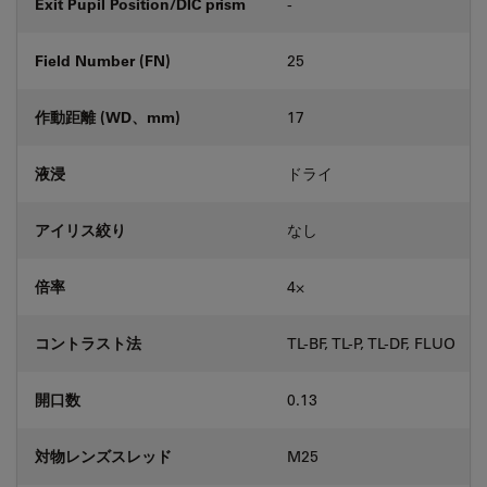
Exit Pupil Position/DIC prism
-
Field Number (FN)
25
作動距離 (WD、mm)
17
液浸
ドライ
アイリス絞り
なし
倍率
4⨉
コントラスト法
TL-BF, TL-P, TL-DF, FLUO
開口数
0.13
対物レンズスレッド
M25