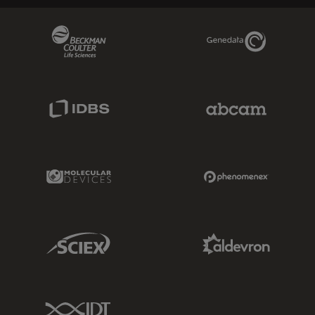
Beckman Coulter Link
Genedata Link
IDBS Link
Abcam Limited
Molecular Devices Link
Phenomenex L
Sciex Link
Aldevron Link
IDT Link