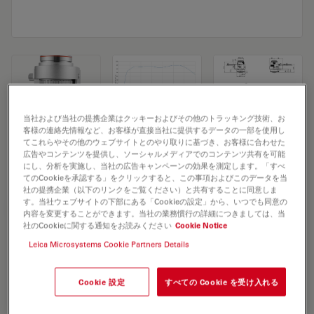
当社および当社の提携企業はクッキーおよびその他のトラッキング技術、お
客様の連絡先情報など、お客様が直接当社に提供するデータの一部を使用し
Microscope Objective HC PL APO 93x/1,30
てこれらやその他のウェブサイトとのやり取りに基づき、お客様に合わせた
広告やコンテンツを提供し、ソーシャルメディアでのコンテンツ共有を可能
GLYC motCORR STED WHITE
にし、分析を実施し、当社の広告キャンペーンの効果を測定します。「すべ
てのCookieを承認する」をクリックすると、この事項およびこのデータを当
社の提携企業（以下のリンクをご覧ください）と共有することに同意しま
す。当社ウェブサイトの下部にある「Cookieの設定」から、いつでも同意の
見積依頼
内容を変更することができます。当社の業務慣行の詳細につきましては、当
社のCookieに関する通知をお読みください
Cookie Notice
Leica Microsystems Cookie Partners Details
Discover the perfect solution. Explore
our
Objective Finder
, compare
Cookie 設定
すべての Cookie を受け入れる
alternatives, and find the best fit for
your needs.