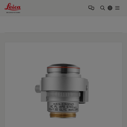
Leica Microsystems Logo
Togg
検索用語を