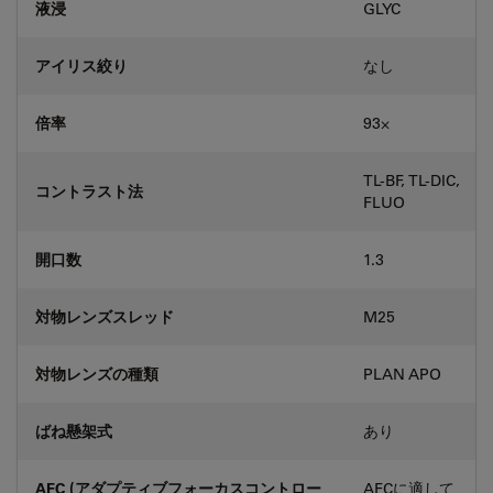
液浸
GLYC
アイリス絞り
なし
倍率
93⨉
TL-BF, TL-DIC,
コントラスト法
FLUO
開口数
1.3
対物レンズスレッド
M25
対物レンズの種類
PLAN APO
ばね懸架式
あり
AFC (アダプティブフォーカスコントロー
AFCに適して