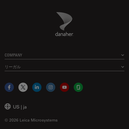
Danaher Logo
Footer
COMPANY
リーガル
Facebook
X
LinkedIn
Instagram
YouTube
Glassdoor
US
|
ja
© 2026 Leica Microsystems