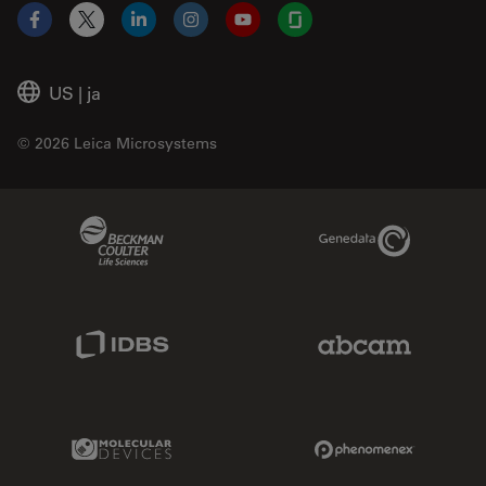
Facebook
X
LinkedIn
Instagram
YouTube
Glassdoor
US
|
ja
© 2026 Leica Microsystems
Beckman Coulter Link
Genedata Link
IDBS Link
Abcam Limited
Molecular Devices Link
Phenomenex L