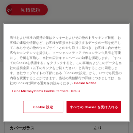
見積依頼
Discover the perfect solution. Explore
our
Objective Finder
, compare
当社および当社の提携企業はクッキーおよびその他のトラッキング技術、お
客様の連絡先情報など、お客様が直接当社に提供するデータの一部を使用し
alternatives, and find the best fit for
てこれらやその他のウェブサイトとのやり取りに基づき、お客様に合わせた
your needs.
広告やコンテンツを提供し、ソーシャルメディアでのコンテンツ共有を可能
にし、分析を実施し、当社の広告キャンペーンの効果を測定します。「すべ
てのCookieを承認する」をクリックすると、この事項およびこのデータを当
社の提携企業（以下のリンクをご覧ください）と共有することに同意しま
す。当社ウェブサイトの下部にある「Cookieの設定」から、いつでも同意の
技術仕様
内容を変更することができます。当社の業務慣行の詳細につきましては、当
社のCookieに関する通知をお読みください
Cookie Notice
Leica Microsystems Cookie Partners Details
製品番号
11506425
Cookie 設定
すべての Cookie を受け入れる
補正環 (CORR)
CORR
カバーガラス
あり