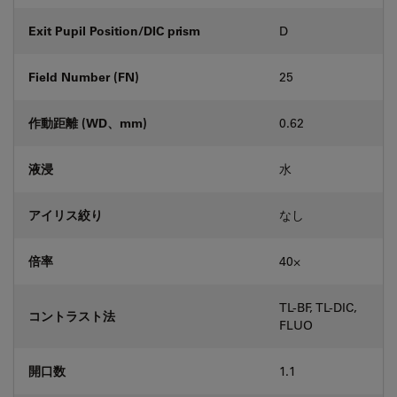
Exit Pupil Position/DIC prism
D
Field Number (FN)
25
作動距離 (WD、mm)
0.62
液浸
水
アイリス絞り
なし
倍率
40⨉
TL-BF, TL-DIC,
コントラスト法
FLUO
開口数
1.1