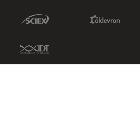
Sciex Link
Aldevron Link
IDT Link