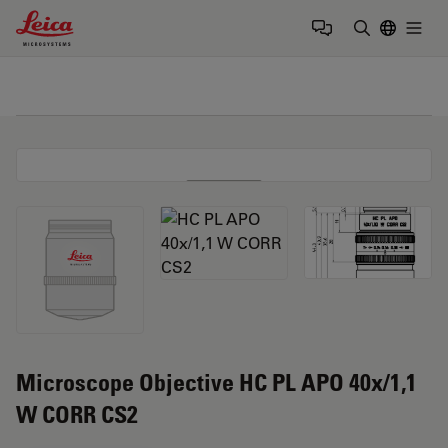
Leica Microsystems Logo
Togg
検索用語を
Microscope Objective HC PL APO 40x/1,1
W CORR CS2