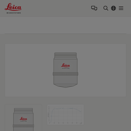
Leica Microsystems Logo
Togg
検索用語を