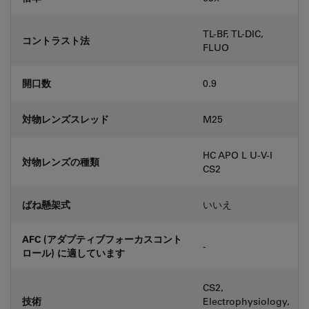
TL-BF, TL-DIC,
コントラスト法
FLUO
開口数
0.9
対物レンズスレッド
M25
HC APO L U-V-I
対物レンズの種類
CS2
ばね懸架式
いいえ
AFC (アダプティブフォーカスコント
-
ロール) に適しています
CS2,
技術
Electrophysiology,