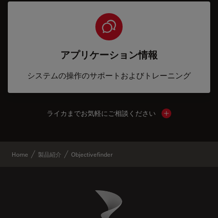
アプリケーション情報
システムの操作のサポートおよびトレーニング
ライカまでお気軽にご相談ください
Show local cont
Home
製品紹介
Objectivefinder
Danaher Logo
Footer