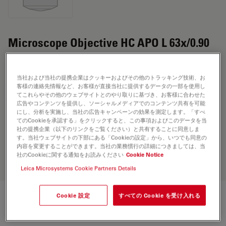
Microscope Objective HC APO L 63x/0.90
W U-V-I CS2
当社および当社の提携企業はクッキーおよびその他のトラッキング技術、お
客様の連絡先情報など、お客様が直接当社に提供するデータの一部を使用し
見積依頼
てこれらやその他のウェブサイトとのやり取りに基づき、お客様に合わせた
広告やコンテンツを提供し、ソーシャルメディアでのコンテンツ共有を可能
にし、分析を実施し、当社の広告キャンペーンの効果を測定します。「すべ
てのCookieを承認する」をクリックすると、この事項およびこのデータを当
Discover the perfect solution. Explore
社の提携企業（以下のリンクをご覧ください）と共有することに同意しま
す。当社ウェブサイトの下部にある「Cookieの設定」から、いつでも同意の
our
Objective Finder
, compare
内容を変更することができます。当社の業務慣行の詳細につきましては、当
alternatives, and find the best fit for
社のCookieに関する通知をお読みください
Cookie Notice
your needs.
Leica Microsystems Cookie Partners Details
Cookie 設定
すべての Cookie を受け入れる
技術仕様