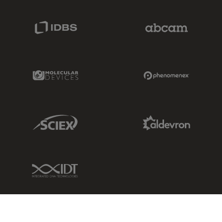
IDBS Link
Abcam Limited
Molecular Devices Link
Phenomenex L
Sciex Link
Aldevron Link
IDT Link