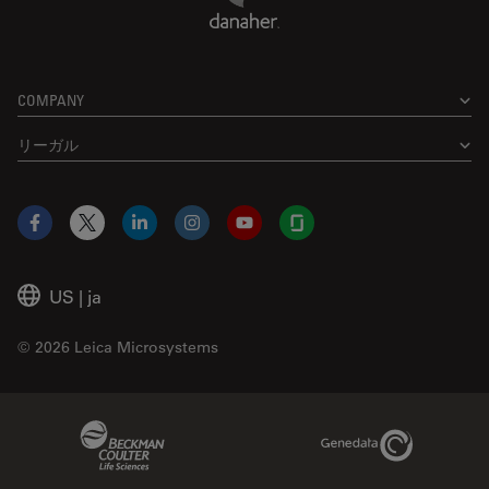
COMPANY
リーガル
Facebook
X
LinkedIn
Instagram
YouTube
Glassdoor
US
|
ja
© 2026 Leica Microsystems
Beckman Coulter Link
Genedata Link