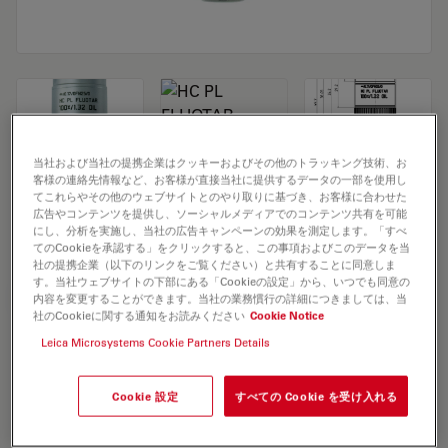
当社および当社の提携企業はクッキーおよびその他のトラッキング技術、お
客様の連絡先情報など、お客様が直接当社に提供するデータの一部を使用し
Microscope Objective HC PL FLUOTAR
てこれらやその他のウェブサイトとのやり取りに基づき、お客様に合わせた
広告やコンテンツを提供し、ソーシャルメディアでのコンテンツ共有を可能
100x/1,32 OIL
にし、分析を実施し、当社の広告キャンペーンの効果を測定します。「すべ
てのCookieを承認する」をクリックすると、この事項およびこのデータを当
社の提携企業（以下のリンクをご覧ください）と共有することに同意しま
す。当社ウェブサイトの下部にある「Cookieの設定」から、いつでも同意の
見積依頼
内容を変更することができます。当社の業務慣行の詳細につきましては、当
社のCookieに関する通知をお読みください
Cookie Notice
Leica Microsystems Cookie Partners Details
Discover the perfect solution. Explore
our
Objective Finder
, compare
Cookie 設定
すべての Cookie を受け入れる
alternatives, and find the best fit for
your needs.