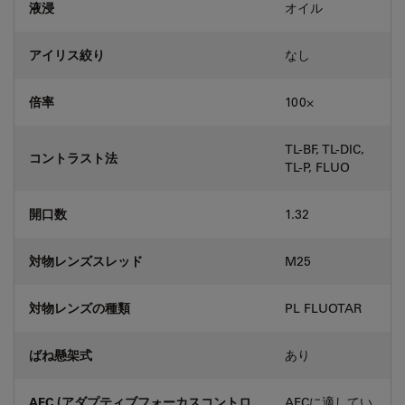
液浸
オイル
アイリス絞り
なし
倍率
100⨉
TL-BF, TL-DIC,
コントラスト法
TL-P, FLUO
開口数
1.32
対物レンズスレッド
M25
対物レンズの種類
PL FLUOTAR
ばね懸架式
あり
AFC (アダプティブフォーカスコントロ
AFCに適してい