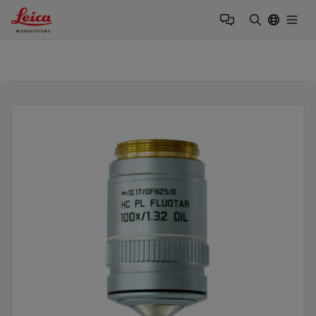
Leica Microsystems Logo
Togg
検索用語を