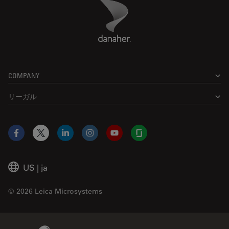
Danaher Logo
Footer
COMPANY
リーガル
Facebook
X
LinkedIn
Instagram
YouTube
Glassdoor
US
|
ja
© 2026 Leica Microsystems