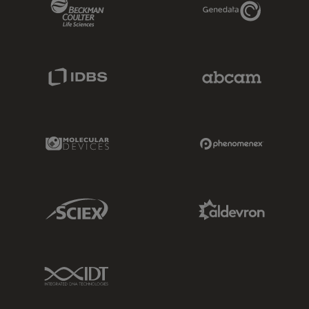
Beckman Coulter Link
Genedata Link
IDBS Link
Abcam Limited
Molecular Devices Link
Phenomenex L
Sciex Link
Aldevron Link
IDT Link