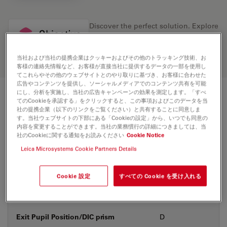
Discover the perfect solution. Explore
our
Objective Finder
, compare
alternatives, and find the best fit for
your needs.
当社および当社の提携企業はクッキーおよびその他のトラッキング技術、お
客様の連絡先情報など、お客様が直接当社に提供するデータの一部を使用し
てこれらやその他のウェブサイトとのやり取りに基づき、お客様に合わせた
広告やコンテンツを提供し、ソーシャルメディアでのコンテンツ共有を可能
にし、分析を実施し、当社の広告キャンペーンの効果を測定します。「すべ
技術仕様
てのCookieを承認する」をクリックすると、この事項およびこのデータを当
社の提携企業（以下のリンクをご覧ください）と共有することに同意しま
す。当社ウェブサイトの下部にある「Cookieの設定」から、いつでも同意の
内容を変更することができます。当社の業務慣行の詳細につきましては、当
社のCookieに関する通知をお読みください
Cookie Notice
製品番号
11506528
Leica Microsystems Cookie Partners Details
補正環 (CORR)
-
Cookie 設定
すべての Cookie を受け入れる
カバーガラス
なし
Exit Pupil Position/DIC prism
D