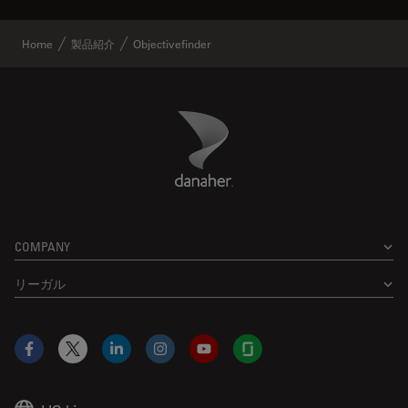
Home
製品紹介
Objectivefinder
Danaher Logo
Footer
COMPANY
リーガル
Facebook
X
LinkedIn
Instagram
YouTube
Glassdoor