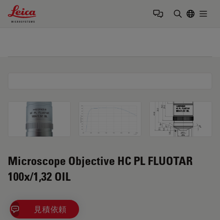
Leica Microsystems Logo
Togg
検索用語を
Microscope Objective HC PL FLUOTAR
100x/1,32 OIL
見積依頼