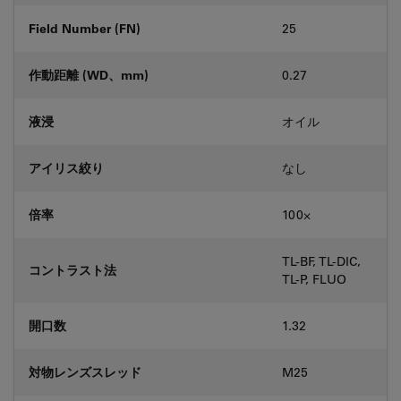
Field Number (FN)
25
作動距離 (WD、mm)
0.27
液浸
オイル
アイリス絞り
なし
倍率
100⨉
TL-BF, TL-DIC,
コントラスト法
TL-P, FLUO
開口数
1.32
対物レンズスレッド
M25