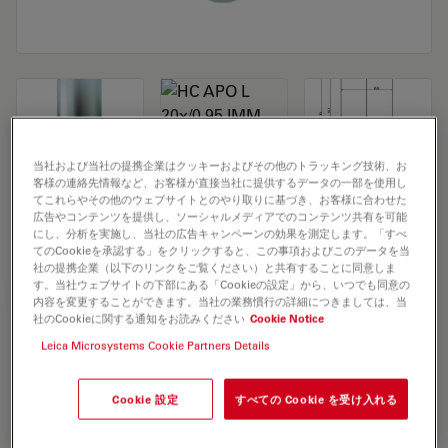
当社および当社の提携企業はクッキーおよびその他のトラッキング技術、お
客様の連絡先情報など、お客様が直接当社に提供するデータの一部を使用し
Microscope Objective HC APO L 20x/0.95
てこれらやその他のウェブサイトとのやり取りに基づき、お客様に合わせた
広告やコンテンツを提供し、ソーシャルメディアでのコンテンツ共有を可能
IMM
にし、分析を実施し、当社の広告キャンペーンの効果を測定します。「すべ
てのCookieを承認する」をクリックすると、この事項およびこのデータを当
社の提携企業（以下のリンクをご覧ください）と共有することに同意しま
す。当社ウェブサイトの下部にある「Cookieの設定」から、いつでも同意の
見積依頼
内容を変更することができます。当社の業務慣行の詳細につきましては、当
社のCookieに関する通知をお読みください
Cookie Notice
Leica Microsystems Cookie Partners Details
Discover the perfect solution. Explore
our
Objective Finder
, compare
Cookie 設定
すべての Cookie を受け入れる
alternatives, and find the best fit for
your needs.