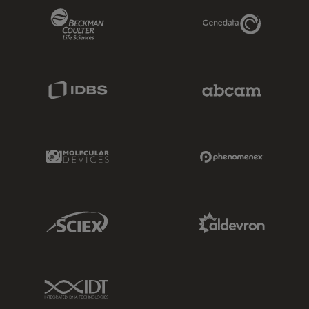
Beckman Coulter Link
Genedata Link
IDBS Link
Abcam Limited
Molecular Devices Link
Phenomenex L
Sciex Link
Aldevron Link
IDT Link