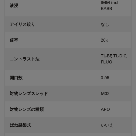
IMM incl
液浸
BABB
アイリス絞り
なし
倍率
20⨉
TL-BF, TL-DIC,
コントラスト法
FLUO
開口数
0.95
対物レンズスレッド
M32
対物レンズの種類
APO
ばね懸架式
いいえ