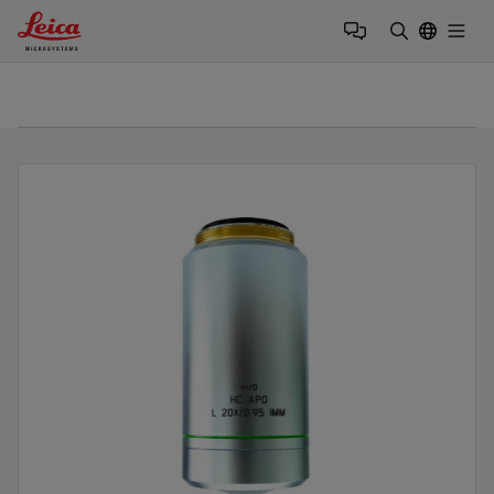
Leica Microsystems Logo
Togg
検索用語を