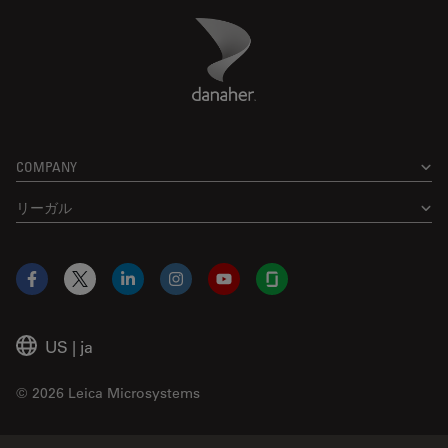
Danaher Logo
Footer
COMPANY
リーガル
Facebook
X
LinkedIn
Instagram
YouTube
Glassdoor
US
|
ja
© 2026 Leica Microsystems