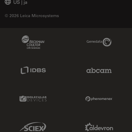
US
|
ja
© 2026 Leica Microsystems
Beckman Coulter Link
Genedata Link
IDBS Link
Abcam Limited
Molecular Devices Link
Phenomenex L
Sciex Link
Aldevron Link