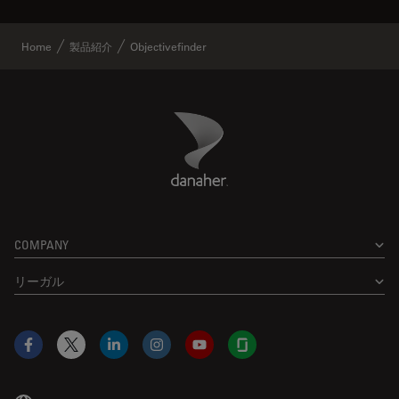
Home
製品紹介
Objectivefinder
Danaher Logo
Footer
COMPANY
リーガル
Facebook
X
LinkedIn
Instagram
YouTube
Glassdoor