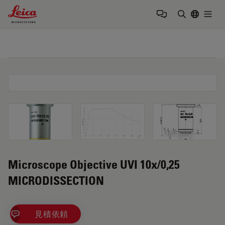
Leica Microsystems Logo
Togg
検索用語を
Microscope Objective UVI 10x/0,25
MICRODISSECTION
見積依頼