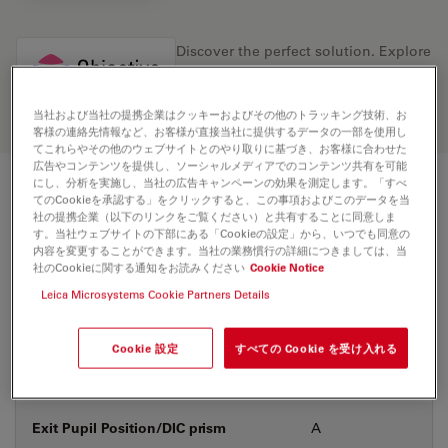
Discover the perfect solution. Explore
our
Objective Finder
, compare
alternatives, and find the best fit for
your needs.
当社および当社の提携企業はクッキーおよびその他のトラッキング技術、お
客様の連絡先情報など、お客様が直接当社に提供するデータの一部を使用し
てこれらやその他のウェブサイトとのやり取りに基づき、お客様に合わせた
広告やコンテンツを提供し、ソーシャルメディアでのコンテンツ共有を可能
にし、分析を実施し、当社の広告キャンペーンの効果を測定します。「すべ
技術仕様
てのCookieを承認する」をクリックすると、この事項およびこのデータを当
社の提携企業（以下のリンクをご覧ください）と共有することに同意しま
す。当社ウェブサイトの下部にある「Cookieの設定」から、いつでも同意の
内容を変更することができます。当社の業務慣行の詳細につきましては、当
社のCookieに関する通知をお読みください
Cookie Notice
製品番号
11518147
Leica Microsystems Cookie Partners Details
補正環 (CORR)
-
Cookie 設定
すべての Cookie を受け入れる
カバーガラス
あり&なし
Exit Pupil Position/DIC prism
A