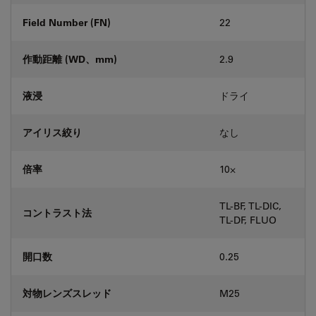
Field Number (FN)
22
作動距離 (WD、mm)
2.9
液浸
ドライ
アイリス絞り
なし
倍率
10⨉
TL-BF, TL-DIC,
コントラスト法
TL-DF, FLUO
開口数
0.25
対物レンズスレッド
M25