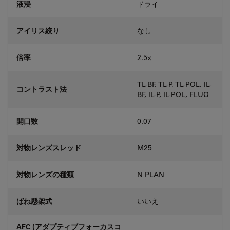
液浸
ドライ
アイリス絞り
なし
倍率
2.5⨉
TL-BF, TL-P, TL-POL, IL-
コントラスト法
BF, IL-P, IL-POL, FLUO
開口数
0.07
対物レンズスレッド
M25
対物レンズの種類
N PLAN
ばね懸架式
いいえ
AFC (アダプティブフォーカスコ