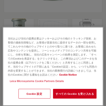
当社および当社の提携企業はクッキーおよびその他のトラッキング技術、お
客様の連絡先情報など、お客様が直接当社に提供するデータの一部を使用し
Microscope Objective N PLAN 2,5x/0,07
てこれらやその他のウェブサイトとのやり取りに基づき、お客様に合わせた
広告やコンテンツを提供し、ソーシャルメディアでのコンテンツ共有を可能
POL
にし、分析を実施し、当社の広告キャンペーンの効果を測定します。「すべ
てのCookieを承認する」をクリックすると、この事項およびこのデータを当
社の提携企業（以下のリンクをご覧ください）と共有することに同意しま
す。当社ウェブサイトの下部にある「Cookieの設定」から、いつでも同意の
見積依頼
内容を変更することができます。当社の業務慣行の詳細につきましては、当
社のCookieに関する通知をお読みください
Cookie Notice
Leica Microsystems Cookie Partners Details
Discover the perfect solution. Explore
our
Objective Finder
, compare
Cookie 設定
すべての Cookie を受け入れる
alternatives, and find the best fit for
your needs.