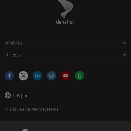
Danaher Logo
Footer
COMPANY
リーガル
Facebook
X
LinkedIn
Instagram
YouTube
Glassdoor
US
|
ja
© 2026 Leica Microsystems