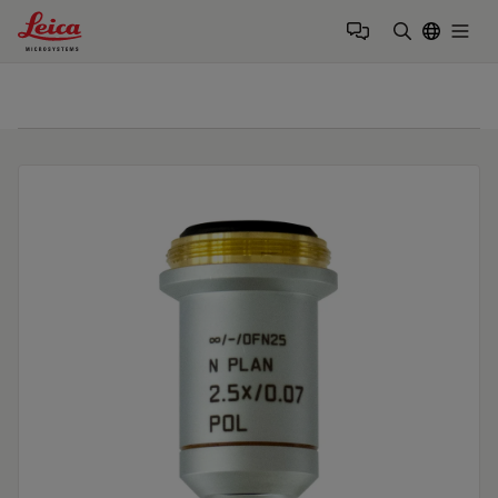
Leica Microsystems Logo
Togg
検索用語を