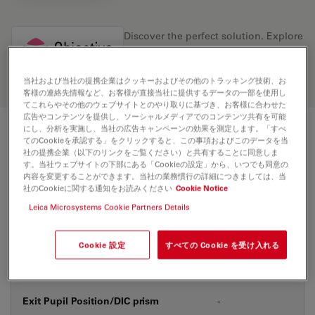
Discover the perfect solution. Explore
our
Objective Finder
, compare
alternatives, and find the best fit for
your needs.
当社および当社の提携企業はクッキーおよびその他のトラッキング技術、お
客様の連絡先情報など、お客様が直接当社に提供するデータの一部を使用し
てこれらやその他のウェブサイトとのやり取りに基づき、お客様に合わせた
広告やコンテンツを提供し、ソーシャルメディアでのコンテンツ共有を可能
にし、分析を実施し、当社の広告キャンペーンの効果を測定します。「すべ
技術仕様
てのCookieを承認する」をクリックすると、この事項およびこのデータを当
社の提携企業（以下のリンクをご覧ください）と共有することに同意しま
す。当社ウェブサイトの下部にある「Cookieの設定」から、いつでも同意の
内容を変更することができます。当社の業務慣行の詳細につきましては、当
社のCookieに関する通知をお読みください
Cookie Notice
製品番号
11556066
Leica Microsystems Cookie Partners Details
補正環 (CORR)
-
Cookie 設定
すべての Cookie を受け入れる
カバーガラス
あり
Exit Pupil Position/DIC prism
-