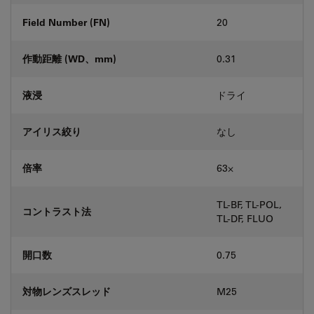
Field Number (FN)
20
作動距離 (WD、mm)
0.31
液浸
ドライ
アイリス絞り
なし
倍率
63⨉
TL-BF, TL-POL,
コントラスト法
TL-DF, FLUO
開口数
0.75
対物レンズスレッド
M25