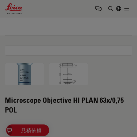
Leica Microsystems Logo
Togg
検索用語を
Microscope Objective HI PLAN 63x/0,75
POL
見積依頼