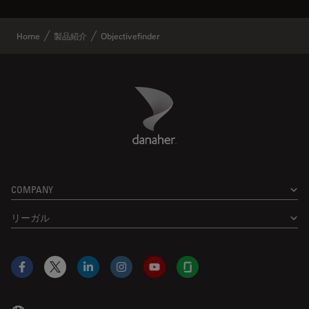
Home
製品紹介
Objectivefinder
Danaher Logo
Footer
COMPANY
リーガル
Facebook
X
LinkedIn
Instagram
YouTube
Glassdoor