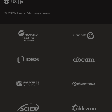
US
|
ja
© 2026 Leica Microsystems
Beckman Coulter Link
Genedata Link
IDBS Link
Abcam Limited
Molecular Devices Link
Phenomenex L
Sciex Link
Aldevron Link