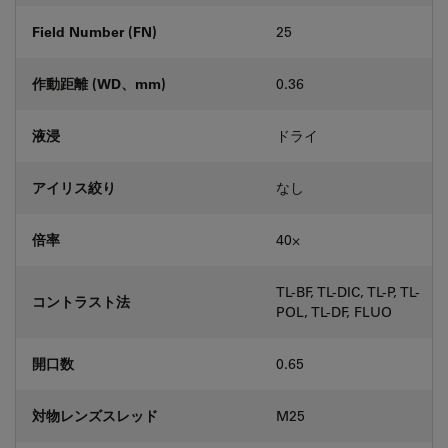
Field Number (FN)
25
作動距離 (WD、mm)
0.36
液浸
ドライ
アイリス絞り
なし
倍率
40⨉
TL-BF, TL-DIC, TL-P, TL-
コントラスト法
POL, TL-DF, FLUO
開口数
0.65
対物レンズスレッド
M25