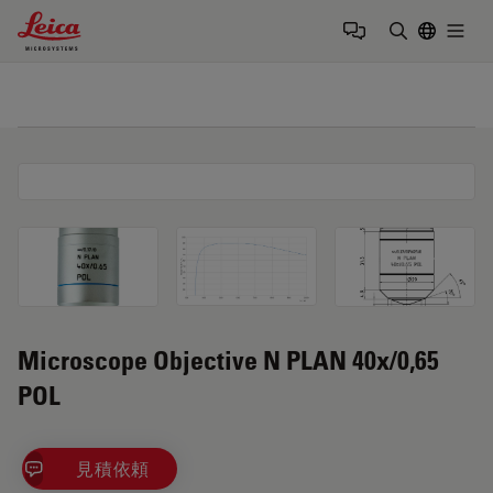
Leica Microsystems Logo
Togg
検索用語を
Microscope Objective N PLAN 40x/0,65
POL
見積依頼