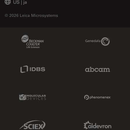
US
|
ja
© 2026 Leica Microsystems
Beckman Coulter Link
Genedata Link
IDBS Link
Abcam Limited
Molecular Devices Link
Phenomenex L
Sciex Link
Aldevron Link