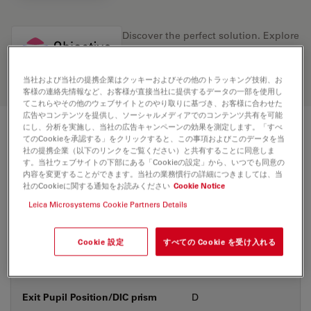
Discover the perfect solution. Explore
our
Objective Finder
, compare
alternatives, and find the best fit for
your needs.
当社および当社の提携企業はクッキーおよびその他のトラッキング技術、お
客様の連絡先情報など、お客様が直接当社に提供するデータの一部を使用し
てこれらやその他のウェブサイトとのやり取りに基づき、お客様に合わせた
広告やコンテンツを提供し、ソーシャルメディアでのコンテンツ共有を可能
にし、分析を実施し、当社の広告キャンペーンの効果を測定します。「すべ
技術仕様
てのCookieを承認する」をクリックすると、この事項およびこのデータを当
社の提携企業（以下のリンクをご覧ください）と共有することに同意しま
す。当社ウェブサイトの下部にある「Cookieの設定」から、いつでも同意の
内容を変更することができます。当社の業務慣行の詳細につきましては、当
社のCookieに関する通知をお読みください
Cookie Notice
製品番号
11556084
Leica Microsystems Cookie Partners Details
補正環 (CORR)
-
Cookie 設定
すべての Cookie を受け入れる
カバーガラス
あり
Exit Pupil Position/DIC prism
D