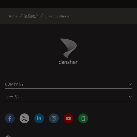
Home
製品紹介
Objectivefinder
Danaher Logo
Footer
COMPANY
リーガル
Facebook
X
LinkedIn
Instagram
YouTube
Glassdoor