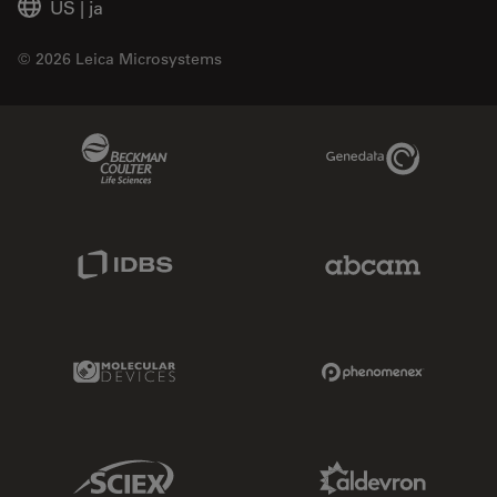
US
|
ja
© 2026 Leica Microsystems
Beckman Coulter Link
Genedata Link
IDBS Link
Abcam Limited
Molecular Devices Link
Phenomenex L
Sciex Link
Aldevron Link