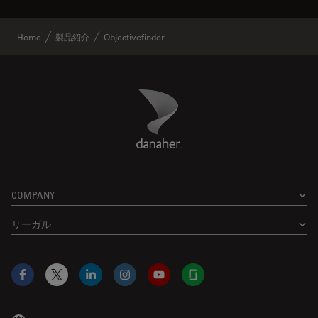
Home
製品紹介
Objectivefinder
Danaher Logo
Footer
COMPANY
リーガル
Facebook
X
LinkedIn
Instagram
YouTube
Glassdoor