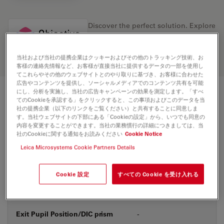
Discover the perfect solution. Explore
our
Objective Finder
, compare
alternatives, and find the best fit for
your needs.
当社および当社の提携企業はクッキーおよびその他のトラッキング技術、お
客様の連絡先情報など、お客様が直接当社に提供するデータの一部を使用し
てこれらやその他のウェブサイトとのやり取りに基づき、お客様に合わせた
広告やコンテンツを提供し、ソーシャルメディアでのコンテンツ共有を可能
にし、分析を実施し、当社の広告キャンペーンの効果を測定します。「すべ
技術仕様
てのCookieを承認する」をクリックすると、この事項およびこのデータを当
社の提携企業（以下のリンクをご覧ください）と共有することに同意しま
す。当社ウェブサイトの下部にある「Cookieの設定」から、いつでも同意の
内容を変更することができます。当社の業務慣行の詳細につきましては、当
社のCookieに関する通知をお読みください
Cookie Notice
製品番号
11556085
Leica Microsystems Cookie Partners Details
補正環 (CORR)
-
Cookie 設定
すべての Cookie を受け入れる
カバーガラス
なし
Exit Pupil Position/DIC prism
-