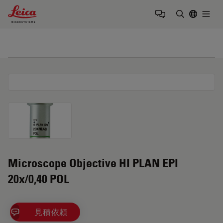
Leica Microsystems Logo
Togg
検索用語を
Microscope Objective HI PLAN EPI
20x/0,40 POL
見積依頼