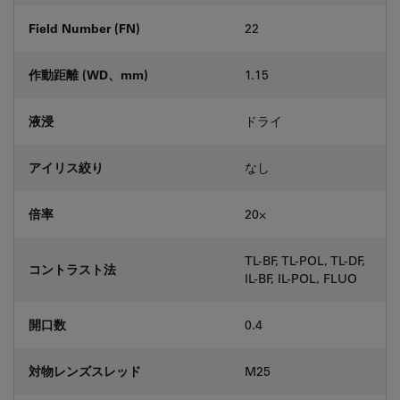
Field Number (FN)
22
作動距離 (WD、mm)
1.15
液浸
ドライ
アイリス絞り
なし
倍率
20⨉
TL-BF, TL-POL, TL-DF,
コントラスト法
IL-BF, IL-POL, FLUO
開口数
0.4
対物レンズスレッド
M25