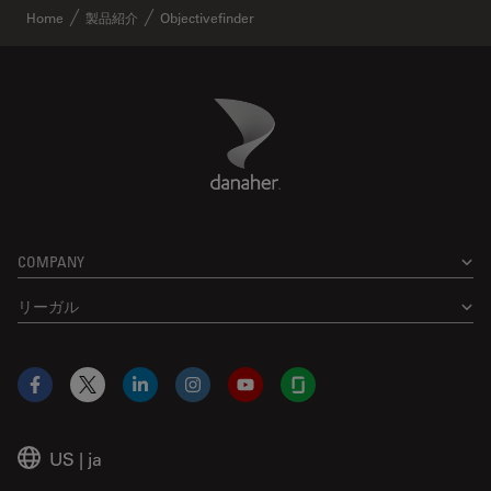
Home
製品紹介
Objectivefinder
Danaher Logo
Footer
COMPANY
リーガル
Facebook
X
LinkedIn
Instagram
YouTube
Glassdoor
US
|
ja