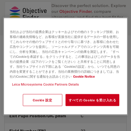
Discover the perfect solution. Explore
our
Objective Finder
, compare
alternatives, and find the best fit for
your needs.
当社および当社の提携企業はクッキーおよびその他のトラッキング技術、お
客様の連絡先情報など、お客様が直接当社に提供するデータの一部を使用し
てこれらやその他のウェブサイトとのやり取りに基づき、お客様に合わせた
広告やコンテンツを提供し、ソーシャルメディアでのコンテンツ共有を可能
技術仕様
にし、分析を実施し、当社の広告キャンペーンの効果を測定します。「すべ
てのCookieを承認する」をクリックすると、この事項およびこのデータを当
社の提携企業（以下のリンクをご覧ください）と共有することに同意しま
す。当社ウェブサイトの下部にある「Cookieの設定」から、いつでも同意の
製品番号
11566056
内容を変更することができます。当社の業務慣行の詳細につきましては、当
社のCookieに関する通知をお読みください
Cookie Notice
Leica Microsystems Cookie Partners Details
補正環 (CORR)
-
カバーガラス
Cookie 設定
すべての Cookie を受け入れる
1.8 Quartz
Exit Pupil Position/DIC prism
C
Field Number (FN)
22