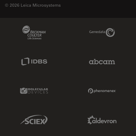
© 2026 Leica Microsystems
Beckman Coulter Link
Genedata Link
IDBS Link
Abcam Limited
Molecular Devices Link
Phenomenex L
Sciex Link
Aldevron Link