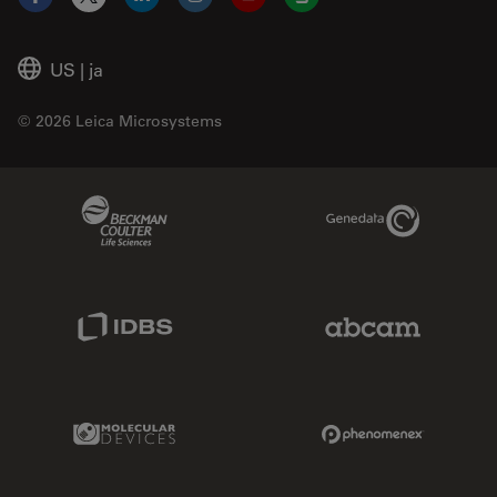
Facebook
X
LinkedIn
Instagram
YouTube
Glassdoor
US
|
ja
© 2026 Leica Microsystems
Beckman Coulter Link
Genedata Link
IDBS Link
Abcam Limited
Molecular Devices Link
Phenomenex L