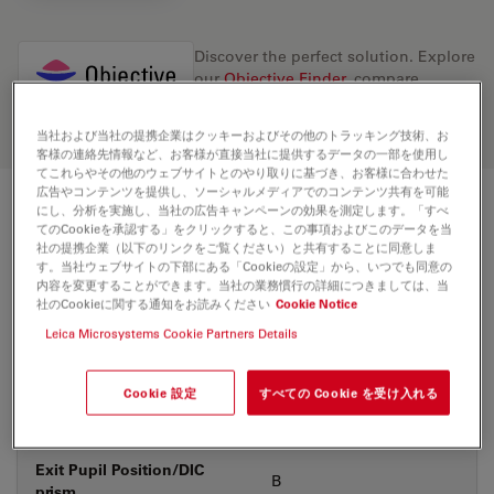
Discover the perfect solution. Explore
our
Objective Finder
, compare
alternatives, and find the best fit for
your needs.
当社および当社の提携企業はクッキーおよびその他のトラッキング技術、お
客様の連絡先情報など、お客様が直接当社に提供するデータの一部を使用し
てこれらやその他のウェブサイトとのやり取りに基づき、お客様に合わせた
広告やコンテンツを提供し、ソーシャルメディアでのコンテンツ共有を可能
にし、分析を実施し、当社の広告キャンペーンの効果を測定します。「すべ
技術仕様
てのCookieを承認する」をクリックすると、この事項およびこのデータを当
社の提携企業（以下のリンクをご覧ください）と共有することに同意しま
す。当社ウェブサイトの下部にある「Cookieの設定」から、いつでも同意の
内容を変更することができます。当社の業務慣行の詳細につきましては、当
製品番号
11566077
社のCookieに関する通知をお読みください
Cookie Notice
Leica Microsystems Cookie Partners Details
補正環 (CORR)
-
Cookie 設定
すべての Cookie を受け入れる
カバーガラス
あり&なし
Exit Pupil Position/DIC
B
prism