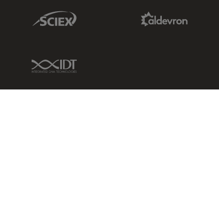
Sciex Link
Aldevron Link
IDT Link