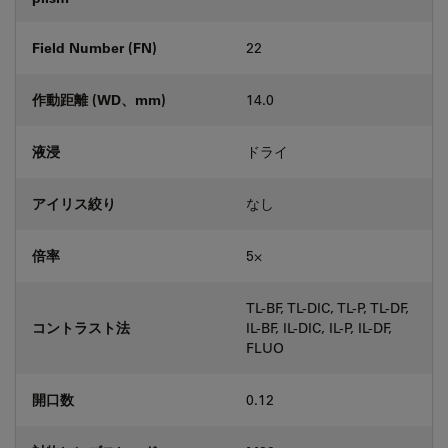
Field Number (FN)
22
作動距離 (WD、mm)
14.0
液浸
ドライ
アイリス絞り
なし
倍率
5⨉
TL-BF, TL-DIC, TL-P, TL-DF,
コントラスト法
IL-BF, IL-DIC, IL-P, IL-DF,
FLUO
開口数
0.12