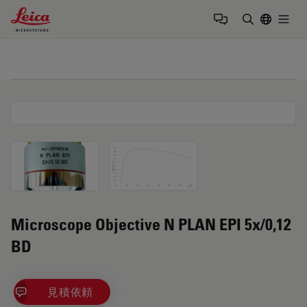
Leica Microsystems Logo
Togg
検索用語を
Microscope Objective N PLAN EPI 5x/0,12
BD
見積依頼