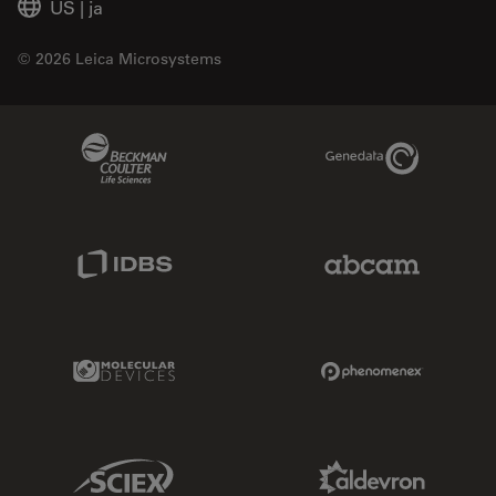
US
|
ja
© 2026 Leica Microsystems
Beckman Coulter Link
Genedata Link
IDBS Link
Abcam Limited
Molecular Devices Link
Phenomenex L
Sciex Link
Aldevron Link