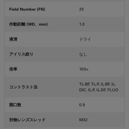
Field Number (FN)
25
作動距離 (WD、mm)
1.0
液浸
ドライ
アイリス絞り
なし
倍率
100⨉
TL-BF, TL-P, IL-BF, IL-
コントラスト法
DIC, IL-P, IL-DF, FLUO
開口数
0.9
対物レンズスレッド
M32