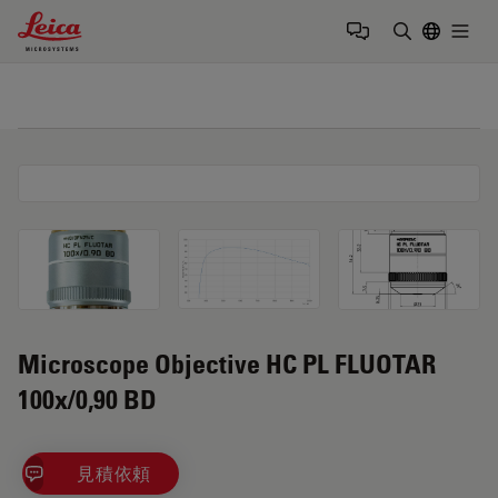
Leica Microsystems Logo
Togg
検索用語を
Microscope Objective HC PL FLUOTAR
100x/0,90 BD
見積依頼