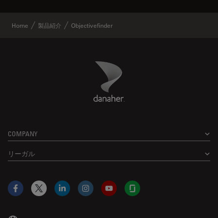
Home
製品紹介
Objectivefinder
Danaher Logo
Footer
COMPANY
リーガル
Facebook
X
LinkedIn
Instagram
YouTube
Glassdoor