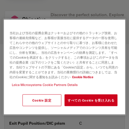
Discover the perfect solution. Explore
our
Objective Finder
, compare
alternatives, and find the best fit for
your needs.
当社および当社の提携企業はクッキーおよびその他のトラッキング技術、お
客様の連絡先情報など、お客様が直接当社に提供するデータの一部を使用し
てこれらやその他のウェブサイトとのやり取りに基づき、お客様に合わせた
広告やコンテンツを提供し、ソーシャルメディアでのコンテンツ共有を可能
にし、分析を実施し、当社の広告キャンペーンの効果を測定します。「すべ
技術仕様
てのCookieを承認する」をクリックすると、この事項およびこのデータを当
社の提携企業（以下のリンクをご覧ください）と共有することに同意しま
す。当社ウェブサイトの下部にある「Cookieの設定」から、いつでも同意の
内容を変更することができます。当社の業務慣行の詳細につきましては、当
社のCookieに関する通知をお読みください
Cookie Notice
製品番号
11566203
Leica Microsystems Cookie Partners Details
補正環 (CORR)
-
Cookie 設定
すべての Cookie を受け入れる
カバーガラス
なし
Exit Pupil Position/DIC prism
C